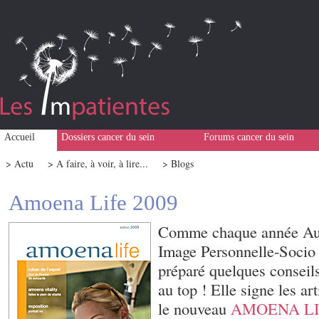
Accueil
Dossiers cancer du sein
Forums cancer du sein
> Actu
> A faire, à voir, à lire...
> Blogs
Amoena Life 2009
Comme chaque année Aur
Image Personnelle-Socio 
préparé quelques conseils
au top ! Elle signe les ar
le nouveau
AMOENA LIFE