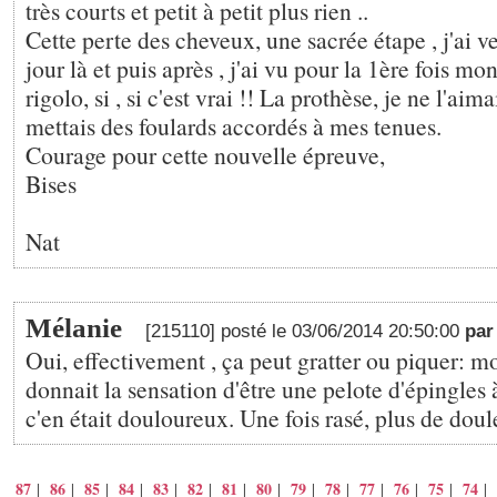
très courts et petit à petit plus rien ..
Cette perte des cheveux, une sacrée étape , j'ai v
jour là et puis après , j'ai vu pour la 1ère fois mon
rigolo, si , si c'est vrai !! La prothèse, je ne l'aim
mettais des foulards accordés à mes tenues.
Courage pour cette nouvelle épreuve,
Bises
Nat
Mélanie
[215110] posté le 03/06/2014 20:50:00
pa
Oui, effectivement , ça peut gratter ou piquer: 
donnait la sensation d'être une pelote d'épingles 
c'en était douloureux. Une fois rasé, plus de doule
87
86
85
84
83
82
81
80
79
78
77
76
75
74
|
|
|
|
|
|
|
|
|
|
|
|
|
|