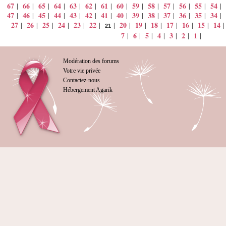
67
66
65
64
63
62
61
60
59
58
57
56
55
54
|
|
|
|
|
|
|
|
|
|
|
|
|
|
47
46
45
44
43
42
41
40
39
38
37
36
35
34
|
|
|
|
|
|
|
|
|
|
|
|
|
|
27
26
25
24
23
22
20
19
18
17
16
15
14
|
|
|
|
|
|
|
|
|
|
|
|
|
21
7
6
5
4
3
2
1
|
|
|
|
|
|
|
Modération des forums
Votre vie privée
Contactez-nous
Hébergement Agarik