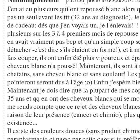
[215136] posté le 04/06/2014 1
J'en ai eu plusieurs qui ont repoussé blanc alors q
pas un seul avant les ttt (32 ans au diagnostic). Je 
de cadeau: dés que j'en voyais un, je l'enlevais!!!
plusieurs sur les 3 à 4 premiers mois de repousse (
en avait vraiment pas bcp et qu'un simple coup sec
détacher -c'est dire s'ils étaient en forme!), et à 
fais couper, ils ont enfin été plus vigoureux et ép
cheveux blanc n'a poussé! Maintenant, ils sont à
chatains, sans cheveu blanc et sans couleur! Les 
pointeront seront dus à l'âge ;o) Enfin j'espère bie
Maintenant je dois dire que la plupart de mes co
35 ans et qq en ont des cheveux blancs qui se mont
me rends compte que ce rejet des cheveux blancs é
raison de leur présence (cancer et chimio), plus q
existence...
Il existe des couleurs douces (sans produit chimi
parapharmacie et passe par cette case si tu préfèr