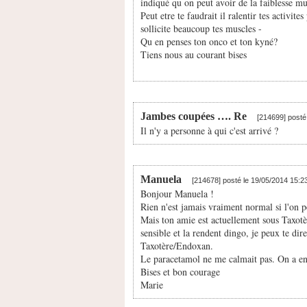
indiqué qu on peut avoir de la faiblesse mu
Peut etre te faudrait il ralentir tes activit
sollicite beaucoup tes muscles -
Qu en penses ton onco et ton kyné?
Tiens nous au courant bises
Jambes coupées …. Re
[214699] posté
Il n'y a personne à qui c'est arrivé ?
Manuela
[214678] posté le 19/05/2014 15:2
Bonjour Manuela !
Rien n'est jamais vraiment normal si l'on p
Mais ton amie est actuellement sous Taxotèr
sensible et la rendent dingo, je peux te d
Taxotère/Endoxan.
Le paracetamol ne me calmait pas. On a en
Bises et bon courage
Marie