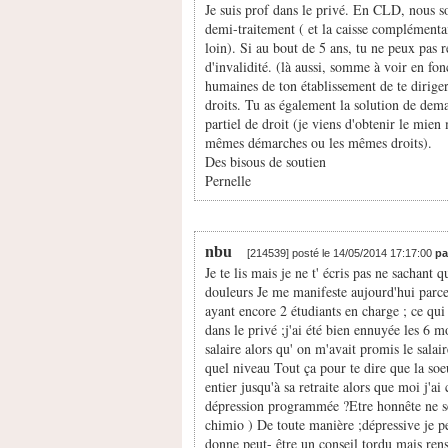
Je suis prof dans le privé. En CLD, nous s
demi-traitement ( et la caisse complémenta
loin). Si au bout de 5 ans, tu ne peux pas 
d'invalidité. (là aussi, somme à voir en f
humaines de ton établissement de te diriger
droits. Tu as également la solution de dem
partiel de droit (je viens d'obtenir le mien m
mêmes démarches ou les mêmes droits).
Des bisous de soutien
Pernelle
nbu
[214539] posté le 14/05/2014 17:17:00
p
Je te lis mais je ne t' écris pas ne sachant 
douleurs Je me manifeste aujourd'hui parce 
ayant encore 2 étudiants en charge ; ce qui
dans le privé ;j'ai été bien ennuyée les 6 
salaire alors qu' on m'avait promis le salai
quel niveau Tout ça pour te dire que la soeu
entier jusqu'à sa retraite alors que moi j'a
dépression programmée ?Etre honnête ne sert
chimio ) De toute manière ;dépressive je p
donne peut- être un conseil tordu mais rens