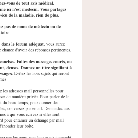
ez-vous de tout avis médical.
ne ici n'est médecin. Vous partagez
vécu de la maladie, rien de plus.
tez pas de noms de médecin ou de
toire
z dans le forum adéquat
, vous aurez
e chance d'avoir des réponses pertinentes.
concises. Faites des messages courts, ou
ut, denses. Donnez un titre signifiant à
ssages.
Evitez les hors sujets qui seront
imés
ez les adresses mail personnelles pour
ser de manière privée. Pour parler de la
et du beau temps, pour donner des
les, conversez par email. Demandez aux
nes à qui vous écrivez si elles sont
rd pour entamer un échange par mail
d'inonder leur boîte.
uez pas les gens, sans leur avoir demandé