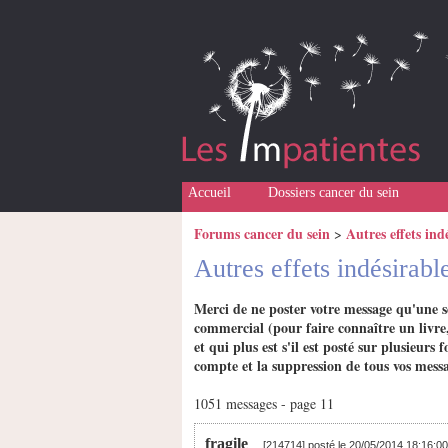
Accueil
Dossiers cancer du sein
Forums cancer du sein
Autres effets ind
>
Autres effets indésirabl
Merci de ne poster votre message qu'une s
commercial (pour faire connaître un livre,
et qui plus est s'il est posté sur plusieu
compte et la suppression de tous vos messa
1051 messages - page 11
fragile
[214714] posté le 20/05/2014 18:16:0