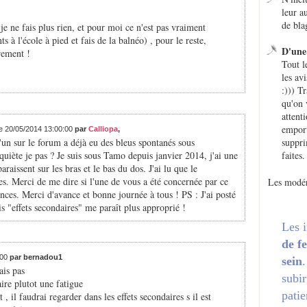
leur a
de bla
je ne fais plus rien, et pour moi ce n'est pas vraiment
s à l'école à pied et fais de la balnéo) , pour le reste,
D'une 
rement !
Tout l
les avi
:))) T
qu'on 
attent
emport
le 20/05/2014 13:00:00
par
Calliopa
,
'un sur le forum a déjà eu des bleus spontanés sous
suppri
iète je pas ? Je suis sous Tamo depuis janvier 2014, j'ai une
faites.
raissent sur les bras et le bas du dos. J'ai lu que le
s. Merci de me dire si l'une de vous a été concernée par ce
Les modér
nces. Merci d'avance et bonne journée à tous ! PS : J'ai posté
is "effets secondaires" me paraît plus approprié !
Les 
de f
:00
par bernadou1
sein
ais pas
subir
ire plutot une fatigue
patie
 il faudrai regarder dans les effets secondaires s il est