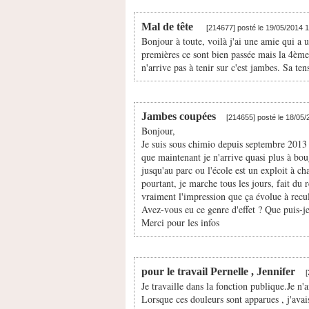
Mal de tête
[214677] posté le 19/05/2014 
Bonjour à toute, voilà j'ai une amie qui a 
premières ce sont bien passée mais la 4ème e
n'arrive pas à tenir sur c'est jambes. Sa te
Jambes coupées
[214655] posté le 18/05
Bonjour,
Je suis sous chimio depuis septembre 2013 (
que maintenant je n'arrive quasi plus à bou
jusqu'au parc ou l'école est un exploit à c
pourtant, je marche tous les jours, fait du 
vraiment l'impression que ça évolue à recu
Avez-vous eu ce genre d'effet ? Que puis-je
Merci pour les infos
pour le travail Pernelle , Jennifer
Je travaille dans la fonction publique.Je n'a
Lorsque ces douleurs sont apparues , j'ava