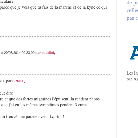
sculaire
de pr
es parce que je vois que tu fais de la marche et de la kyné ce qui
celle
pas :
 le 20/05/2014 09:23:00
par
coudiol
,
Les Im
par
Ag
3:00
par
ERMEL
,
eut dire !
e et que des fortes migraines l'épuisent, la rendent photo-
ire que j'ai eu les mêmes symptômes pendant 3 cures
fin trouvé une parade avec l'Ixprim !