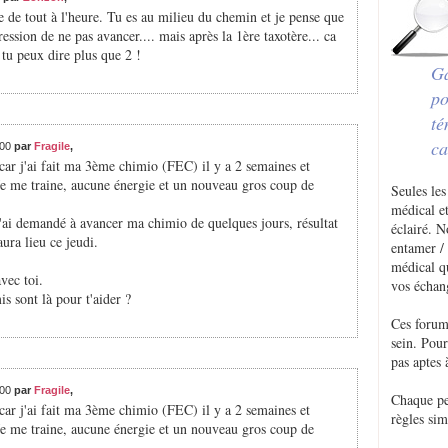
ge de tout à l'heure. Tu es au milieu du chemin et je pense que
ession de ne pas avancer.... mais après la 1ère taxotère... ca
t tu peux dire plus que 2 !
Ga
po
té
ca
:00
par
Fragile
,
ar j'ai fait ma 3ème chimio (FEC) il y a 2 semaines et
. Je me traine, aucune énergie et un nouveau gros coup de
Seules les
médical et
'ai demandé à avancer ma chimio de quelques jours, résultat
éclairé. 
ura lieu ce jeudi.
entamer / 
médical q
vec toi.
vos échan
is sont là pour t'aider ?
Ces forum
sein. Pou
pas aptes 
:00
par
Fragile
,
Chaque p
ar j'ai fait ma 3ème chimio (FEC) il y a 2 semaines et
règles sim
. Je me traine, aucune énergie et un nouveau gros coup de