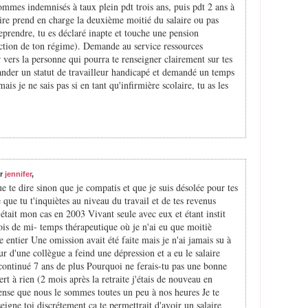
ommes indemnisés à taux plein pdt trois ans, puis pdt 2 ans à
ire prend en charge la deuxième moitié du salaire ou pas
reprendre, tu es déclaré inapte et touche une pension
onction de ton régime). Demande au service ressources
 vers la personne qui pourra te renseigner clairement sur tes
ander un statut de travailleur handicapé et demandé un temps
ais je ne sais pas si en tant qu'infirmière scolaire, tu as les
ar
jennifer
,
que te dire sinon que je compatis et que je suis désolée pour tes
que tu t'inquiètes au niveau du travail et de tes revenus
 était mon cas en 2003 Vivant seule avec eux et étant instit
mois de mi- temps thérapeutique où je n'ai eu que moitiè
re entier Une omission avait été faite mais je n'ai jamais su à
r d'une collègue a feind une dépression et a eu le salaire
i continué 7 ans de plus Pourquoi ne ferais-tu pas une bonne
 à rien (2 mois après la retraite j'étais de nouveau en
ense que nous le sommes toutes un peu à nos heures Je te
eigne toi discrétement ça te permettrait d'avoir un salaire