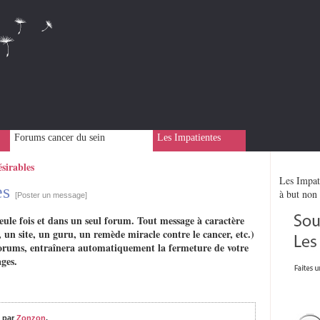
Forums cancer du sein
Les Impatientes
ésirables
Les Impati
es
à but non 
[Poster un message]
eule fois et dans un seul forum. Tout message à caractère
 un site, un guru, un remède miracle contre le cancer, etc.)
rs forums, entraînera automatiquement la fermeture de votre
ges.
0
par
Zonzon
,