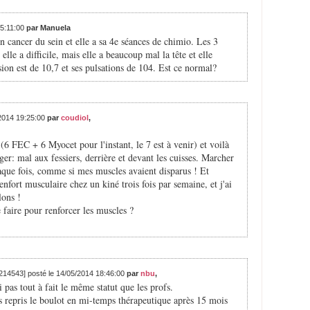
15:11:00
par Manuela
un cancer du sein et elle a sa 4e séances de chimio. Les 3
lle a difficile, mais elle a beaucoup mal la tête et elle
nsion est de 10,7 et ses pulsations de 104. Est ce normal?
/2014 19:25:00
par
coudiol
,
6 FEC + 6 Myocet pour l'instant, le 7 est à venir) et voilà
ger: mal aux fessiers, derrière et devant les cuisses. Marcher
haque fois, comme si mes muscles avaient disparus ! Et
renfort musculaire chez un kiné trois fois par semaine, et j'ai
lons !
 faire pour renforcer les muscles ?
[214543] posté le 14/05/2014 18:46:00
par
nbu
,
i pas tout à fait le même statut que les profs.
is repris le boulot en mi-temps thérapeutique après 15 mois