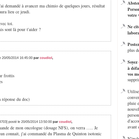
Absten
'ai demandé à avancer ma chimio de quelques jours, résultat
Person
ura lieu ce jeudi.
votre 
vec toi.
Ne ci
is sont là pour t'aider ?
labora
Poste
plus d
le 20/05/2014 16:45:00
par
coudiol
,
Soyez 
à défa
vos me
r frottis
suppr
es
Utilis
conver
a réponse du doc)
pluie 
nouvel
person
d'acco
4703] posté le 20/05/2014 13:50:00
par
coudiol
,
avant 
 demande de mon oncologue (dosage NFS), on verra ….. Je
u'un connait, j'ai commandé du Plasma de Quinton isotonic
N'incl