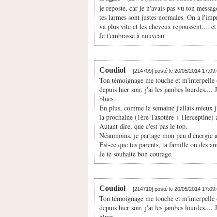
je reposte, car je n'avais pas vu ton messa
tes larmes sont justes normales. On a l'impr
va plus vite et les cheveux repoussent.... e
Je t'embrasse à nouveau
Coudiol
[214709] posté le 20/05/2014 17:09
Ton témoignage me touche et m'interpelle c
depuis hier soir, j'ai les jambes lourdes...
blues.
En plus, comme la semaine j'allais mieux j
la prochaine (1ère Taxotère + Herceptine) a
Autant dire, que c'est pas le top.
Néanmoins, je partage mon peu d'énergie a
Est-ce que tes parents, ta famille ou des am
Je te souhaite bon courage.
Coudiol
[214710] posté le 20/05/2014 17:09
Ton témoignage me touche et m'interpelle c
depuis hier soir, j'ai les jambes lourdes...
blues.