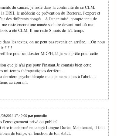
tements du cancer, je reste dans la continuité de ce CLM.
c la DRH, le médecin de prévention du Rectorat, l'expert et
fait des différents congés . A l'unanimité, compte tenu de
il me reste encore une année scolaire devant moi où ma
choix a été CLM. Il me reste 8 mois de 1/2 temps
dans les textes, on ne peut pas revenir en arrière. ...On nous
ir !!!!!
seillère pour un dossier MDPH, là je suis prête pour cette
ion que je n'ai pas pour l'instant.Je connais bien cette
es mi-temps thérapeutiques derrière....
ma dernière psychothérapie mais je ne suis pas à l'abri. ...
 tiens au courant,
14/05/2014 17:49:00
par pernelle
s l'enseignement privé ou public?
 être transformé en congé Longue Durée. Maintenant, il faut
bien de temps, en fonction de ton statut.