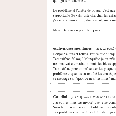
qui agit sur l'anémie …
Le problème si j'arrête de bouger c'est que 
supportable (je vais juste chercher les enfant
j'avance à mon allure, doucement, mais su
Merci Bernardou pour ta réponse.
ecchymoses spontanés
[214702] posté 
Bonjour à tous et toutes. Est ce que quelqu
Tamoxifène 20 mg ? M'inquiète je ou m'inqu
très mauvaise circulation mais les bleus appa
Tamoxifène pouvait influencer les plaquette
problème et quelles en ont été les conséque
ce message sur "quoi de neuf les filles" ma
Coudiol
[214701] posté le 20/05/2014 12:06
J ai eu Fec mais pas myocet que je ne conn
Sous fec je n ai pas eu de faiblesse muscula
Tes problemes viennent peut etre de myocet ,