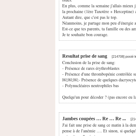
En plus, comme la semaine j'allais mieux j
la prochaine (1ère Taxotère + Herceptine) a
Autant dire, que c'est pas le top.
Néanmoins, je partage mon peu d'énergie a
Est-ce que tes parents, ta famille ou des am
Je te souhaite bon courage.
Resultat prise de sang
[214708] posté 
Conclusion de la prise de sang:
- Présence de rares érythroblastes
- Présence d'une thrombopénie contrôlée su
￼;￼;￼;- Présence de quelques dacryocyt
- Polynucléaires neutrophiles bas
Quelqu'un pour décoder ? (pas encore eu l
Jambes coupées … Re … Re ...
[21
J'ai fait une prise de sang ce matin à la
pense à de l'anémie …. Et sinon, si quelq