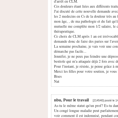
d'arrêt en CLM.
Ces douleurs étant liées aux différents trai
J'ai discuté de cette nouvelle demande ave
les 2 medecins en Cs de la douleur très au 
mon âge, , de ma pathologie et du fait qu'
mutuelle me complète mon 1/2 salaire, le 
thérapeutique.
Ce choix de CLM après 1 an est irrévocable 
demande donc de faire des paries sur l'aven
La semaine prochaine, je vais voir une con
démarche pas facile...
Jennifer, je ne peux pas feindre une dépress
bestiole qui m'a attaquée déjà 2 fois avec d
Pour l'instant, je résiste, je pense grâce à 
Merci les filles pour votre soutien, je vous
Bises
Nat
nbu, Pour le travail
[214540] posté le 
As-tu le même statut qu'un prof? Es-tu dan
Un congé longue maladie peut parfaitement
voir comment il est indemnisé, pendant com