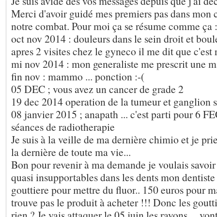
Je suis avide des vos messages depuis que j'ai déc
Merci d'avoir guidé mes premiers pas dans mon 
notre combat. Pour moi ça se résume comme ça 
oct nov 2014 : douleurs dans le sein droit et bou
apres 2 visites chez le gyneco il me dit que c'est 
mi nov 2014 : mon generaliste me prescrit une
fin nov : mammo ... ponction :-(
05 DEC ; vous avez un cancer de grade 2
19 dec 2014 operation de la tumeur et ganglion s
08 janvier 2015 ; anapath ... c'est parti pour 6 F
séances de radiotherapie
Je suis à la veille de ma dernière chimio et je pri
la dernière de toute ma vie...
Bon pour revenir à ma demande je voulais savoir
quasi insupportables dans les dents mon dentiste 
gouttiere pour mettre du fluor.. 150 euros pour 
trouve pas le produit à acheter !!! Donc les goutt
rien ? Je vais attaquer le 05 juin les rayons ... vo