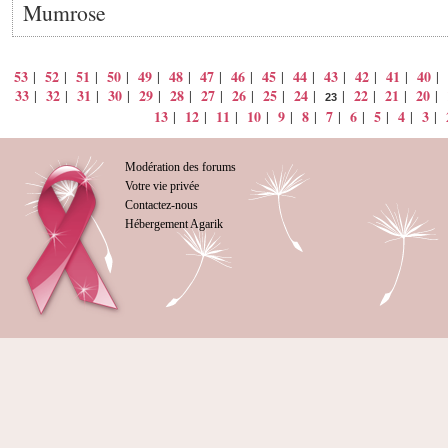
Mumrose
53
52
51
50
49
48
47
46
45
44
43
42
41
40
|
|
|
|
|
|
|
|
|
|
|
|
|
|
33
32
31
30
29
28
27
26
25
24
22
21
20
|
|
|
|
|
|
|
|
|
|
|
|
|
|
23
13
12
11
10
9
8
7
6
5
4
3
|
|
|
|
|
|
|
|
|
|
|
Modération des forums
Votre vie privée
Contactez-nous
Hébergement Agarik