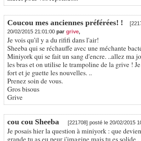
Coucou mes anciennes préférées! !
[221
20/02/2015 21:01:00
par
grive
,
Je vois qu'il y a du rififi dans l'air!
Sheeba qui se réchauffe avec une méchante bact
Miniyork qui se fait un sang d'encre. ..allez ma j
les bras et on utilise le trampoline de la grive ! Je
fort et je guette les nouvelles. ..
Prenez soin de vous.
Gros bisous
Grive
cou cou Sheeba
[221708] posté le 20/02/2015 
Je posais hier la question à miniyork : que devie
grande tu as eu peur j'imagine mais tu es solide .