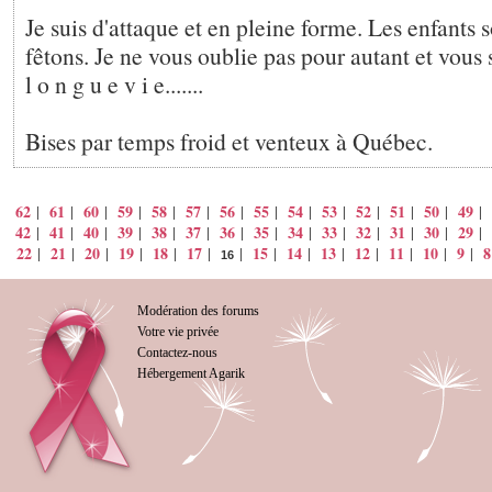
Je suis d'attaque et en pleine forme. Les enfants s
fêtons. Je ne vous oublie pas pour autant et vous 
l o n g u e v i e.......
Bises par temps froid et venteux à Québec.
62
61
60
59
58
57
56
55
54
53
52
51
50
49
|
|
|
|
|
|
|
|
|
|
|
|
|
|
42
41
40
39
38
37
36
35
34
33
32
31
30
29
|
|
|
|
|
|
|
|
|
|
|
|
|
|
22
21
20
19
18
17
15
14
13
12
11
10
9
8
|
|
|
|
|
|
|
|
|
|
|
|
|
|
16
Modération des forums
Votre vie privée
Contactez-nous
Hébergement Agarik