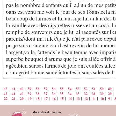
pas le nombbre d'enfants qu'il a,l'un de mes petit
6ans est venu me voir le jour de ses 18ans,cela m'
beaucoup de larmes et lui aussi,je lui ai fait des
la vanille avec des cigarettes russes et un coca,il e
remplie de souvenirs que je lui ai racontés sur l'
parents//dont ma fille//que je n'ai pas revue depu
pis,je suis contente car il est revenu de lui-méme
l'argent,voila,j'attends le beau temps avec impatie
superbe bouquet d'arums que je suis allée offrir
agée,bien sur,ses larmes de joie ont coulées,allez 
courage et bonne santé à toutes,bisous salés de l'
62
61
60
59
58
57
56
55
54
53
52
51
50
49
|
|
|
|
|
|
|
|
|
|
|
|
|
|
42
41
40
39
38
37
36
35
34
33
32
31
30
29
|
|
|
|
|
|
|
|
|
|
|
|
|
|
22
21
20
19
18
17
16
15
14
13
12
11
10
9
|
|
|
|
|
|
|
|
|
|
|
|
|
|
Modération des forums