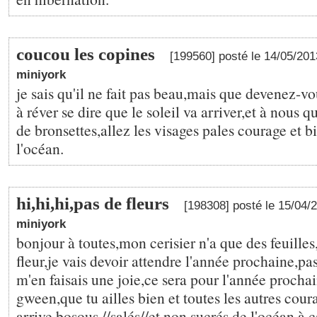
coucou les copines
[199560] posté le 14/05/20
miniyork
je sais qu'il ne fait pas beau,mais que devenez-vou
à réver se dire que le soleil va arriver,et à nous
de bronsettes,allez les visages pales courage et b
l'océan.
hi,hi,hi,pas de fleurs
[198308] posté le 15/04/
miniyork
bonjour à toutes,mon cerisier n'a que des feuilles
fleur,je vais devoir attendre l'année prochaine,pa
m'en faisais une joie,ce sera pour l'année procha
gween,que tu ailles bien et toutes les autres cou
arrive,bosous //salés//et non sucrés de l'océan,à c