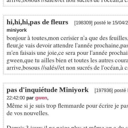
hi,hi,hi,pas de fleurs
[198309] posté le 15/04/
miniyork
bonjour à toutes,mon cerisier n'a que des feuilles
fleur,je vais devoir attendre l'année prochaine,pa
m'en faisais une joie,ce sera pour l'année procha
gween,que tu ailles bien et toutes les autres cou
arrive,bosous //salés//et non sucrés de l'océan,à c
pas d'inquiétude Miniyork
[197936] posté 
22:42:00
par
gwen
,
Même si je suis trop flemmarde pour écrire je pa
de vos nouvelles.
Depuis 3 jours il ne neige plus et m^me on a du sole