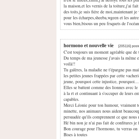
la maison,et les vernis de la toiture,j'ai fa
des toits,je suis fiére de moi,maintenant je v
pour les écharpes,sheeba,wgeen et les autre
vous bien,bisous un peu frsquets de l'océa
hormono et nouvelle vie
[205116] post
C'est toujours un moment agréable que de te
Du temps de ma jeunesse j'avais la même envie
voilà!!
Tu galères, la maladie ne t'épargne pas mai
les petites jeunes frappées par cette vache
jeune, pourquoi cette injustice, pourquoi...
Elles se battent comme des lionnes avec le 
à la rt et continuant à s'occuper de leurs en
capables.
Merci Léonie pour ton humour, vraiment to
minette, nos animaux nous aident beaucoup 
persuadée qu'ils comprennent ce que nous 
Hé bin non je n'ai pas fait de confitures je
Bon courage pour l'hormono, tu verras on r
Bises à toutes