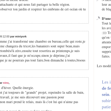
ttachante et qui nous fait partager ta belle région.
leur a
observer ton jardin et respirer les embruns de cet océan où tu
de bla
D'une 
Tout l
les avi
:))) T
 09:12:00
par miniyork
qu'on 
comme j'ai transformé une chambre en bureau,celle qui reste,je
attent
 me changera du tricot,les bananiers sont super beau,mais
emport
 retombés//à zéro,ensuite tout resortira au printemps,je suis
suppri
ravaux,il faut que je m'occupe,sinon je déprime,j'ai
faites.
ue je ne pourrais pas tout faire,bon dimanche à toutes,bisous
Les modér
Les 
ar
nine
,
x d'hiver. Quelle énergie.
de f
t j'ai toujours de "grands" projet, repeindre la salle de bain,
sein
 le travail, je me suis découvert une passion pour
subir
t mon mari prend le relais, mais là c'est lui qui n'aime pas
patie