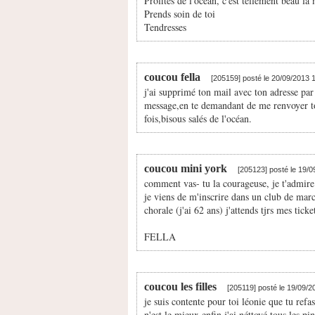
Profites de l'océan, c'est tellement beau la
Prends soin de toi
Tendresses
coucou fella
[205159] posté le 20/09/2013 
j'ai supprimé ton mail avec ton adresse par
message,en te demandant de me renvoyer ton
fois,bisous salés de l'océan.
coucou mini york
[205123] posté le 19/
comment vas- tu la courageuse, je t'admire
je viens de m'inscrire dans un club de mar
chorale (j'ai 62 ans) j'attends tjrs mes tic
FELLA
coucou les filles
[205119] posté le 19/09/
je suis contente pour toi léonie que tu refas
n'est le mieux,enfin,j'ai néttoyé tous les pi