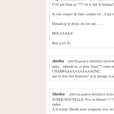
C'est pas beau ça ???? on te fait la holaaaa!
Je vais essayer de faire comme toi , il me r
Demain je te dirais où j'en suis ......
HOLAAAAA!
Bise à toi A+
sheeba
[205737] posté le 03/10/2013 20:54:
mais... entends-tu ce doux bruit??? celui 
CHAMPAAAAAAAAAAAGNE!
que tu dois être heureuse! et je partage ta j
Sheeba
[205731] posté le 03/10/2013 20:01
SUPER NOUVELLE Vive la liberté!!!!!!!!! p
radios ,
A la tienne Sheeba nous trinquons avec toi 