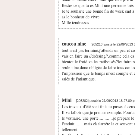
Restes ce que tu es Mini une personne très a
Je te souhaite une bonne fin de week end à 
as le bonheur de vivre.
Mille tendresses
coucou nine
[205216] posté le 22/09/2013
tout n'est pas terminé,j'attends un peu et 
vais en faire un //dréssing//,comme cela ca
bientot le froid va les ratiboisés//les faire
seule nine,donc obligée de faire tous ces t
l'impression que le temps m'est compté et q
salés de l'atlantique.
Mini
[205202] posté le 21/09/2013 18:27:00
p
Les travaux d'été sont finis tu passes à ceu
Il va falloir que je prenne exemple. Pourtan
le vestiaire, une porte............je prépare
l'enduit........mais çà s'arrête là et souven
tellement.