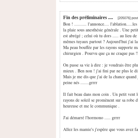
Fin des préliminaires ....
[205076] pos
Bon ! .......... l'annonce.... l'ablation.....
la plaie sous anesthésie générale . Une peti
est abrégé ; celui où tu dors ..... au lieu d
mêmes tuyaux partout ? Aujourd'hui j'ai la 
Ma peau bouffée par les rayons supporte mal
chirurgien . Pourvu que ça ne craque pas !
On passe sa vie à dire : je voudrais être plu
mieux . Ben non ! j'ai fini par ne plus le d
Mais je me dis que j'ai de la chance quand j
peine nés .......grrrr
Il fait beau dans mon coin . Un petit vent l
rayons de soleil se promènent sur sa robe d'
heureuse et me le communique .
J'ai démarré l'hormono ..... grrrr
Allez les mamie's j'espère que vous avez fa