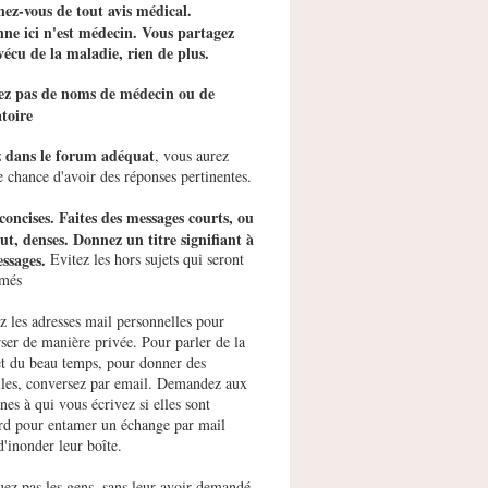
ez-vous de tout avis médical.
ne ici n'est médecin. Vous partagez
vécu de la maladie, rien de plus.
tez pas de noms de médecin ou de
toire
z dans le forum adéquat
, vous aurez
e chance d'avoir des réponses pertinentes.
concises. Faites des messages courts, ou
ut, denses. Donnez un titre signifiant à
ssages.
Evitez les hors sujets qui seront
imés
ez les adresses mail personnelles pour
ser de manière privée. Pour parler de la
et du beau temps, pour donner des
les, conversez par email. Demandez aux
nes à qui vous écrivez si elles sont
rd pour entamer un échange par mail
d'inonder leur boîte.
uez pas les gens, sans leur avoir demandé