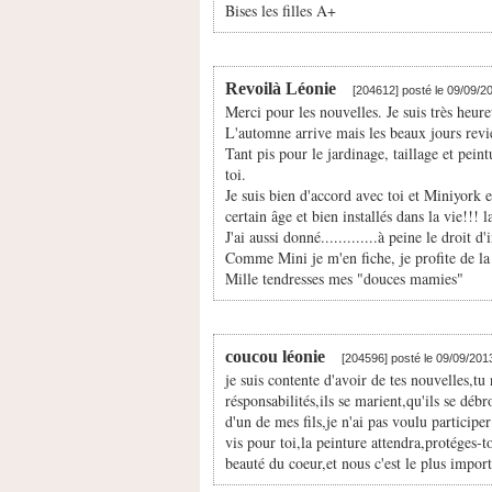
Bises les filles A+
Revoilà Léonie
[204612] posté le 09/09/
Merci pour les nouvelles. Je suis très heur
L'automne arrive mais les beaux jours revi
Tant pis pour le jardinage, taillage et peint
toi.
Je suis bien d'accord avec toi et Miniyork 
certain âge et bien installés dans la vie!!! 
J'ai aussi donné.............à peine le droit
Comme Mini je m'en fiche, je profite de la
Mille tendresses mes "douces mamies"
coucou léonie
[204596] posté le 09/09/20
je suis contente d'avoir de tes nouvelles,tu
résponsabilités,ils se marient,qu'ils se déb
d'un de mes fils,je n'ai pas voulu participe
vis pour toi,la peinture attendra,protéges-to
beauté du coeur,et nous c'est le plus import