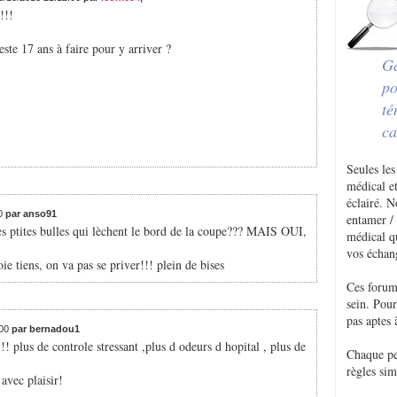
!!!
este 17 ans à faire pour y arriver ?
Ga
po
té
ca
Seules les
médical et
éclairé. 
00
par anso91
entamer / 
des ptites bulles qui lèchent le bord de la coupe??? MAIS OUI,
médical q
vos échan
oie tiens, on va pas se priver!!! plein de bises
Ces forum
sein. Pou
pas aptes 
:00
par bernadou1
lus de controle stressant ,plus d odeurs d hopital , plus de
Chaque p
règles sim
avec plaisir!