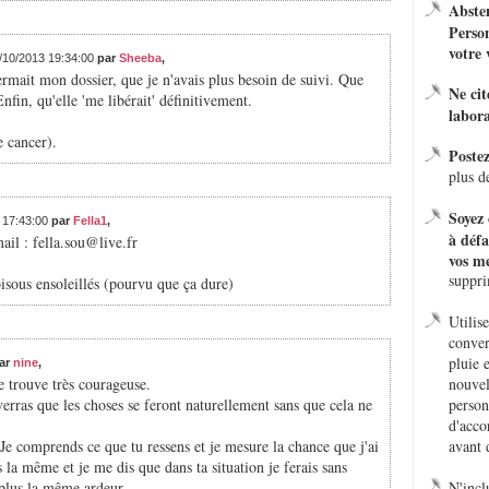
Absten
Person
votre 
3/10/2013 19:34:00
par
Sheeba
,
ermait mon dossier, que je n'avais plus besoin de suivi. Que
Ne ci
fin, qu'elle 'me libérait' définitivement.
labora
 cancer).
Poste
plus d
Soyez 
3 17:43:00
par
Fella1
,
à défa
ail : fella.sou@live.fr
vos me
suppr
isous ensoleillés (pourvu que ça dure)
Utilis
conver
pluie 
ar
nine
,
e trouve très courageuse.
nouvel
verras que les choses se feront naturellement sans que cela ne
person
d'acco
 Je comprends ce que tu ressens et je mesure la chance que j'ai
avant 
 la même et je me dis que dans ta situation je ferais sans
 plus la même ardeur.
N'incl