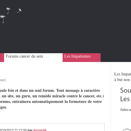
Forums cancer du sein
Les Impatientes
Les Impati
à but non 
age]
eule fois et dans un seul forum. Tout message à caractère
 un site, un guru, un remède miracle contre le cancer, etc.)
rs forums, entraînera automatiquement la fermeture de votre
ges.
03/10/2013 21:12:00
par
leonie34
,