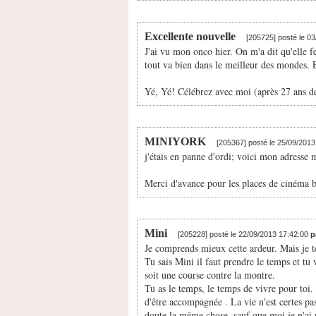
Excellente nouvelle
[205725] posté le 0
J'ai vu mon onco hier. On m'a dit qu'elle f
tout va bien dans le meilleur des mondes. En
Yé, Yé! Célébrez avec moi (après 27 ans de
MINIYORK
[205367] posté le 25/09/201
j'étais en panne d'ordi; voici mon adresse m
Merci d'avance pour les places de cinéma b
Mini
[205228] posté le 22/09/2013 17:42:00
p
Je comprends mieux cette ardeur. Mais je t
Tu sais Mini il faut prendre le temps et tu 
soit une course contre la montre.
Tu as le temps, le temps de vivre pour toi.
d'être accompagnée . La vie n'est certes pas
doute la même chose, sauf que moi je n'ai