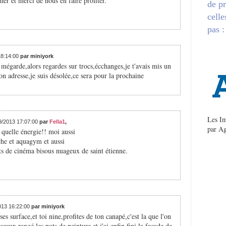
 mer et merci de nous en faire profiter.
de pr
celle
pas :
18:14:00
par miniyork
 mégarde,alors regardes sur trocs,écchanges,je t'avais mis un
 adresse,je suis désolée,ce sera pour la prochaine
Les Im
09/2013 17:07:00
par
Fella1
,
par
Ag
 quelle énergie!! moi aussi
che et aquagym et aussi
kets de cinéma bisous nuageux de saint étienne.
2013 16:22:00
par miniyork
ses surface,et toi nine,profites de ton canapé,c'est la que l'on
nceaux,rangé les pots de peinture et j'ai enfin fini la facade de