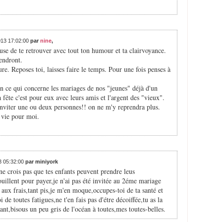
2013 17:02:00
par
nine
,
euse de te retrouver avec tout ton humour et ta clairvoyance.
endront.
ure. Reposes toi, laisses faire le temps. Pour une fois penses à
en ce qui concerne les mariages de nos "jeunes" déjà d'un
la fête c'est pour eux avec leurs amis et l'argent des "vieux".
 d'inviter une ou deux personnes!! on ne m'y reprendra plus.
 vie pour moi.
13 05:32:00
par miniyork
 ne crois pas que tes enfants peuvent prendre leus
rouillent pour payer,je n'ai pas été invitée au 2éme mariage
r aux frais,tant pis,je m'en moque,occupes-toi de ta santé et
i de toutes fatigues,ne t'en fais pas d'étre décoiffée,tu as la
ant,bisous un peu gris de l'océan à toutes,mes toutes-belles.