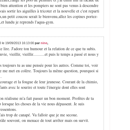
it bien attention et les pompiers ne sont pas venus à descendre
ais sortir les aiguilles à tricoter et la nouvelle et c'est reparti
s,un petit coucou serait le bienvenu,allez les copines portez-
n,et lundu je reprends l'aqua-gym.
é le 19/09/2013 16:13:00
par
nine
,
 lire. J'adore ton humour et la relation de ce que tu subis.
, vieillir, vieillir..........et puis le temps a passé et nous y
s toujours tu as une pensée pour les autres. Comme toi, voir
rie me met en colère. Toujours la même question, pourquoi si
..
courage et la fougue de leur jeunesse. Courant de la chimio,
fants avec le sourire et toute l'énergie dont elles sont
n réalisme m'a fait passer un bon moment. Profites de ta
lorsque les choses de la vie nous dépassent. Je suis
ressentons.
 fais trop de canapé. Va falloir que je me secoue.
âle souvent, on menace de tout arrêter mais on survit.