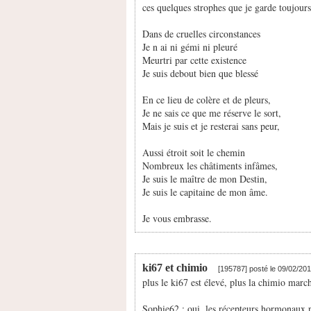
ces quelques strophes que je garde toujour
Dans de cruelles circonstances
Je n ai ni gémi ni pleuré
Meurtri par cette existence
Je suis debout bien que blessé
En ce lieu de colère et de pleurs,
Je ne sais ce que me réserve le sort,
Mais je suis et je resterai sans peur,
Aussi étroit soit le chemin
Nombreux les châtiments infâmes,
Je suis le maître de mon Destin,
Je suis le capitaine de mon âme.
Je vous embrasse.
ki67 et chimio
[195787] posté le 09/02/20
plus le ki67 est élevé, plus la chimio march
Sophie62 : oui, les récepteurs hormonaux pos