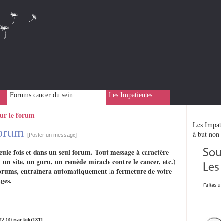
Forums cancer du sein
Les Impatientes
sur le forum
Les Impati
 forum
à but non 
[Poster un message]
eule fois et dans un seul forum. Tout message à caractère
 un site, un guru, un remède miracle contre le cancer, etc.)
rs forums, entraînera automatiquement la fermeture de votre
ges.
:32:00
par kiki1811