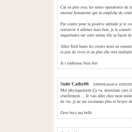
Car en plus avec les suites operatoires de 
enorme hematome qui m empêche de conduire
Par contre pour la positive attitude je te 
retrouver d ailleurs mais bon, je te consei
inquietudes.sur cette même file sa façon de
Allez Stefi hauts les coeurs nous en sommes
ta joie de vivre et en plus elle sera multipl
Je t embrasse bien fort
Suite Cathy06
[195843] posté le 10/02/2
Moi physiquement Ça va, deuxième cure fai
cruellement.... Je vais aller chez mon méde
de vie, je ne me reconnais plus et broyer du
Gros becs ma belle