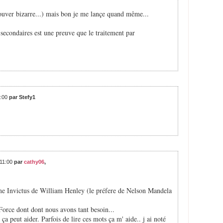
trouver bizarre...) mais bon je me lançe quand même...
s secondaires est une preuve que le traitement par
3:00
par Stefy1
:11:00
par
cathy06
,
ème Invictus de William Henley (le préfere de Nelson Mandela
Force dont dont nous avons tant besoin...
ça peut aider. Parfois de lire ces mots ça m' aide.. j ai noté