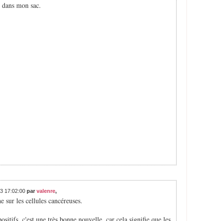
s dans mon sac.
13 17:02:00
par
valenre
,
e sur les cellules cancéreuses.
itifs, c'est une très bonne nouvelle, car cela signifie que les