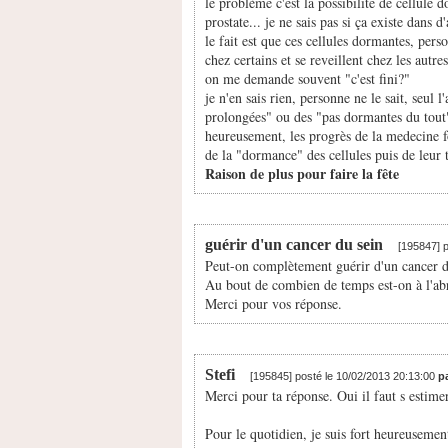
le problème c'est la possibilité de cellule d
prostate... je ne sais pas si ça existe dans 
le fait est que ces cellules dormantes, per
chez certains et se reveillent chez les autres
on me demande souvent "c'est fini?"
je n'en sais rien, personne ne le sait, seul 
prolongées" ou des "pas dormantes du tout"
heureusement, les progrès de la medecine f
de la "dormance" des cellules puis de leur t
Raison de plus pour faire la fête
guérir d'un cancer du sein
[195847] 
Peut-on complètement guérir d'un cancer d
Au bout de combien de temps est-on à l'abr
Merci pour vos réponse.
Stefi
[195845] posté le 10/02/2013 20:13:00
p
Merci pour ta réponse. Oui il faut s estimer
Pour le quotidien, je suis fort heureusement