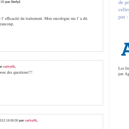
de pr
5:00
par Stefy1
celle
pas :
c l' efficacité du traitement. Mon oncologue me l' a dit.
beaucoup.
ar
cathy06
,
Les Im
ose des questions!!!
par
Ag
2013 19:06:00
par
cathy06
,