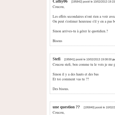
Cathy06
[195842] posté le 10/02/2013 19:1
Coucou,
Les effets secondaires n'ont rien a voir ave
On peut s'estimer heureuse s'il y en a pas 
Sinon arrives-tu à gérer le quotidien.?
Bisous
Stefi
[195841] posté le 10/02/2013 19:08:00
p
Coucou stefi, ben comme tu le vois je me p
Sinon il y a des hauts et des bas
Et toi comment vas tu ??
Des bisous.
une question ??
[195840] posté le 10/02/
Coucou,