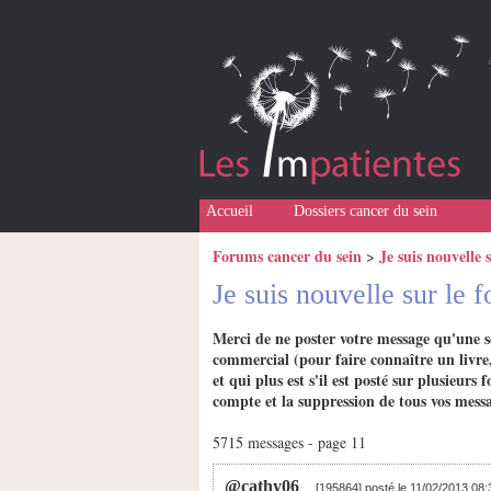
Accueil
Dossiers cancer du sein
Forums cancer du sein
Je suis nouvelle 
>
Je suis nouvelle sur le
Merci de ne poster votre message qu'une s
commercial (pour faire connaître un livre,
et qui plus est s'il est posté sur plusieu
compte et la suppression de tous vos messa
5715 messages - page 11
@cathy06
[195864] posté le 11/02/2013 08