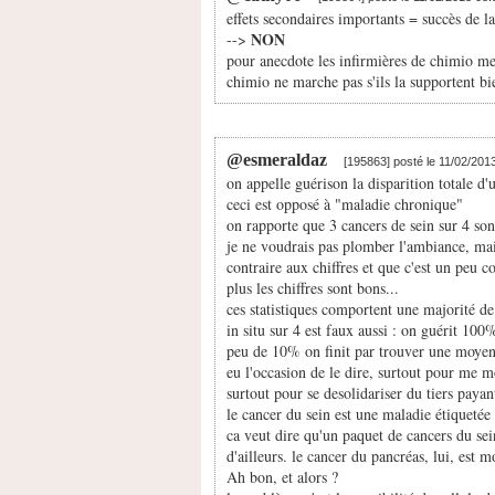
effets secondaires importants = succès de l
NON
-->
pour anecdote les infirmières de chimio me 
chimio ne marche pas s'ils la supportent bie
@esmeraldaz
[195863] posté le 11/02/201
on appelle guérison la disparition totale d'
ceci est opposé à "maladie chronique"
on rapporte que 3 cancers de sein sur 4 son
je ne voudrais pas plomber l'ambiance, mais
contraire aux chiffres et que c'est un peu 
plus les chiffres sont bons...
ces statistiques comportent une majorité de 
in situ sur 4 est faux aussi : on guérit 100
peu de 10% on finit par trouver une moyen
eu l'occasion de le dire, surtout pour me m
surtout pour se desolidariser du tiers payant
le cancer du sein est une maladie étiqueté
ca veut dire qu'un paquet de cancers du sei
d'ailleurs. le cancer du pancréas, lui, est
Ah bon, et alors ?