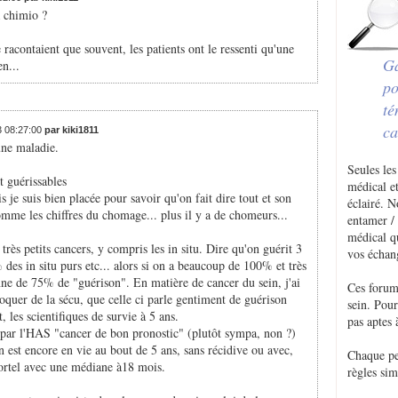
a chimio ?
racontaient que souvent, les patients ont le ressenti qu'une
Ga
n...
po
té
ca
3 08:27:00
par kiki1811
une maladie.
Seules les
t guérissables
médical et
 je suis bien placée pour savoir qu'on fait dire tout et son
éclairé. 
comme les chiffres du chomage... plus il y a de chomeurs...
entamer / 
médical q
très petits cancers, y compris les in situ. Dire qu'on guérit 3
vos échan
% des in situ purs etc... alors si on a beaucoup de 100% et très
ne de 75% de "guérison". En matière de cancer du sein, j'ai
Ces forum
oquer de la sécu, que celle ci parle gentiment de guérison
sein. Pou
, les scientifiques de survie à 5 ans.
pas aptes 
e par l'HAS "cancer de bon pronostic" (plutôt sympa, non ?)
n est encore en vie au bout de 5 ans, sans récidive ou avec,
Chaque p
 mortel avec une médiane à18 mois.
règles sim