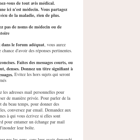
ez-vous de tout avis médical.
ne ici n'est médecin. Vous partagez
vécu de la maladie, rien de plus.
tez pas de noms de médecin ou de
toire
z dans le forum adéquat
, vous aurez
e chance d'avoir des réponses pertinentes.
concises. Faites des messages courts, ou
ut, denses. Donnez un titre signifiant à
ssages.
Evitez les hors sujets qui seront
imés
ez les adresses mail personnelles pour
ser de manière privée. Pour parler de la
et du beau temps, pour donner des
les, conversez par email. Demandez aux
nes à qui vous écrivez si elles sont
rd pour entamer un échange par mail
d'inonder leur boîte.
uez pas les gens, sans leur avoir demandé