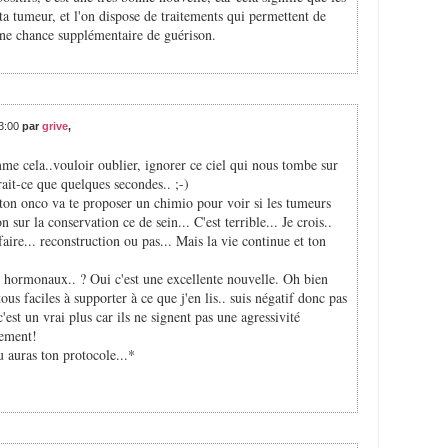
a tumeur, et l'on dispose de traitements qui permettent de
 une chance supplémentaire de guérison.
43:00
par
grive
,
me cela..vouloir oublier, ignorer ce ciel qui nous tombe sur
rait-ce que quelques secondes.. ;-)
 ton onco va te proposer un chimio pour voir si les tumeurs
on sur la conservation ce de sein... C'est terrible... Je crois..
faire... reconstruction ou pas... Mais la vie continue et ton
 hormonaux.. ? Oui c'est une excellente nouvelle. Oh bien
us faciles à supporter à ce que j'en lis.. suis négatif donc pas
est un vrai plus car ils ne signent pas une agressivité
tement!
 auras ton protocole...*