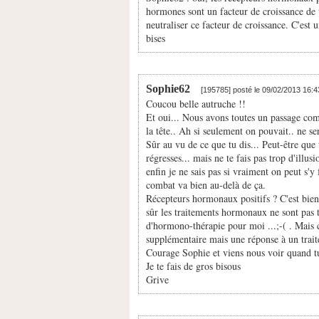
hormones sont un facteur de croissance de t
neutraliser ce facteur de croissance. C'est
bises
Sophie62
[195785] posté le 09/02/2013 16:
Coucou belle autruche !!
Et oui... Nous avons toutes un passage com
la tête.. Ah si seulement on pouvait.. ne se
Sûr au vu de ce que tu dis... Peut-être que
régresses... mais ne te fais pas trop d'illusi
enfin je ne sais pas si vraiment on peut s'y 
combat va bien au-delà de ça.
Récepteurs hormonaux positifs ? C'est bien
sûr les traitements hormonaux ne sont pas to
d'hormono-thérapie pour moi ...;-( . Mais c'
supplémentaire mais une réponse à un trai
Courage Sophie et viens nous voir quand tu
Je te fais de gros bisous
Grive