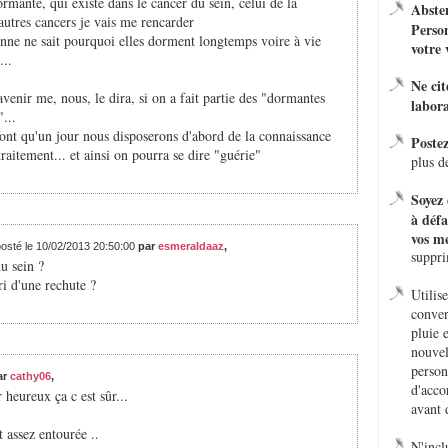
ormante, qui existe dans le cancer du sein, celui de la
Absten
d'autres cancers je vais me rencarder
Person
sonne ne sait pourquoi elles dorment longtemps voire à vie
votre 
...
Ne ci
l'avenir me, nous, le dira, si on a fait partie des "dormantes
labora
...
ont qu'un jour nous disposerons d'abord de la connaissance
Poste
raitement... et ainsi on pourra se dire "guérie"
plus d
Soyez 
à défa
vos me
posté le 10/02/2013 20:50:00
par
esmeraldaaz
,
suppr
u sein ?
i d'une rechute ?
Utilis
conver
pluie 
nouvel
person
ar
cathy06
,
d'acco
 heureux ça c est sûr...
avant 
 assez entourée ..
N'incl