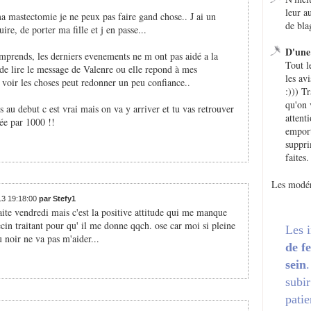
leur a
ma mastectomie je ne peux pas faire gand chose.. J ai un
de bla
, de porter ma fille et j en passe...
D'une 
comprends, les derniers evenements ne m ont pas aidé a la
Tout l
l de lire le message de Valenre ou elle repond à mes
les avi
 voir les choses peut redonner un peu confiance..
:))) T
qu'on 
 au debut c est vrai mais on va y arriver et tu vas retrouver
attent
iée par 1000 !!
emport
suppri
faites.
Les modér
013 19:18:00
par Stefy1
te vendredi mais c'est la positive attitude qui me manque
cin traitant pour qu' il me donne qqch. ose car moi si pleine
Les 
 noir ne va pas m'aider...
de f
sein
subir
patie