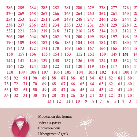
286
285
284
283
282
281
280
279
278
277
276
2
|
|
|
|
|
|
|
|
|
|
|
270
269
268
267
266
265
264
263
262
261
260
2
|
|
|
|
|
|
|
|
|
|
|
254
253
252
251
250
249
248
247
246
245
244
2
|
|
|
|
|
|
|
|
|
|
|
238
237
236
235
234
233
232
231
230
229
228
2
|
|
|
|
|
|
|
|
|
|
|
222
221
220
219
218
217
216
215
214
213
212
2
|
|
|
|
|
|
|
|
|
|
|
206
205
204
203
202
201
200
199
198
197
196
1
|
|
|
|
|
|
|
|
|
|
|
190
189
188
187
186
185
184
183
182
181
180
1
|
|
|
|
|
|
|
|
|
|
|
174
173
172
171
170
169
168
167
166
165
164
1
|
|
|
|
|
|
|
|
|
|
|
158
157
156
155
154
153
152
151
150
149
1
|
|
|
|
|
|
|
|
|
|
|
148
142
141
140
139
138
137
136
135
134
133
132
1
|
|
|
|
|
|
|
|
|
|
|
126
125
124
123
122
121
120
119
118
117
116
1
|
|
|
|
|
|
|
|
|
|
|
110
109
108
107
106
105
104
103
102
101
100
9
|
|
|
|
|
|
|
|
|
|
|
93
92
91
90
89
88
87
86
85
84
83
82
81
80
|
|
|
|
|
|
|
|
|
|
|
|
|
|
73
72
71
70
69
68
67
66
65
64
63
62
61
60
|
|
|
|
|
|
|
|
|
|
|
|
|
|
53
52
51
50
49
48
47
46
45
44
43
42
41
40
|
|
|
|
|
|
|
|
|
|
|
|
|
|
33
32
31
30
29
28
27
26
25
24
23
22
21
20
|
|
|
|
|
|
|
|
|
|
|
|
|
|
13
12
11
10
9
8
7
6
5
4
3
|
|
|
|
|
|
|
|
|
|
|
Modération des forums
Votre vie privée
Contactez-nous
Hébergement Agarik