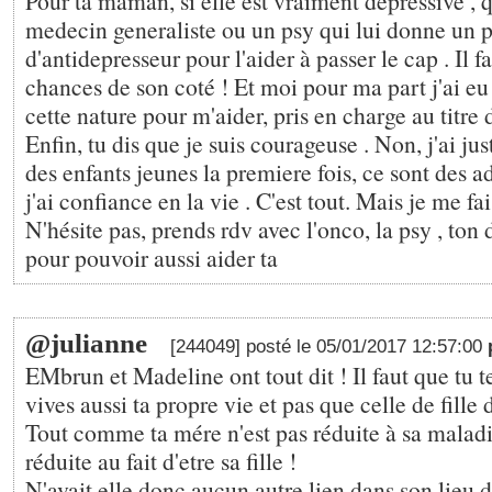
Pour ta maman, si elle est vraiment depressive , qu
medecin generaliste ou un psy qui lui donne un 
d'antidepresseur pour l'aider à passer le cap . Il f
chances de son coté ! Et moi pour ma part j'ai eu
cette nature pour m'aider, pris en charge au tit
Enfin, tu dis que je suis courageuse . Non, j'ai just
des enfants jeunes la premiere fois, ce sont des a
j'ai confiance en la vie . C'est tout. Mais je me fai
N'hésite pas, prends rdv avec l'onco, la psy , ton do
pour pouvoir aussi aider ta
@julianne
[244049] posté le 05/01/2017 12:57:00
EMbrun et Madeline ont tout dit ! Il faut que tu t
vives aussi ta propre vie et pas que celle de fill
Tout comme ta mére n'est pas réduite à sa maladie
réduite au fait d'etre sa fille !
N'avait elle donc aucun autre lien dans son lieu d