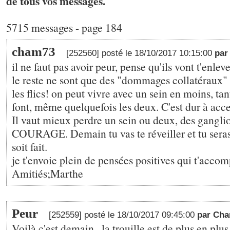
de tous vos messages.
5715 messages - page 184
cham73
[252560] posté le 18/10/2017 10:15:00
pa
il ne faut pas avoir peur, pense qu'ils vont t'e
le reste ne sont que des "dommages collatéraux
les flics! on peut vivre avec un sein en moins, ta
font, même quelquefois les deux. C'est dur à accep
Il vaut mieux perdre un sein ou deux, des ganglion
COURAGE. Demain tu vas te réveiller et tu sera
soit fait.
je t'envoie plein de pensées positives qui t'acco
Amitiés;Marthe
Peur
[252559] posté le 18/10/2017 09:45:00
par Ch
Voilà c'est demain...la trouille est de plus en pl