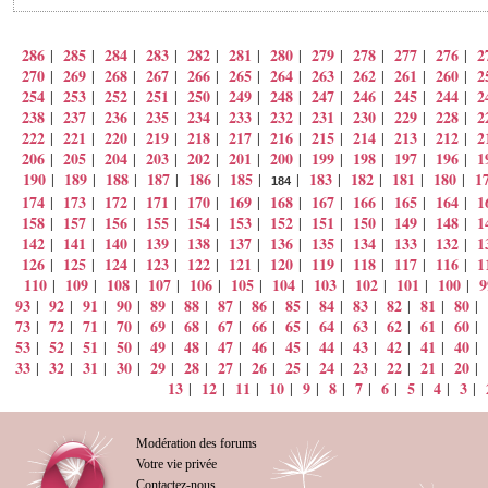
286
285
284
283
282
281
280
279
278
277
276
2
|
|
|
|
|
|
|
|
|
|
|
270
269
268
267
266
265
264
263
262
261
260
2
|
|
|
|
|
|
|
|
|
|
|
254
253
252
251
250
249
248
247
246
245
244
2
|
|
|
|
|
|
|
|
|
|
|
238
237
236
235
234
233
232
231
230
229
228
2
|
|
|
|
|
|
|
|
|
|
|
222
221
220
219
218
217
216
215
214
213
212
2
|
|
|
|
|
|
|
|
|
|
|
206
205
204
203
202
201
200
199
198
197
196
1
|
|
|
|
|
|
|
|
|
|
|
190
189
188
187
186
185
183
182
181
180
1
|
|
|
|
|
|
|
|
|
|
|
184
174
173
172
171
170
169
168
167
166
165
164
1
|
|
|
|
|
|
|
|
|
|
|
158
157
156
155
154
153
152
151
150
149
148
1
|
|
|
|
|
|
|
|
|
|
|
142
141
140
139
138
137
136
135
134
133
132
1
|
|
|
|
|
|
|
|
|
|
|
126
125
124
123
122
121
120
119
118
117
116
1
|
|
|
|
|
|
|
|
|
|
|
110
109
108
107
106
105
104
103
102
101
100
9
|
|
|
|
|
|
|
|
|
|
|
93
92
91
90
89
88
87
86
85
84
83
82
81
80
|
|
|
|
|
|
|
|
|
|
|
|
|
|
73
72
71
70
69
68
67
66
65
64
63
62
61
60
|
|
|
|
|
|
|
|
|
|
|
|
|
|
53
52
51
50
49
48
47
46
45
44
43
42
41
40
|
|
|
|
|
|
|
|
|
|
|
|
|
|
33
32
31
30
29
28
27
26
25
24
23
22
21
20
|
|
|
|
|
|
|
|
|
|
|
|
|
|
13
12
11
10
9
8
7
6
5
4
3
|
|
|
|
|
|
|
|
|
|
|
Modération des forums
Votre vie privée
Contactez-nous