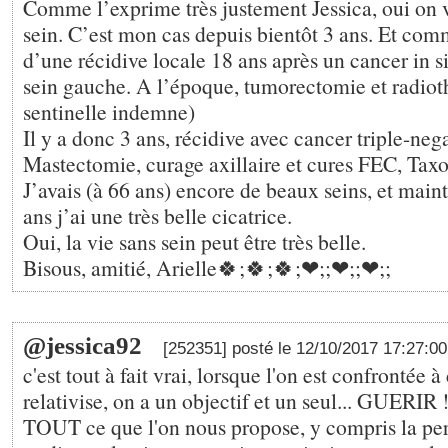
Comme l’exprime très justement Jessica, oui on v
sein. C’est mon cas depuis bientôt 3 ans. Et comme
d’une récidive locale 18 ans après un cancer in s
sein gauche. A l’époque, tumorectomie et radiot
sentinelle indemne)
Il y a donc 3 ans, récidive avec cancer triple-negat
Mastectomie, curage axillaire et cures FEC, Taxo
J’avais (à 66 ans) encore de beaux seins, et main
ans j’ai une très belle cicatrice.
Oui, la vie sans sein peut être très belle.
Bisous, amitié, Arielle🍀;🍀;🍀;❤;️;❤;️;❤;️;
@jessica92
[252351] posté le 12/10/2017 17:27:0
c'est tout à fait vrai, lorsque l'on est confrontée 
relativise, on a un objectif et un seul... GUERIR 
TOUT ce que l'on nous propose, y compris la pert