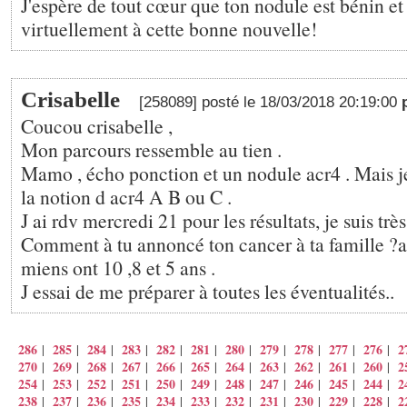
J'espère de tout cœur que ton nodule est bénin et
virtuellement à cette bonne nouvelle!
Crisabelle
[258089] posté le 18/03/2018 20:19:00
Coucou crisabelle ,
Mon parcours ressemble au tien .
Mamo , écho ponction et un nodule acr4 . Mais je
la notion d acr4 A B ou C .
J ai rdv mercredi 21 pour les résultats, je suis très
Comment à tu annoncé ton cancer à ta famille ?a 
miens ont 10 ,8 et 5 ans .
J essai de me préparer à toutes les éventualités..
286
285
284
283
282
281
280
279
278
277
276
2
|
|
|
|
|
|
|
|
|
|
|
270
269
268
267
266
265
264
263
262
261
260
2
|
|
|
|
|
|
|
|
|
|
|
254
253
252
251
250
249
248
247
246
245
244
2
|
|
|
|
|
|
|
|
|
|
|
238
237
236
235
234
233
232
231
230
229
228
2
|
|
|
|
|
|
|
|
|
|
|