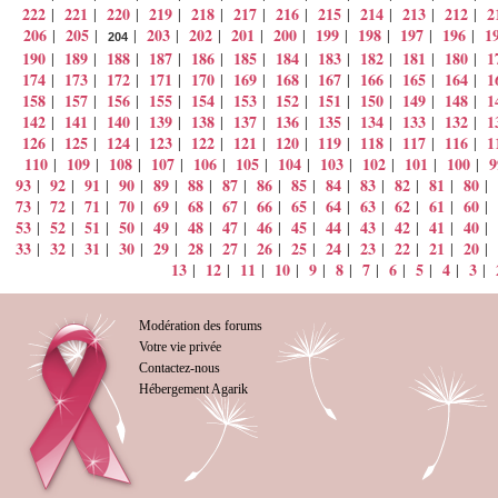
222
221
220
219
218
217
216
215
214
213
212
2
|
|
|
|
|
|
|
|
|
|
|
206
205
203
202
201
200
199
198
197
196
1
|
|
|
|
|
|
|
|
|
|
|
204
190
189
188
187
186
185
184
183
182
181
180
1
|
|
|
|
|
|
|
|
|
|
|
174
173
172
171
170
169
168
167
166
165
164
1
|
|
|
|
|
|
|
|
|
|
|
158
157
156
155
154
153
152
151
150
149
148
1
|
|
|
|
|
|
|
|
|
|
|
142
141
140
139
138
137
136
135
134
133
132
1
|
|
|
|
|
|
|
|
|
|
|
126
125
124
123
122
121
120
119
118
117
116
1
|
|
|
|
|
|
|
|
|
|
|
110
109
108
107
106
105
104
103
102
101
100
9
|
|
|
|
|
|
|
|
|
|
|
93
92
91
90
89
88
87
86
85
84
83
82
81
80
|
|
|
|
|
|
|
|
|
|
|
|
|
|
73
72
71
70
69
68
67
66
65
64
63
62
61
60
|
|
|
|
|
|
|
|
|
|
|
|
|
|
53
52
51
50
49
48
47
46
45
44
43
42
41
40
|
|
|
|
|
|
|
|
|
|
|
|
|
|
33
32
31
30
29
28
27
26
25
24
23
22
21
20
|
|
|
|
|
|
|
|
|
|
|
|
|
|
13
12
11
10
9
8
7
6
5
4
3
|
|
|
|
|
|
|
|
|
|
|
Modération des forums
Votre vie privée
Contactez-nous
Hébergement Agarik