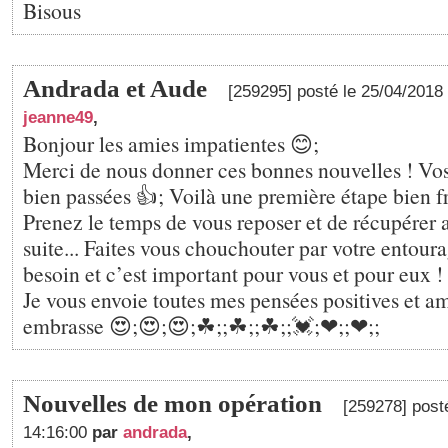
Bisous
Andrada et Aude
[259295] posté le 25/04/2018
jeanne49
,
Bonjour les amies impatientes 😊;
Merci de nous donner ces bonnes nouvelles ! Vos
bien passées 👍; Voilà une première étape bien f
Prenez le temps de vous reposer et de récupérer 
suite... Faites vous chouchouter par votre entour
besoin et c’est important pour vous et pour eux !
Je vous envoie toutes mes pensées positives et am
embrasse 😍;😍;😍;☘;️;☘;️;☘;️;💓;❤;️;❤;️;
Nouvelles de mon opération
[259278] post
14:16:00
par
andrada
,