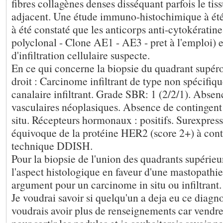
fibres collagènes denses disséquant parfois le tis
adjacent. Une étude immuno-histochimique à été 
à été constaté que les anticorps anti-cytokérati
polyclonal - Clone AE1 - AE3 - pret à l'emploi) e
d'infiltration cellulaire suspecte.
En ce qui concerne la biopsie du quadrant supéro
droit : Carcinome infiltrant de type non spécifi
canalaire infiltrant. Grade SBR: 1 (2/2/1). Abse
vasculaires néoplasiques. Absence de contingent
situ. Récepteurs hormonaux : positifs. Surexpres
équivoque de la protéine HER2 (score 2+) à cont
technique DDISH.
Pour la biopsie de l'union des quadrants supérieur
l'aspect histologique en faveur d'une mastopathie
argument pour un carcinome in situ ou infiltrant.
Je voudrai savoir si quelqu'un a deja eu ce diagnos
voudrais avoir plus de renseignements car vendre