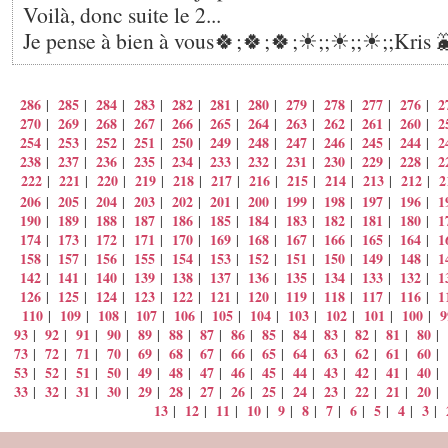
Voilà, donc suite le 2...
Je pense à bien à vous🍀;🍀;🍀;☀;️;☀;️;☀;️;Kris 
286
285
284
283
282
281
280
279
278
277
276
2
|
|
|
|
|
|
|
|
|
|
|
270
269
268
267
266
265
264
263
262
261
260
2
|
|
|
|
|
|
|
|
|
|
|
254
253
252
251
250
249
248
247
246
245
244
2
|
|
|
|
|
|
|
|
|
|
|
238
237
236
235
234
233
232
231
230
229
228
2
|
|
|
|
|
|
|
|
|
|
|
222
221
220
219
218
217
216
215
214
213
212
2
|
|
|
|
|
|
|
|
|
|
|
206
205
204
203
202
201
200
199
198
197
196
1
|
|
|
|
|
|
|
|
|
|
|
190
189
188
187
186
185
184
183
182
181
180
1
|
|
|
|
|
|
|
|
|
|
|
174
173
172
171
170
169
168
167
166
165
164
1
|
|
|
|
|
|
|
|
|
|
|
158
157
156
155
154
153
152
151
150
149
148
1
|
|
|
|
|
|
|
|
|
|
|
142
141
140
139
138
137
136
135
134
133
132
1
|
|
|
|
|
|
|
|
|
|
|
126
125
124
123
122
121
120
119
118
117
116
1
|
|
|
|
|
|
|
|
|
|
|
110
109
108
107
106
105
104
103
102
101
100
9
|
|
|
|
|
|
|
|
|
|
|
93
92
91
90
89
88
87
86
85
84
83
82
81
80
|
|
|
|
|
|
|
|
|
|
|
|
|
|
73
72
71
70
69
68
67
66
65
64
63
62
61
60
|
|
|
|
|
|
|
|
|
|
|
|
|
|
53
52
51
50
49
48
47
46
45
44
43
42
41
40
|
|
|
|
|
|
|
|
|
|
|
|
|
|
33
32
31
30
29
28
27
26
25
24
23
22
21
20
|
|
|
|
|
|
|
|
|
|
|
|
|
|
13
12
11
10
9
8
7
6
5
4
3
|
|
|
|
|
|
|
|
|
|
|