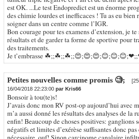
est OK. ...Le test Endopredict est un énorme prog
des chimie lourdes et inefficaces ! Tu as eu bien r
soigner dans un centre comme l’IGR.
Bon courage pour tes examens d’extension, je te
résultats et de garder ta forme de sportive pour tr
des traitements.
Je t’embrasse ☘;️;☘;️;☘;️;😍;😍;😍;😊;😊;😊;❤;️;❤
Petites nouvelles comme promis 🧐;
[25
16/04/2018 22:23:00
par Kris66
Bonsoir à tou(te)s!
J’avais donc mon RV post-op aujourd’hui avec m
m’a aussi donné les résultats des analyses de la
enfin! Beaucoup de choses positives: ganglions se
négatifs et limites d’exérèse suffisantes donc pa
nécessaire, ouf! Sinon carcinome canalaire infilt