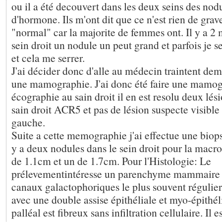
ou il a été decouvert dans les deux seins des nod
d'hormone. Ils m'ont dit que ce n'est rien de grav
"normal" car la majorite de femmes ont. Il y a 2 m
sein droit un nodule un peut grand et parfois je s
et cela me serrer.
J'ai décider donc d'alle au médecin traintent dem
une mamographie. J'ai donc été faire une mamog
écographie au sain droit il en est resolu deux lés
sain droit ACR5 et pas de lésion suspecte visibl
gauche.
Suite a cette memographie j'ai effectue une biopsi
y a deux nodules dans le sein droit pour la macro
de 1.1cm et un de 1.7cm. Pour l'Histologie: Le
prélevementintéresse un parenchyme mammaire 
canaux galactophoriques le plus souvent réguliers
avec une double assise épithéliale et myo-épithéli
palléal est fibreux sans infiltration cellulaire. Il e