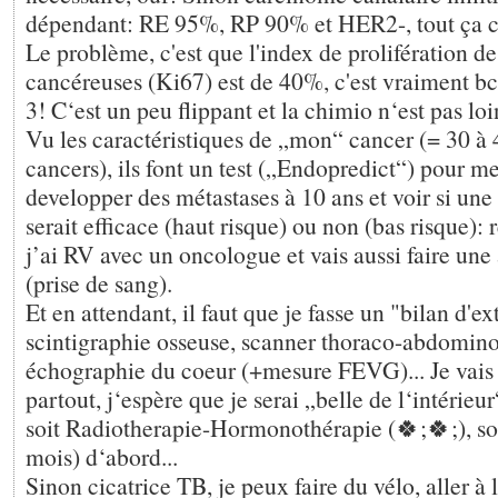
dépendant: RE 95%, RP 90% et HER2-, tout ça c
Le problème, c'est que l'index de prolifération de
cancéreuses (Ki67) est de 40%, c'est vraiment b
3! C‘est un peu flippant et la chimio n‘est pas loin
Vu les caractéristiques de „mon“ cancer (= 30 à
cancers), ils font un test („Endopredict“) pour me
developper des métastases à 10 ans et voir si un
serait efficace (haut risque) ou non (bas risque):
j’ai RV avec un oncologue et vais aussi faire une
(prise de sang).
Et en attendant, il faut que je fasse un "bilan d'e
scintigraphie osseuse, scanner thoraco-abdomino
échographie du coeur (+mesure FEVG)... Je vais 
partout, j‘espère que je serai „belle de l‘intérie
soit Radiotherapie-Hormonothérapie (🍀;🍀;), so
mois) d‘abord...
Sinon cicatrice TB, je peux faire du vélo, aller à 