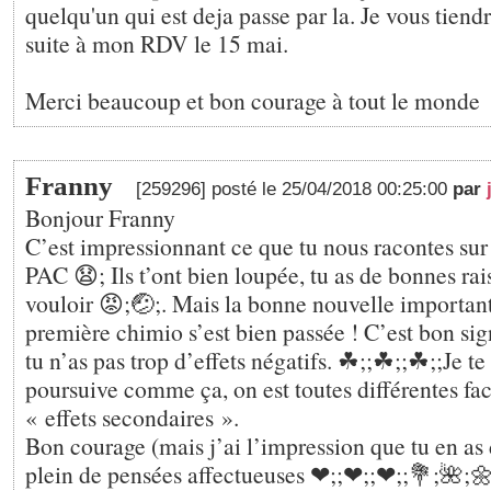
quelqu'un qui est deja passe par la. Je vous tiend
suite à mon RDV le 15 mai.
Merci beaucoup et bon courage à tout le monde
Franny
[259296] posté le 25/04/2018 00:25:00
par
Bonjour Franny
C’est impressionnant ce que tu nous racontes sur
PAC 😧; Ils t’ont bien loupée, tu as de bonnes rai
vouloir 😡;🤕;. Mais la bonne nouvelle important
première chimio s’est bien passée ! C’est bon sign
tu n’as pas trop d’effets négatifs. ☘;️;☘;️;☘;️;Je t
poursuive comme ça, on est toutes différentes fa
« effets secondaires ».
Bon courage (mais j’ai l’impression que tu en as
plein de pensées affectueuses ❤;️;❤;️;❤;️;💐;🌺;