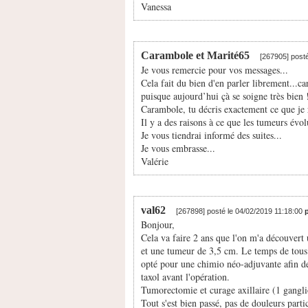
Vanessa
Carambole et Marité65
[267905] post
Je vous remercie pour vos messages...
Cela fait du bien d'en parler librement...
puisque aujourd’hui çà se soigne très bien !
Carambole, tu décris exactement ce que je r
Il y a des raisons à ce que les tumeurs évol
Je vous tiendrai informé des suites...
Je vous embrasse...
Valérie
val62
[267898] posté le 04/02/2019 11:18:00
Bonjour,
Cela va faire 2 ans que l'on m'a découvert
et une tumeur de 3,5 cm. Le temps de tous
opté pour une chimio néo-adjuvante afin de
taxol avant l'opération.
Tumorectomie et curage axillaire (1 gangli
Tout s'est bien passé, pas de douleurs parti