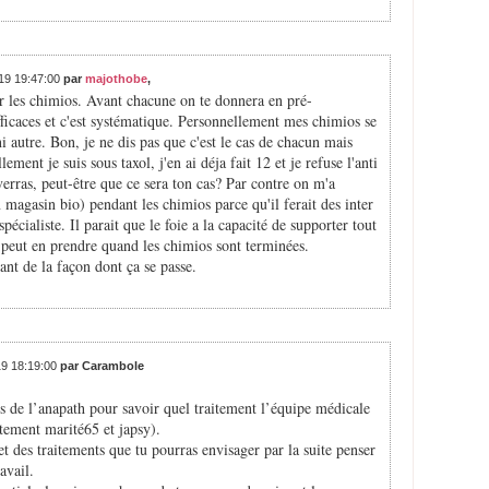
019 19:47:00
par
majothobe
,
ur les chimios. Avant chacune on te donnera en pré-
fficaces et c'est systématique. Personnellement mes chimios se
i autre. Bon, je ne dis pas que c'est le cas de chacun mais
ement je suis sous taxol, j'en ai déja fait 12 et je refuse l'anti
verras, peut-être que ce sera ton cas? Par contre on m'a
magasin bio) pendant les chimios parce qu'il ferait des inter
pécialiste. Il parait que le foie a la capacité de supporter tout
n peut en prendre quand les chimios sont terminées.
nt de la façon dont ça se passe.
19 18:19:00
par Carambole
tats de l’anapath pour savoir quel traitement l’équipe médicale
stement marité65 et japsy).
 et des traitements que tu pourras envisager par la suite penser
avail.