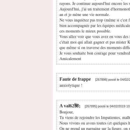
rayons. Je continue aujourd'hui encore les 
Aujourd'hui, j'ai un traitement d'hormonoth
an et je mène une vie normale.
Ne vous inquiètez pas trop (même si c'est fa
bien accompagnée par les équipes médicales
ces moments le mieux possible.
Vous allez voir que vous avez en vous des 
c'était moi qui allait gagner et pas mister 
que même si on traverse des moments diffici
Je vous souhaite bon courage pour vendred
Amicalement
Faute de frappe
[267896] posté le 04/02
anxiolytique !
A val62🌺;
[267895] posté le 04/02/2019 1
Bonjour,
Tu viens de rejoindre les Impatientes, mal
Nous vivons ou avons toutes (et quelques h
On ne prend un parpaing sur la figure, on re