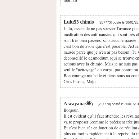
Lulu55 chimio
[267773] posté le 30/01/2
Lulu, essaie de ne pas stresser l'avance po
médication des anti-nausées qui sont très e
sont très bien passées, sans aucune nausée n
c'est bon de avoir que c'est possible. Actuell
nausée parce que je n'en ai pas besoin. Tu 
déconseillé le desmodium (qui se trouve en 
actions avec la chimio. Mais je ne suis pas s
seul le "nettoyage" du corps, par contre o
Bon courage ma belle et tiens nous au coura
Gros bisous, Majo
A wayanas🌺;
[267770] posté le 30/01/20
Bonjour,
Il est évident qu’il faut attendre les résul
va te proposer (comme le précisent très ju
Et c’est bien sûr en fonction de ce résultat
plus ou moins rapidement à la reprise du tr