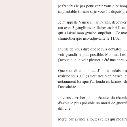
je franchis le pas pour venir vous dire bon
implantable (même si je vous lis depuis pr
Je m'appelle Vanessa, j'ai 39 ans, découver
cm avec 3 ganglions axillaires au PET scan
qui a laissé mon gynéco stupéfait... Ce ma
chimiothérapie néo-adjuvante le 11/02.
Inutile de vous dire que je suis dévastée... J
voir grandir le plus possible. Mon mari est
j'avoue que le voir pleurer a été une épreuv
Que vous dire de plus... J'appréhendais be
réalisée sous AG ça s'est très bien passée, e
notamment lorsque j'ai fondu en larmes (de 
l'anesthésie.
Je viens chercher ici une écoute, du réconf
d'avoir le plus possible un moral de guerri
difficile.
Merci par avance à toutes celles qui me liro