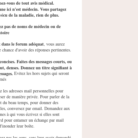
ez-vous de tout avis médical.
ne ici n'est médecin. Vous partagez
vécu de la maladie, rien de plus.
tez pas de noms de médecin ou de
toire
z dans le forum adéquat
, vous aurez
e chance d'avoir des réponses pertinentes.
concises. Faites des messages courts, ou
ut, denses. Donnez un titre signifiant à
ssages.
Evitez les hors sujets qui seront
imés
ez les adresses mail personnelles pour
ser de manière privée. Pour parler de la
et du beau temps, pour donner des
les, conversez par email. Demandez aux
nes à qui vous écrivez si elles sont
rd pour entamer un échange par mail
d'inonder leur boîte.
uez pas les gens, sans leur avoir demandé