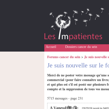
Accueil
Dossiers cancer du sein
Forums cancer du sein
Je suis nouvelle 
>
Je suis nouvelle sur le
Merci de ne poster votre message qu'une s
commercial (pour faire connaître un livre,
et qui plus est s'il est posté sur plusieu
compte et la suppression de tous vos messa
5715 messages - page 231
A VanessH🌺;😘;
[267919] posté le 04/