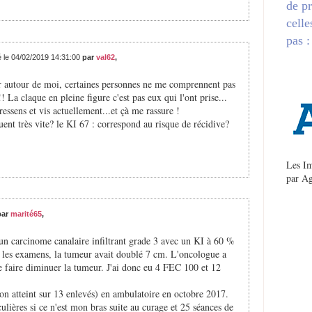
de pr
celle
pas :
é le 04/02/2019 14:31:00
par
val62
,
car autour de moi, certaines personnes ne me comprennent pas
! La claque en pleine figure c'est pas eux qui l'ont prise...
essens et vis actuellement...et çà me rassure !
uent très vite? le KI 67 : correspond au risque de récidive?
Les Im
par
Ag
par
marité65
,
 un carcinome canalaire infiltrant grade 3 avec un KI à 60 %
 les examens, la tumeur avait doublé 7 cm. L'oncologue a
 faire diminuer la tumeur. J'ai donc eu 4 FEC 100 et 12
on atteint sur 13 enlevés) en ambulatoire en octobre 2017.
culières si ce n'est mon bras suite au curage et 25 séances de