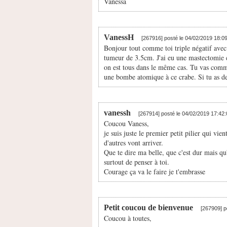
Vanessa
VanessH
[267916] posté le 04/02/2019 18:0
Bonjour tout comme toi triple négatif avec
tumeur de 3.5cm. J'ai eu une mastectomie e
on est tous dans le même cas. Tu vas commen
une bombe atomique à ce crabe. Si tu as des
vanessh
[267914] posté le 04/02/2019 17:42
Coucou Vaness,
je suis juste le premier petit pilier qui vie
d'autres vont arriver.
Que te dire ma belle, que c'est dur mais qu'
surtout de penser à toi.
Courage ça va le faire je t'embrasse
Petit coucou de bienvenue
[267909] p
Coucou à toutes,