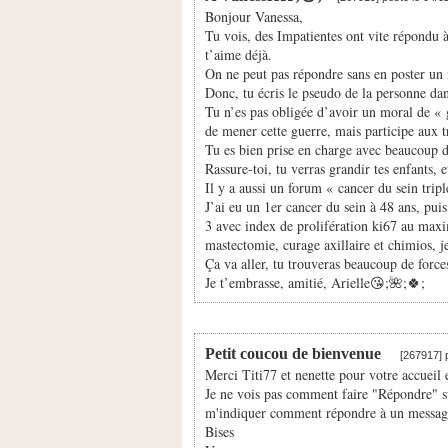
Bonjour Vanessa,
Tu vois, des Impatientes ont vite répondu à
t’aime déjà.
On ne peut pas répondre sans en poster un
Donc, tu écris le pseudo de la personne da
Tu n’es pas obligée d’avoir un moral de « g
de mener cette guerre, mais participe aux 
Tu es bien prise en charge avec beaucoup 
Rassure-toi, tu verras grandir tes enfants, 
Il y a aussi un forum « cancer du sein trip
J’ai eu un 1er cancer du sein à 48 ans, pui
3 avec index de prolifération ki67 au maxi
mastectomie, curage axillaire et chimios, j
Ça va aller, tu trouveras beaucoup de forces
Je t’embrasse, amitié, Arielle😘;🌺;🍀;
Petit coucou de bienvenue
[267917] 
Merci Titi77 et nenette pour votre accueil 
Je ne vois pas comment faire "Répondre" su
m'indiquer comment répondre à un message
Bises