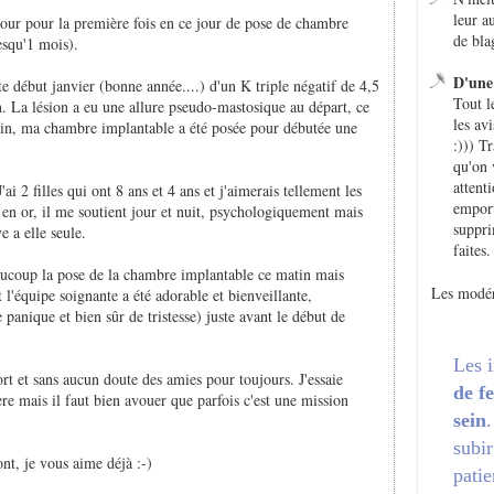
leur a
jour pour la première fois en ce jour de pose de chambre
de bla
esqu'1 mois).
D'une 
te début janvier (bonne année....) d'un K triple négatif de 4,5
Tout l
. La lésion a eu une allure pseudo-mastosique au départ, ce
les avi
tin, ma chambre implantable a été posée pour débutée une
:))) T
qu'on 
attent
'ai 2 filles qui ont 8 ans et 4 ans et j'aimerais tellement les
emport
 en or, il me soutient jour et nuit, psychologiquement mais
suppri
e a elle seule.
faites.
aucoup la pose de la chambre implantable ce matin mais
Les modér
t l'équipe soignante a été adorable et bienveillante,
panique et bien sûr de tristesse) juste avant le début de
Les 
ort et sans aucun doute des amies pour toujours. J'essaie
de f
ère mais il faut bien avouer que parfois c'est une mission
sein
subir
nt, je vous aime déjà :-)
patie