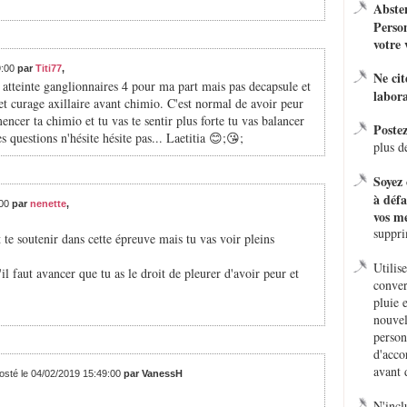
Absten
Person
votre 
9:00
par
Titi77
,
Ne ci
 atteinte ganglionnaires 4 pour ma part mais pas decapsule et
labora
t curage axillaire avant chimio. C'est normal de avoir peur
cer ta chimio et tu vas te sentir plus forte tu vas balancer
Poste
 questions n'hésite hésite pas... Laetitia 😊;😘;
plus d
Soyez 
à défa
:00
par
nenette
,
vos me
suppr
nt te soutenir dans cette épreuve mais tu vas voir pleins
Utilis
il faut avancer que tu as le droit de pleurer d'avoir peur et
conver
pluie 
nouvel
person
d'acco
avant 
osté le 04/02/2019 15:49:00
par VanessH
N'incl