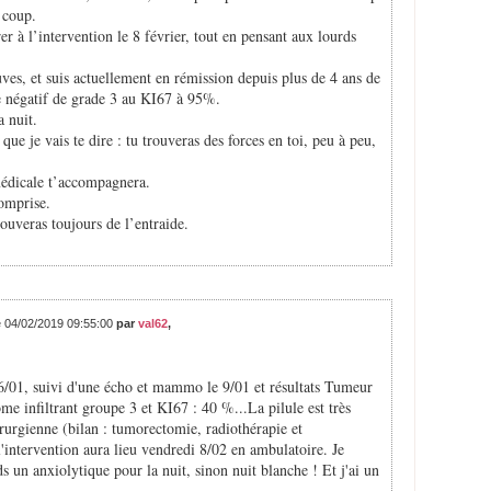
l coup.
rer à l’intervention le 8 février, tout en pensant aux lourds
uves, et suis actuellement en rémission depuis plus de 4 ans de
le négatif de grade 3 au KI67 à 95%.
a nuit.
e que je vais te dire : tu trouveras des forces en toi, peu à peu,
 médicale t’accompagnera.
comprise.
trouveras toujours de l’entraide.
e 04/02/2019 09:55:00
par
val62
,
 6/01, suivi d'une écho et mammo le 9/01 et résultats Tumeur
 infiltrant groupe 3 et KI67 : 40 %...La pilule est très
irurgienne (bilan : tumorectomie, radiothérapie et
l'intervention aura lieu vendredi 8/02 en ambulatoire. Je
s un anxiolytique pour la nuit, sinon nuit blanche ! Et j'ai un