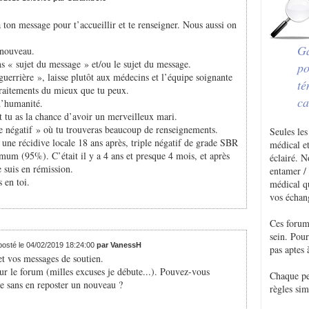
 ton message pour t’accueillir et te renseigner. Nous aussi on
Ga
 nouveau.
ns « sujet du message » et/ou le sujet du message.
po
uerrière », laisse plutôt aux médecins et l’équipe soignante
té
traitements du mieux que tu peux.
ca
d’humanité.
et tu as la chance d’avoir un merveilleux mari.
le négatif » où tu trouveras beaucoup de renseignements.
Seules les
s une récidive locale 18 ans après, triple négatif de grade SBR
médical et
mum (95%). C’était il y a 4 ans et presque 4 mois, et après
éclairé. 
e suis en rémission.
entamer / 
 en toi.
médical q
vos échan
Ces forum
sein. Pou
posté le 04/02/2019 18:24:00
par VanessH
pas aptes 
et vos messages de soutien.
r le forum (milles excuses je débute...). Pouvez-vous
Chaque p
 sans en reposter un nouveau ?
règles sim