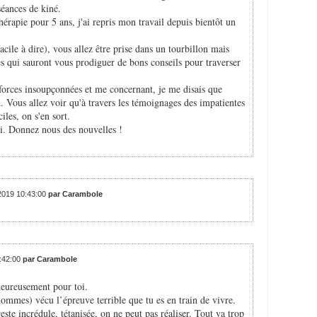
séances de kiné.
érapie pour 5 ans, j'ai repris mon travail depuis bientôt un
cile à dire), vous allez être prise dans un tourbillon mais
 qui sauront vous prodiguer de bons conseils pour traverser
forces insoupçonnées et me concernant, je me disais que
K. Vous allez voir qu'à travers les témoignages des impatientes
les, on s'en sort.
i. Donnez nous des nouvelles !
/2019 10:43:00
par Carambole
0:42:00
par Carambole
heureusement pour toi.
ommes) vécu l’épreuve terrible que tu es en train de vivre.
ste incrédule, tétanisée, on ne peut pas réaliser. Tout va trop