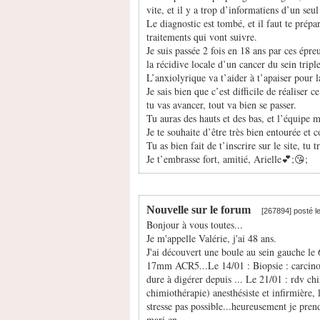
vite, et il y a trop d’informatiens d’un seu
Le diagnostic est tombé, et il faut te prépa
traitements qui vont suivre.
Je suis passée 2 fois en 18 ans par ces épre
la récidive locale d’un cancer du sein trip
L’anxiolyrique va t’aider à t’apaiser pour l
Je sais bien que c’est difficile de réaliser c
tu vas avancer, tout va bien se passer.
Tu auras des hauts et des bas, et l’équipe
Je te souhaite d’être très bien entourée et 
Tu as bien fait de t’inscrire sur le site, tu 
Je t’embrasse fort, amitié, Arielle💕;😘;
Nouvelle sur le forum
[267894] posté l
Bonjour à vous toutes...
Je m'appelle Valérie, j'ai 48 ans.
J'ai découvert une boule au sein gauche le
17mm ACR5...Le 14/01 : Biopsie : carcinome
dure à digérer depuis ... Le 21/01 : rdv ch
chimiothérapie) anesthésiste et infirmière, 
stresse pas possible...heureusement je prend
mari en