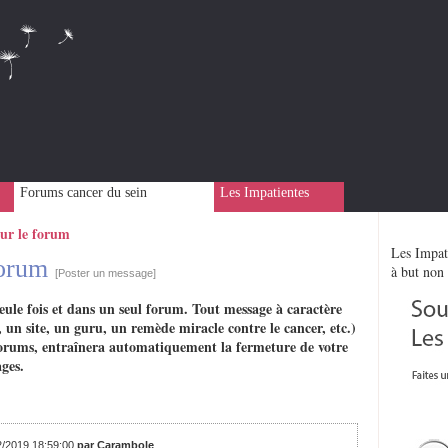
Forums cancer du sein
Les Impatientes
sur le forum
Les Impati
 forum
à but non 
[Poster un message]
eule fois et dans un seul forum. Tout message à caractère
 un site, un guru, un remède miracle contre le cancer, etc.)
rs forums, entraînera automatiquement la fermeture de votre
ges.
02/2019 18:59:00
par Carambole