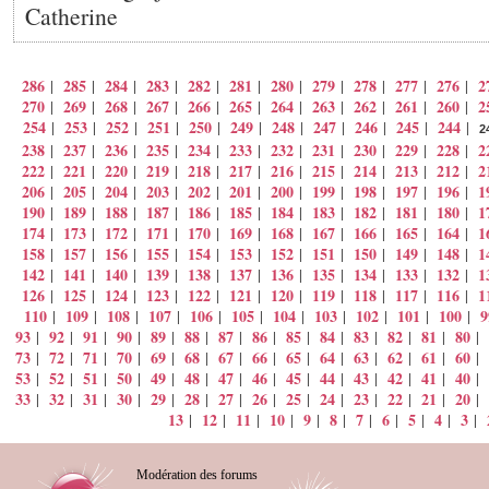
Catherine
286
285
284
283
282
281
280
279
278
277
276
2
|
|
|
|
|
|
|
|
|
|
|
270
269
268
267
266
265
264
263
262
261
260
2
|
|
|
|
|
|
|
|
|
|
|
254
253
252
251
250
249
248
247
246
245
244
|
|
|
|
|
|
|
|
|
|
|
2
238
237
236
235
234
233
232
231
230
229
228
2
|
|
|
|
|
|
|
|
|
|
|
222
221
220
219
218
217
216
215
214
213
212
2
|
|
|
|
|
|
|
|
|
|
|
206
205
204
203
202
201
200
199
198
197
196
1
|
|
|
|
|
|
|
|
|
|
|
190
189
188
187
186
185
184
183
182
181
180
1
|
|
|
|
|
|
|
|
|
|
|
174
173
172
171
170
169
168
167
166
165
164
1
|
|
|
|
|
|
|
|
|
|
|
158
157
156
155
154
153
152
151
150
149
148
1
|
|
|
|
|
|
|
|
|
|
|
142
141
140
139
138
137
136
135
134
133
132
1
|
|
|
|
|
|
|
|
|
|
|
126
125
124
123
122
121
120
119
118
117
116
1
|
|
|
|
|
|
|
|
|
|
|
110
109
108
107
106
105
104
103
102
101
100
9
|
|
|
|
|
|
|
|
|
|
|
93
92
91
90
89
88
87
86
85
84
83
82
81
80
|
|
|
|
|
|
|
|
|
|
|
|
|
|
73
72
71
70
69
68
67
66
65
64
63
62
61
60
|
|
|
|
|
|
|
|
|
|
|
|
|
|
53
52
51
50
49
48
47
46
45
44
43
42
41
40
|
|
|
|
|
|
|
|
|
|
|
|
|
|
33
32
31
30
29
28
27
26
25
24
23
22
21
20
|
|
|
|
|
|
|
|
|
|
|
|
|
|
13
12
11
10
9
8
7
6
5
4
3
|
|
|
|
|
|
|
|
|
|
|
Modération des forums