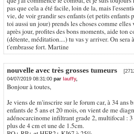
que j'ai commencé le combat, et je suis toujours là
pas que cela a été facile, loin de la, mais l'essenti
vie, de voir grandir ses enfants (et petits enfants
toi aussi un jour) prends les choses comme elles 
après jour, profites des bons moments, aide ton co
(détente, méditation....) tu vas y arriver. On sera à
t'embrasse fort. Martine
nouvelle avec très grosses tumeurs
[271
04/07/2019 08:31:00
par
lauffy
,
Bonjour à toutes,
Je viens de m'inscrire sur le forum car, à 34 ans 
enfants de 5 ans et 20 mois, on vient de me diag
adénocarcinome infiltrant grade 2, multifocal : 
plus de 4 cm et une de 1.5cm.
RO+ RP+ et HER2+ KI67 à 25%