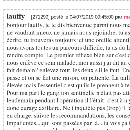
lauffy
[271299] posté le 04/07/2019 09:45:00
par
ma
bonjour lauffy, je te dis bienvenue parmi nous m
ne vaudrait mieux ne jamais nous rejoindre. tu as
écrire, tu trouveras toujours ici une oreille attent
nous avons toutes un parcours difficile, tu as du li
rendre compte. Le premier réflexe bien sur c'est 
nous enlève ce sein malade, moi aussi j'ai dit au 
fait demain? enlevez tout, les deux s'il le faut. En
passe et on se fait une raison, on patiente. La tail
élevée mais l'essentiel c'est qu'ils le prennent à t
Pour ma part le ganglion sentinelle n'était pas atte
lendemain pendant l'opération il l'était! c'est à 
donc curage axillaire. Ne t'inquiète pas (trop) il f
en charge, suivre les recommandations, les conse
impatientes....qui sont passées par là....tu vois ça 