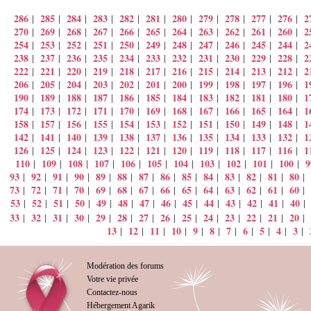
286
285
284
283
282
281
280
279
278
277
276
2
|
|
|
|
|
|
|
|
|
|
|
270
269
268
267
266
265
264
263
262
261
260
2
|
|
|
|
|
|
|
|
|
|
|
254
253
252
251
250
249
248
247
246
245
244
2
|
|
|
|
|
|
|
|
|
|
|
238
237
236
235
234
233
232
231
230
229
228
2
|
|
|
|
|
|
|
|
|
|
|
222
221
220
219
218
217
216
215
214
213
212
2
|
|
|
|
|
|
|
|
|
|
|
206
205
204
203
202
201
200
199
198
197
196
1
|
|
|
|
|
|
|
|
|
|
|
190
189
188
187
186
185
184
183
182
181
180
1
|
|
|
|
|
|
|
|
|
|
|
174
173
172
171
170
169
168
167
166
165
164
1
|
|
|
|
|
|
|
|
|
|
|
158
157
156
155
154
153
152
151
150
149
148
1
|
|
|
|
|
|
|
|
|
|
|
142
141
140
139
138
137
136
135
134
133
132
1
|
|
|
|
|
|
|
|
|
|
|
126
125
124
123
122
121
120
119
118
117
116
1
|
|
|
|
|
|
|
|
|
|
|
110
109
108
107
106
105
104
103
102
101
100
9
|
|
|
|
|
|
|
|
|
|
|
93
92
91
90
89
88
87
86
85
84
83
82
81
80
|
|
|
|
|
|
|
|
|
|
|
|
|
|
73
72
71
70
69
68
67
66
65
64
63
62
61
60
|
|
|
|
|
|
|
|
|
|
|
|
|
|
53
52
51
50
49
48
47
46
45
44
43
42
41
40
|
|
|
|
|
|
|
|
|
|
|
|
|
33
32
31
30
29
28
27
26
25
24
23
22
21
20
|
|
|
|
|
|
|
|
|
|
|
|
|
|
13
12
11
10
9
8
7
6
5
4
3
|
|
|
|
|
|
|
|
|
|
|
Modération des forums
Votre vie privée
Contactez-nous
Hébergement Agarik