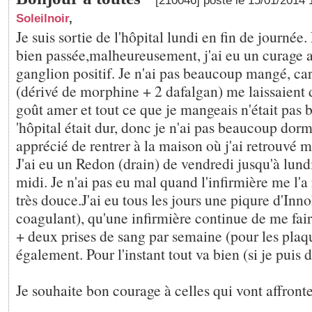
[210046] posté le 15/01/2014
Soleilnoir
,
Je suis sortie de l'hôpital lundi en fin de journée.
bien passée,malheureusement, j'ai eu un curage ax
ganglion positif. Je n'ai pas beaucoup mangé, c
(dérivé de morphine + 2 dafalgan) me laissaient
goût amer et tout ce que je mangeais n'était pas b
'hôpital était dur, donc je n'ai pas beaucoup dormi
apprécié de rentrer à la maison où j'ai retrouvé mo
J'ai eu un Redon (drain) de vendredi jusqu'à lund
midi. Je n'ai pas eu mal quand l'infirmière me l'a r
très douce.J'ai eu tous les jours une piqure d'Inn
coagulant), qu'une infirmière continue de me fai
+ deux prises de sang par semaine (pour les plaqu
également. Pour l'instant tout va bien (si je puis d
Je souhaite bon courage à celles qui vont affronte