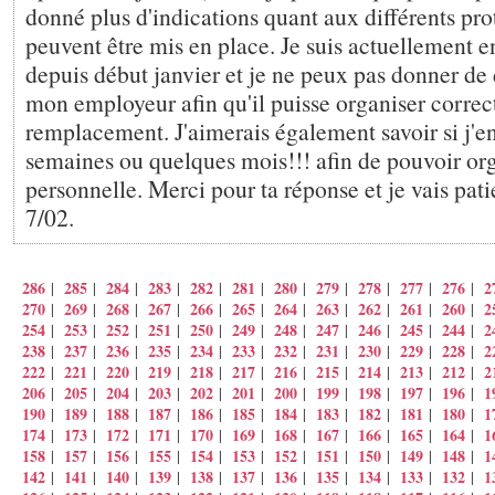
donné plus d'indications quant aux différents pro
peuvent être mis en place. Je suis actuellement e
depuis début janvier et je ne peux pas donner de
mon employeur afin qu'il puisse organiser corr
remplacement. J'aimerais également savoir si j'e
semaines ou quelques mois!!! afin de pouvoir or
personnelle. Merci pour ta réponse et je vais pati
7/02.
286
285
284
283
282
281
280
279
278
277
276
2
|
|
|
|
|
|
|
|
|
|
|
270
269
268
267
266
265
264
263
262
261
260
2
|
|
|
|
|
|
|
|
|
|
|
254
253
252
251
250
249
248
247
246
245
244
2
|
|
|
|
|
|
|
|
|
|
|
238
237
236
235
234
233
232
231
230
229
228
2
|
|
|
|
|
|
|
|
|
|
|
222
221
220
219
218
217
216
215
214
213
212
2
|
|
|
|
|
|
|
|
|
|
|
206
205
204
203
202
201
200
199
198
197
196
1
|
|
|
|
|
|
|
|
|
|
|
190
189
188
187
186
185
184
183
182
181
180
1
|
|
|
|
|
|
|
|
|
|
|
174
173
172
171
170
169
168
167
166
165
164
1
|
|
|
|
|
|
|
|
|
|
|
158
157
156
155
154
153
152
151
150
149
148
1
|
|
|
|
|
|
|
|
|
|
|
142
141
140
139
138
137
136
135
134
133
132
1
|
|
|
|
|
|
|
|
|
|
|