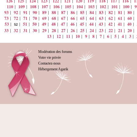
126
125
124
123
122
121
120
119
118
117
116
1
|
|
|
|
|
|
|
|
|
|
|
110
109
108
107
106
105
104
103
102
101
100
9
|
|
|
|
|
|
|
|
|
|
|
93
92
91
90
89
88
87
86
85
84
83
82
81
80
|
|
|
|
|
|
|
|
|
|
|
|
|
|
73
72
71
70
69
68
67
66
65
64
63
62
61
60
|
|
|
|
|
|
|
|
|
|
|
|
|
|
53
51
50
49
48
47
46
45
44
43
42
41
40
|
|
|
|
|
|
|
|
|
|
|
|
|
|
52
33
32
31
30
29
28
27
26
25
24
23
22
21
20
|
|
|
|
|
|
|
|
|
|
|
|
|
|
13
12
11
10
9
8
7
6
5
4
3
|
|
|
|
|
|
|
|
|
|
|
Modération des forums
Votre vie privée
Contactez-nous
Hébergement Agarik