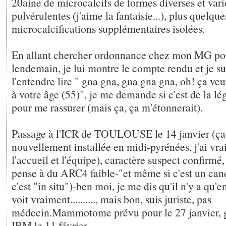
20aine de microcalcifs de formes diverses et vari
pulvérulentes (j'aime la fantaisie...), plus quelque
microcalcifications supplémentaires isolées.
En allant chercher ordonnance chez mon MG pou
lendemain, je lui montre le compte rendu et je su
l'entendre lire " gna gna, gna gna gna, oh! ça veut
à votre âge (55)", je me demande si c'est de la lég
pour me rassurer (mais ça, ça m'étonnerait).
Passage à l'ICR de TOULOUSE le 14 janvier (ça m
nouvellement installée en midi-pyrénées, j'ai vr
l'accueil et l'équipe), caractère suspect confirmé
pense à du ARC4 faible-"et même si c'est un canc
c'est "in situ")-ben moi, je me dis qu'il n'y a qu'
voit vraiment.........., mais bon, suis juriste, pas
médecin.Mammotome prévu pour le 27 janvier, g
IRM le 11 février.