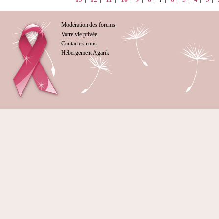
7
Modération des forums
Votre vie privée
Contactez-nous
Hébergement Agarik