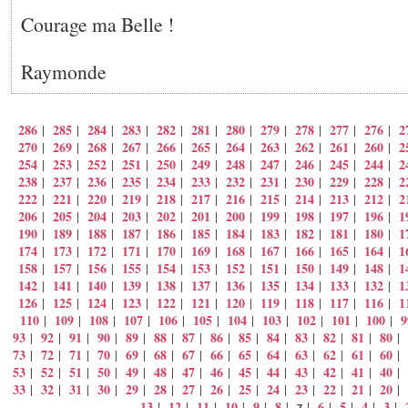
Courage ma Belle !
Raymonde
286
285
284
283
282
281
280
279
278
277
276
2
|
|
|
|
|
|
|
|
|
|
|
270
269
268
267
266
265
264
263
262
261
260
2
|
|
|
|
|
|
|
|
|
|
|
254
253
252
251
250
249
248
247
246
245
244
2
|
|
|
|
|
|
|
|
|
|
|
238
237
236
235
234
233
232
231
230
229
228
2
|
|
|
|
|
|
|
|
|
|
|
222
221
220
219
218
217
216
215
214
213
212
2
|
|
|
|
|
|
|
|
|
|
|
206
205
204
203
202
201
200
199
198
197
196
1
|
|
|
|
|
|
|
|
|
|
|
190
189
188
187
186
185
184
183
182
181
180
1
|
|
|
|
|
|
|
|
|
|
|
174
173
172
171
170
169
168
167
166
165
164
1
|
|
|
|
|
|
|
|
|
|
|
158
157
156
155
154
153
152
151
150
149
148
1
|
|
|
|
|
|
|
|
|
|
|
142
141
140
139
138
137
136
135
134
133
132
1
|
|
|
|
|
|
|
|
|
|
|
126
125
124
123
122
121
120
119
118
117
116
1
|
|
|
|
|
|
|
|
|
|
|
110
109
108
107
106
105
104
103
102
101
100
9
|
|
|
|
|
|
|
|
|
|
|
93
92
91
90
89
88
87
86
85
84
83
82
81
80
|
|
|
|
|
|
|
|
|
|
|
|
|
|
73
72
71
70
69
68
67
66
65
64
63
62
61
60
|
|
|
|
|
|
|
|
|
|
|
|
|
|
53
52
51
50
49
48
47
46
45
44
43
42
41
40
|
|
|
|
|
|
|
|
|
|
|
|
|
|
33
32
31
30
29
28
27
26
25
24
23
22
21
20
|
|
|
|
|
|
|
|
|
|
|
|
|
|
13
12
11
10
9
8
6
5
4
3
|
|
|
|
|
|
|
|
|
|
|