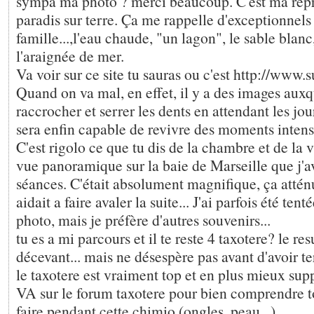
sympa ma photo ? merci beaucoup. C'est ma repr
paradis sur terre. Ça me rappelle d'exceptionne
famille...,l'eau chaude, "un lagon", le sable blanc,
l'araignée de mer.
Va voir sur ce site tu sauras ou c'est http://www
Quand on va mal, en effet, il y a des images auxqu
raccrocher et serrer les dents en attendant les jo
sera enfin capable de revivre des moments intense
C'est rigolo ce que tu dis de la chambre et de la vu
vue panoramique sur la baie de Marseille que j'a
séances. C'était absolument magnifique, ça atténua
aidait a faire avaler la suite... J'ai parfois été ten
photo, mais je préfère d'autres souvenirs...
tu es a mi parcours et il te reste 4 taxotere? le res
décevant... mais ne désespère pas avant d'avoir te
le taxotere est vraiment top et en plus mieux su
VA sur le forum taxotere pour bien comprendre to
faire pendant cette chimio (ongles, peau...)