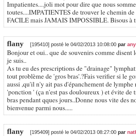
Impatientes....joli mot pour dire que nous somme
toutes....IMPATIENTES de trouver le chemin de la
FACILE mais JAMAIS IMPOSSIBLE. Bisous à to
flany
[195410] posté le 04/02/2013 10:08:00
par
any
Bonjour et oui.. que de souvenirs comme disent 
je suis..
As tu eu des prescriptions de "drainage" lymphat
tout problème de 'gros bras'.?Fais verifier si le g
aussi ,qu'il n'y ait pas d'épanchement de lymphe 
'ponction ' (ça n'est pas douloureux ) et évite de t
bras pendant qques jours..Donne nous vite des no
bienvenue parmi nous.....
flany
[195409] posté le 04/02/2013 08:27:00
par
nat