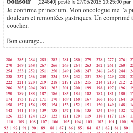
bonsoir
[224840] posté le 27/05/2015 19:25:00
par
Je confirme pr inexium. Mon oncologue me l'a pre
douleurs et remontées gastriques. Un comprimé ts
coucher.
Bon courage...
286
285
284
283
282
281
280
279
278
277
276
2
|
|
|
|
|
|
|
|
|
|
|
270
269
268
267
266
265
264
263
262
261
260
2
|
|
|
|
|
|
|
|
|
|
|
254
253
252
251
250
249
248
247
246
245
244
2
|
|
|
|
|
|
|
|
|
|
|
238
237
236
235
234
233
232
231
230
229
228
2
|
|
|
|
|
|
|
|
|
|
|
222
221
220
219
218
217
216
215
214
213
212
2
|
|
|
|
|
|
|
|
|
|
|
206
205
204
203
202
201
200
199
198
197
196
1
|
|
|
|
|
|
|
|
|
|
|
190
189
188
187
186
185
184
183
182
181
180
1
|
|
|
|
|
|
|
|
|
|
|
174
173
172
171
170
169
168
167
166
165
164
1
|
|
|
|
|
|
|
|
|
|
|
158
157
156
155
154
153
152
151
150
149
148
1
|
|
|
|
|
|
|
|
|
|
|
142
141
140
139
138
137
136
135
134
133
132
1
|
|
|
|
|
|
|
|
|
|
|
126
125
124
123
122
121
120
119
118
117
116
1
|
|
|
|
|
|
|
|
|
|
|
110
109
108
107
106
105
104
103
102
101
100
9
|
|
|
|
|
|
|
|
|
|
|
93
92
91
90
89
88
87
86
85
84
83
82
81
80
|
|
|
|
|
|
|
|
|
|
|
|
|
|