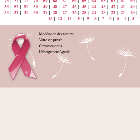
73
72
71
70
69
68
67
66
65
64
63
62
61
60
|
|
|
|
|
|
|
|
|
|
|
|
|
|
53
52
51
50
49
48
47
46
45
44
43
42
41
40
|
|
|
|
|
|
|
|
|
|
|
|
|
|
33
32
31
30
29
28
27
26
25
24
23
22
21
20
|
|
|
|
|
|
|
|
|
|
|
|
|
|
13
12
11
10
9
8
7
6
5
4
3
|
|
|
|
|
|
|
|
|
|
|
Modération des forums
Votre vie privée
Contactez-nous
Hébergement Agarik