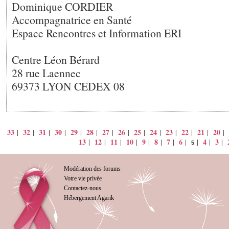
Dominique CORDIER
Accompagnatrice en Santé
Espace Rencontres et Information ERI
Centre Léon Bérard
28 rue Laennec
69373 LYON CEDEX 08
33
32
31
30
29
28
27
26
25
24
23
22
21
20
|
|
|
|
|
|
|
|
|
|
|
|
|
|
13
12
11
10
9
8
7
6
4
3
|
|
|
|
|
|
|
|
|
|
|
5
Modération des forums
Votre vie privée
Contactez-nous
Hébergement Agarik