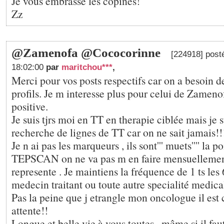
Je vous embrasse les copines!
Zz
@Zamenofa @Cococorinne
[224918] post
18:02:00
par
maritchou***
,
Merci pour vos posts respectifs car on a besoin de
profils. Je m interesse plus pour celui de Zamenofa
positive.
Je suis tjrs moi en TT en therapie ciblée mais je su
recherche de lignes de TT car on ne sait jamais!!
Je n ai pas les marqueurs , ils sont''' muets'''' la po
TEPSCAN on ne va pas m en faire mensuellement
represente . Je maintiens la fréquence de 1 ts le
medecin traitant ou toute autre specialité medica
Pas la peine que j etrangle mon oncologue il est 
attente!!
Longue et belle vie à vous toutes , même si il faut 