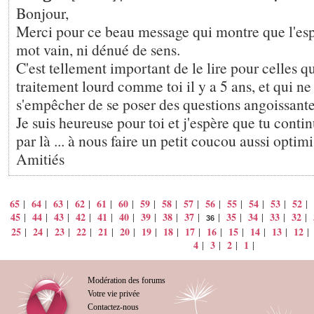
Bonjour,
Merci pour ce beau message qui montre que l'espo
mot vain, ni dénué de sens.
C'est tellement important de le lire pour celles qu
traitement lourd comme toi il y a 5 ans, et qui n
s'empêcher de se poser des questions angoissante
Je suis heureuse pour toi et j'espère que tu conti
par là ... à nous faire un petit coucou aussi optimi
Amitiés
65
64
63
62
61
60
59
58
57
56
55
54
53
52
|
|
|
|
|
|
|
|
|
|
|
|
|
|
45
44
43
42
41
40
39
38
37
35
34
33
32
|
|
|
|
|
|
|
|
|
|
|
|
|
|
36
25
24
23
22
21
20
19
18
17
16
15
14
13
12
|
|
|
|
|
|
|
|
|
|
|
|
|
4
3
2
1
|
|
|
|
Modération des forums
Votre vie privée
Contactez-nous