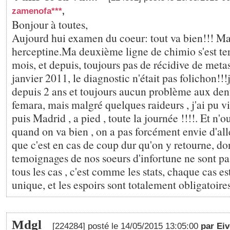
zamenofa***
,
Bonjour à toutes,
Aujourd hui examen du coeur: tout va bien!!! Ma
herceptine.Ma deuxième ligne de chimio s'est ter
mois, et depuis, toujours pas de récidive de metas
janvier 2011, le diagnostic n'était pas folichon!!!
depuis 2 ans et toujours aucun problème aux dents
femara, mais malgré quelques raideurs , j'ai pu v
puis Madrid , a pied , toute la journée !!!!. Et n'o
quand on va bien , on a pas forcément envie d'aller
que c'est en cas de coup dur qu'on y retourne, do
temoignages de nos soeurs d'infortune ne sont pas
tous les cas , c'est comme les stats, chaque cas es
unique, et les espoirs sont totalement obligatoires.
Mdgl
[224284] posté le 14/05/2015 13:05:00
par Eiv