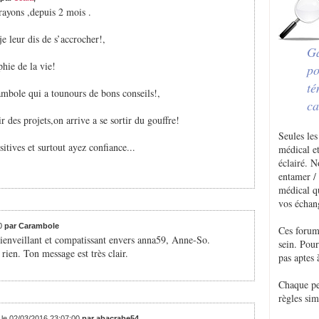
 rayons ,depuis 2 mois .
e leur dis de s’accrocher!,
Ga
phie de la vie!
po
té
mbole qui a tounours de bons conseils!,
ca
 des projets,on arrive a se sortir du gouffre!
Seules les
itives et surtout ayez confiance...
médical et
éclairé. 
entamer / 
médical q
vos échan
00
par Carambole
Ces forum
ienveillant et compatissant envers anna59, Anne-So.
sein. Pou
rien. Ton message est très clair.
pas aptes 
Chaque p
règles sim
 le 02/03/2016 23:07:00
par abacrabe54