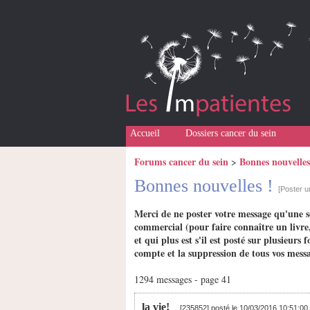
Accueil
Dossiers cancer du sein
Forums cancer du sein
Bonnes nouvelles
>
Bonnes nouvelles !
[Poster 
Merci de ne poster votre message qu'une s
commercial (pour faire connaître un livre,
et qui plus est s'il est posté sur plusieu
compte et la suppression de tous vos messa
1294 messages - page 41
la vie!
[235852] posté le 10/03/2016 10:51:00