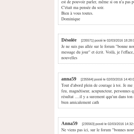
est de pouvoir parler, même si on n'a pas p
C'était ma pensée du soir.
Bien à vous toutes.
Dominique
Désolée
[235571] posté le 02/03/2016 18:28
Je ne suis pas allée sur le forum ''bonne nou
message du jour'' et écrit. Voilà, je l'effac
nouvelles
anna59
[235564] posté le 02/03/2016 14:40:
Tout d'abord plein de courage à toi. Je me 
feu, magnétiseur, acupuncteur, personnes qui
résultat ....il y a surement qqu'un dans to
bien amicalement cath
Anna59
[235563] posté le 02/03/2016 14:32
Ne viens pas ici, sur le forum "bonnes nouv