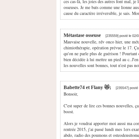
ces cas-là, les joies des autres font mal, je
osseuses. Je me bats comme une lionne aus
cause du caractère irréversible, je sais. Mo
Métastase osseuse
[235559] posté le 02/
Mauvaise nouvelle, rdv onco hier, une métas
chimiothérapie, opération prévue le 17. Ça 
qu'on ne parle plus de guérison ! Pourtant d
bien décidée à lui mettre un pied au c..J'en
les nouvelles sont bonnes, tout n'est pas no
Babette74 et Flany 😻;
[235547] posté
Bonsoir,
C'est super de lire ces bonnes nouvelles, ç
boost.
Alors je voudrai apporter moi aussi ma cont
rentrée 2015, j'ai passé lundi mes 1ers e
abdo, radio des poumons et osteodensitomet