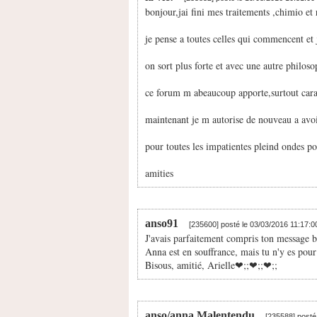
bonjour,jai fini mes traitements ,chimio et
je pense a toutes celles qui commencent et j
on sort plus forte et avec une autre philoso
ce forum m abeaucoup apporte,surtout cara
maintenant je m autorise de nouveau a avoir
pour toutes les impatientes pleind ondes pos
amities
anso91
[235600] posté le 03/03/2016 11:17:
J'avais parfaitement compris ton message b
Anna est en souffrance, mais tu n'y es pour 
Bisous, amitié, Arielle❤;️;❤;️;❤;️;
anso/anna Malentendu
[235588] posté