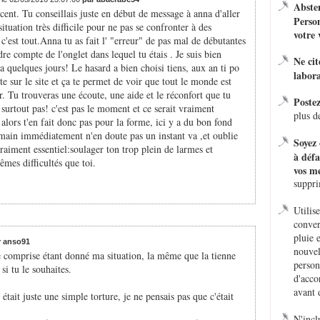
Absten
 cent. Tu conseillais juste en début de message à anna d'aller
Person
ituation très difficile pour ne pas se confronter à des
votre 
c'est tout.Anna tu as fait l' "erreur" de pas mal de débutantes
re compte de l'onglet dans lequel tu étais . Je suis bien
Ne ci
y a quelques jours! Le hasard a bien choisi tiens, aux an ti po
labora
te sur le site et ça te permet de voir que tout le monde est
er. Tu trouveras une écoute, une aide et le réconfort que tu
Poste
 surtout pas! c'est pas le moment et ce serait vraiment
plus d
lors t'en fait donc pas pour la forme, ici y a du bon fond
a main immédiatement n'en doute pas un instant va ,et oublie
Soyez 
raiment essentiel:soulager ton trop plein de larmes et
à défa
mes difficultés que toi.
vos me
suppr
Utilis
conver
pluie 
r anso91
nouvel
e comprise étant donné ma situation, la même que la tienne
person
si tu le souhaites.
d'acco
avant 
 était juste une simple torture, je ne pensais pas que c'était
N'incl