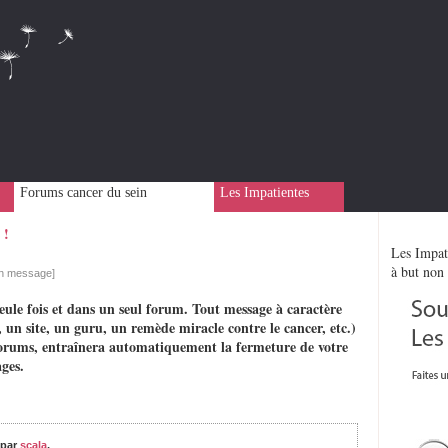
Forums cancer du sein
Les Impatientes
 !
Les Impati
à but non 
un message]
eule fois et dans un seul forum. Tout message à caractère
 un site, un guru, un remède miracle contre le cancer, etc.)
rs forums, entraînera automatiquement la fermeture de votre
ges.
par
scala
,