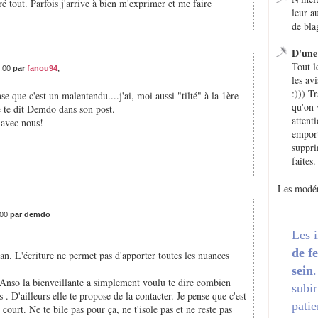
é tout. Parfois j'arrive à bien m'exprimer et me faire
leur a
de bla
D'une 
Tout l
5:00
par
fanou94
,
les avi
:))) T
que c'est un malentendu....j'ai, moi aussi "tilté" à la 1ère
qu'on 
ue te dit Demdo dans son post.
attent
e avec nous!
emport
suppri
faites.
Les modér
:00
par demdo
Les 
de f
n. L'écriture ne permet pas d'apporter toutes les nuances
sein
'Anso la bienveillante a simplement voulu te dire combien
subir
. D'ailleurs elle te propose de la contacter. Je pense que c'est
patie
court. Ne te bile pas pour ça, ne t'isole pas et ne reste pas