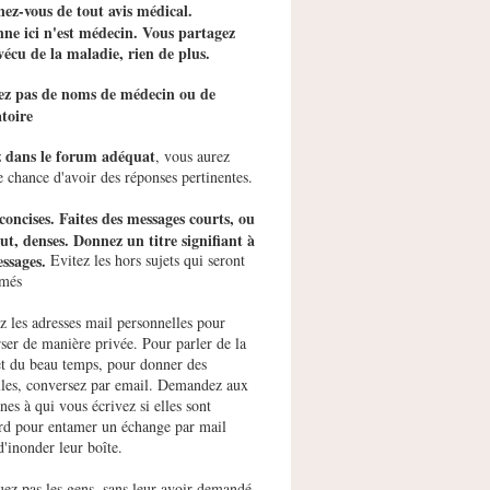
ez-vous de tout avis médical.
ne ici n'est médecin. Vous partagez
vécu de la maladie, rien de plus.
tez pas de noms de médecin ou de
toire
z dans le forum adéquat
, vous aurez
e chance d'avoir des réponses pertinentes.
concises. Faites des messages courts, ou
ut, denses. Donnez un titre signifiant à
ssages.
Evitez les hors sujets qui seront
imés
ez les adresses mail personnelles pour
ser de manière privée. Pour parler de la
et du beau temps, pour donner des
les, conversez par email. Demandez aux
nes à qui vous écrivez si elles sont
rd pour entamer un échange par mail
d'inonder leur boîte.
uez pas les gens, sans leur avoir demandé