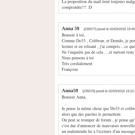
La proposition du mail tient toujours malgr
comprendre!!! :D
Anna 59
[235577] posté le 02/03/2016 19:4
Bonsoir à toi,
Comme Do33 , Colibran, et Demdo, je pense 
lecture et en relisant , j'ai compris....ce q
Ne t'inquiète pas de cela ....et surtout rest
Nous pensons à toi
Très cordialement
Françoise
Anna59
[235576] posté le 02/03/2016 19:22
Bonsoir Anna,
Je pense la même chose que Do33 et colibra
alors que des paroles le permettent.
On peut se tromper de forum , je pense qu
c'est dur d'annoncer de mauvaises nouvelles 
un malentendu lié à l'écriture d'un message 