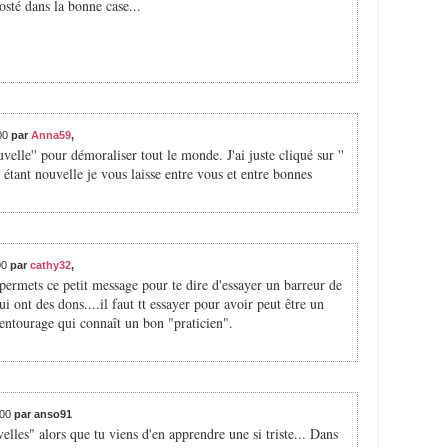
osté dans la bonne case...
:00
par
Anna59
,
velle'' pour démoraliser tout le monde. J'ai juste cliqué sur ''
e, étant nouvelle je vous laisse entre vous et entre bonnes
00
par
cathy32
,
permets ce petit message pour te dire d'essayer un barreur de
 ont des dons....il faut tt essayer pour avoir peut être un
n entourage qui connaît un bon "praticien".
:00
par anso91
elles" alors que tu viens d'en apprendre une si triste... Dans