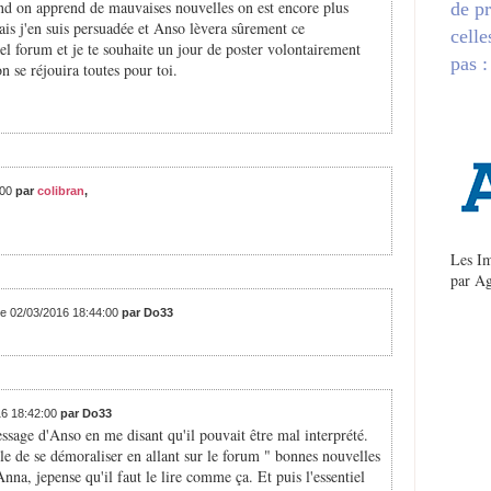
and on apprend de mauvaises nouvelles on est encore plus
de pr
ais j'en suis persuadée et Anso lèvera sûrement ce
celle
el forum et je te souhaite un jour de poster volontairement
pas :
n se réjouira toutes pour toi.
:00
par
colibran
,
Les Im
par
Ag
le 02/03/2016 18:44:00
par Do33
16 18:42:00
par Do33
essage d'Anso en me disant qu'il pouvait être mal interprété.
ile de se démoraliser en allant sur le forum " bonnes nouvelles
Anna, jepense qu'il faut le lire comme ça. Et puis l'essentiel