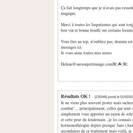
Ça fait longtemps que je n'avais pas ressenti
magique.
Merci à toutes les Impatientes qui sont to
bon vin et bonne bouffe sur certains forums
Vous êtes au top, n'oubliez pas, demain est
messages ici.
Je vous aime toutes mes sœurs
Helene@sursonpetitnuage.com🌺;☘;🌺;
Résultats OK !
[235546] posté le 01/03/2
Je ne viens plus souvent poster mais sachez
combat"... principalement, celles qui sont 
simplement vous apporter un rayon de soleil
et cette peur du lendemain...je les connais
hormonothérapie depuis presque 3ans (Anast
secondaires de ce traitement mais voilà, je 