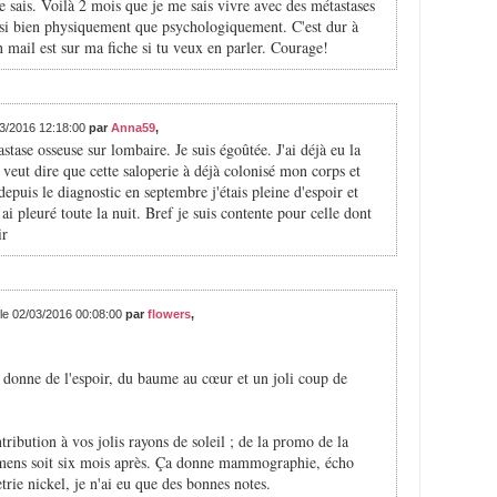
 le sais. Voilà 2 mois que je me sais vivre avec des métastases
si bien physiquement que psychologiquement. C'est dur à
n mail est sur ma fiche si tu veux en parler. Courage!
03/2016 12:18:00
par
Anna59
,
tase osseuse sur lombaire. Je suis égoûtée. J'ai déjà eu la
veut dire que cette saloperie à déjà colonisé mon corps et
epuis le diagnostic en septembre j'étais pleine d'espoir et
 ai pleuré toute la nuit. Bref je suis contente pour celle dont
ir
 le 02/03/2016 00:08:00
par
flowers
,
a donne de l'espoir, du baume au cœur et un joli coup de
ribution à vos jolis rayons de soleil ; de la promo de la
xamens soit six mois après. Ça donne mammographie, écho
rie nickel, je n'ai eu que des bonnes notes.