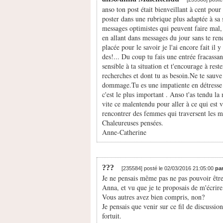
anso ton post était bienveillant à cent pour
poster dans une rubrique plus adaptée à sa s
messages optimistes qui peuvent faire mal, 
en allant dans messages du jour sans te rend
placée pour le savoir je l'ai encore fait il 
des!... Du coup tu fais une entrée fracassan
sensible à ta situation et t'encourage à rest
recherches et dont tu as besoin.Ne te sauve
dommage.Tu es une impatiente en détresse a
c'est le plus important . Anso t'as tendu l
vite ce malentendu pour aller à ce qui est v
rencontrer des femmes qui traversent les mê
Chaleureuses pensées.
Anne-Catherine
???
[235584] posté le 02/03/2016 21:05:00
pa
Je ne pensais même pas ne pas pouvoir êtr
Anna, et vu que je te proposais de m'écrire 
Vous autres avez bien compris, non?
Je pensais que venir sur ce fil de discussion
fortuit.