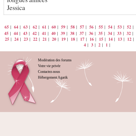
Jessica
65
64
63
62
61
60
59
58
57
56
55
54
53
52
|
|
|
|
|
|
|
|
|
|
|
|
|
45
44
43
42
41
40
39
38
37
36
35
34
33
32
|
|
|
|
|
|
|
|
|
|
|
|
|
|
25
24
23
22
21
20
19
18
17
16
15
14
13
12
|
|
|
|
|
|
|
|
|
|
|
|
|
4
3
2
1
|
|
|
|
Modération des forums
Votre vie privée
Contactez-nous
Hébergement Agarik