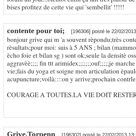
bises profitez de cette vie qui 'sembellit' !!!!!
contente pour toi;
[196306] posté le 22/02/201
bonjour grive qui m 'a souvent rèpondu;très cont
rèsultats;pour moi: suis à 5 ANS ; bilan (mamm
ècho foie et bilan sg ) sont ok;seule la densitè os
aggravèè;;;; fin ttt arimidex;;;;;;;ouf;;;;;je marche 
vie;fais du yoga et soigne mon articulation èpaul
acupuncture;voilà::::on y arrive;prochain contrl
COURAGE A TOUTES.LA VIE DOIT RESTER
Grive,Torpenn
[196302] posté le 22/02/2013 13