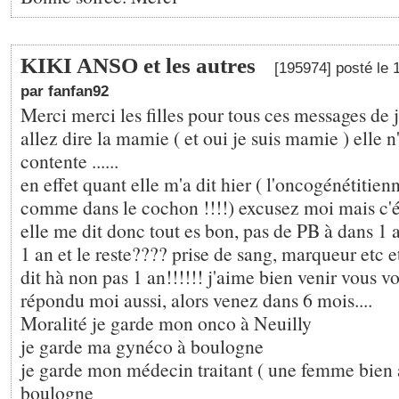
KIKI ANSO et les autres
[195974] posté le 
par fanfan92
Merci merci les filles pour tous ces messages de 
allez dire la mamie ( et oui je suis mamie ) elle n
contente ......
en effet quant elle m'a dit hier ( l'oncogénétitien
comme dans le cochon !!!!) excusez moi mais c'ét
elle me dit donc tout es bon, pas de PB à dans 1 an 
1 an et le reste???? prise de sang, marqueur etc etc 
dit hà non pas 1 an!!!!!! j'aime bien venir vous vo
répondu moi aussi, alors venez dans 6 mois....
Moralité je garde mon onco à Neuilly
je garde ma gynéco à boulogne
je garde mon médecin traitant ( une femme bien au
boulogne