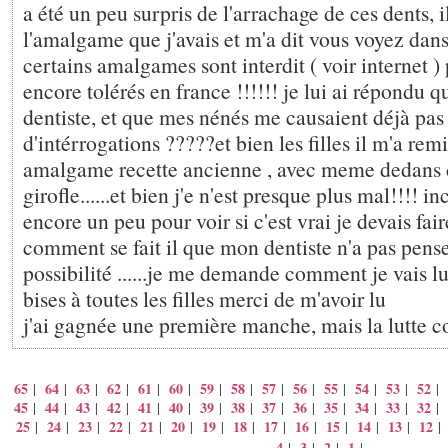
a été un peu surpris de l'arrachage de ces dents, i
l'amalgame que j'avais et m'a dit vous voyez dans
certains amalgames sont interdit ( voir internet )
encore tolérés en france !!!!!! je lui ai répondu qu
dentiste, et que mes nénés me causaient déjà pas
d'intérrogations ?????et bien les filles il m'a rem
amalgame recette ancienne , avec meme dedans 
girofle......et bien j'e n'est presque plus mal!!!! in
encore un peu pour voir si c'est vrai je devais fair
comment se fait il que mon dentiste n'a pas pense
possibilité ......je me demande comment je vais l
bises à toutes les filles merci de m'avoir lu
j'ai gagnée une première manche, mais la lutte cont
65
64
63
62
61
60
59
58
57
56
55
54
53
52
|
|
|
|
|
|
|
|
|
|
|
|
|
|
45
44
43
42
41
40
39
38
37
36
35
34
33
32
|
|
|
|
|
|
|
|
|
|
|
|
|
|
25
24
23
22
21
20
19
18
17
16
15
14
13
12
|
|
|
|
|
|
|
|
|
|
|
|
|
4
3
2
1
|
|
|
|