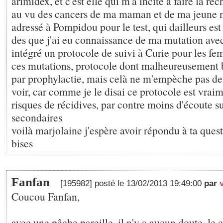
arimidex, et c'est elle qui m'a incité à faire la r
au vu des cancers de ma maman et de ma jeune n
adressé à Pompidou pour le test, qui dailleurs est f
des que j'ai eu connaissance de ma mutation avec
intégré un protocole de suivi à Curie pour les f
ces mutations, protocole dont malheureusement b
par prophylactie, mais celà ne m'empèche pas de 
voir, car comme je le disai ce protocole est vraim
risques de récidives, par contre moins d'écoute sur
secondaires
voilà marjolaine j'espère avoir répondu à ta ques
bises
Fanfan
[195982] posté le 13/02/2013 19:49:00
par
Coucou Fanfan,
avec une pêche pareille, il n'y a aucun doute, le c