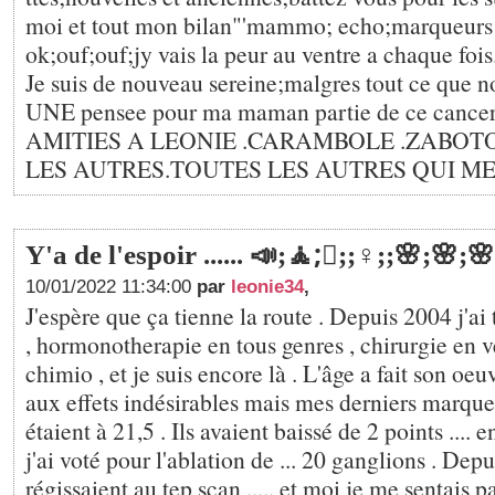
moi et tout mon bilan"'mammo; echo;marqueurs
ok;ouf;ouf;jy vais la peur au ventre a chaque fois
Je suis de nouveau sereine;malgres tout ce que n
UNE pensee pour ma maman partie de ce cancer
AMITIES A LEONIE .CARAMBOLE .ZABOT
LES AUTRES.TOUTES LES AUTRES QUI ME
Y'a de l'espoir ...... 📣;🧘;🏼;‍;♀;️;🌸;🌸;🌸
10/01/2022 11:34:00
par
leonie34
,
J'espère que ça tienne la route . Depuis 2004 j'ai 
, hormonotherapie en tous genres , chirurgie en ve
chimio , et je suis encore là . L'âge a fait son oeuv
aux effets indésirables mais mes derniers marqu
étaient à 21,5 . Ils avaient baissé de 2 points ....
j'ai voté pour l'ablation de ... 20 ganglions . Depui
régissaient au tep scan ..... et moi je me sentais pa