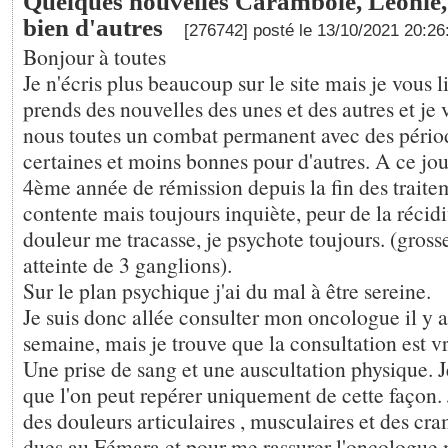
Quelques nouvelles Carambole, Leonie, 
bien d'autres
[276742] posté le 13/10/2021 20:2
Bonjour à toutes
Je n'écris plus beaucoup sur le site mais je vous li
prends des nouvelles des unes et des autres et je 
nous toutes un combat permanent avec des périod
certaines et moins bonnes pour d'autres. A ce jou
4ème année de rémission depuis la fin des traitem
contente mais toujours inquiète, peur de la récid
douleur me tracasse, je psychote toujours. (gross
atteinte de 3 ganglions).
Sur le plan psychique j'ai du mal à être sereine.
Je suis donc allée consulter mon oncologue il y a
semaine, mais je trouve que la consultation est v
Une prise de sang et une auscultation physique.
que l'on peut repérer uniquement de cette façon
des douleurs articulaires , musculaires et des cr
dues au Fémara et pour me rassurer l'oncologue m