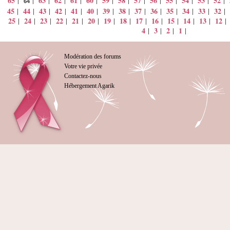
65
63
62
61
60
59
58
57
56
55
54
53
52
|
|
|
|
|
|
|
|
|
|
|
|
|
|
64
45
44
43
42
41
40
39
38
37
36
35
34
33
32
|
|
|
|
|
|
|
|
|
|
|
|
|
|
25
24
23
22
21
20
19
18
17
16
15
14
13
12
|
|
|
|
|
|
|
|
|
|
|
|
|
4
3
2
1
|
|
|
|
Modération des forums
Votre vie privée
Contactez-nous
Hébergement Agarik