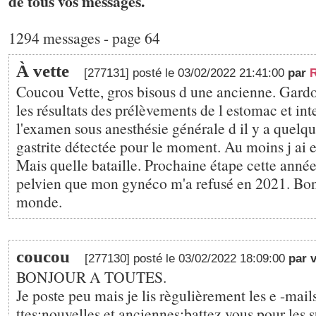
de tous vos messages.
1294 messages - page 64
À vette
[277131] posté le 03/02/2022 21:41:00
par
Coucou Vette, gros bisous d une ancienne. Gardon
les résultats des prélèvements de l estomac et inte
l'examen sous anesthésie générale d il y a quelqu
gastrite détectée pour le moment. Au moins j ai
Mais quelle bataille. Prochaine étape cette anné
pelvien que mon gynéco m'a refusé en 2021. Bon 
monde.
coucou
[277130] posté le 03/02/2022 18:09:00
par v
BONJOUR A TOUTES.
Je poste peu mais je lis règulièrement les e -mail
ttes;nouvelles et anciennes;battez vous pour les su