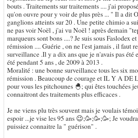
bouts . Traitements sur traitements .... j'ai propo
qu'on ouvre pour y voir de plus près ... " Il a dit O
ganglions atteints sur 20 . Une petite chimio a sui
ne pas voir Noël , j'ai vu Noël ! après demain "te
marqueurs sont bons ....? Je suis sous Faslodex et 
rémission .... Guérie , on ne l'est jamais , il faut r
surveillance .Il y a dix ans que je n'avais pas été e
été pendant 5 ans , de 2009 à 2013 .
Moralité : une bonne surveillance tous les six 
rémission . Beaucoup de courage et IL Y A DE 
pour vous les pitchounes 🐣; qui êtes touchées j
connaitront des traitements plus efficaces .
Je ne viens plu très souvent mais je voulais tém
espoir ...je vise les 95 ans 😉;🥳;🥳;🥳; Je voudr
puissiez connaitre la " guérison" .