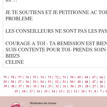
JE TE SOUTIENS ET JE PETITIONNE AC TOI
PROBLEME
LES CONSEILLEURS NE SONT PAS LES PA
COURAGE A TOI - TA REMISSION EST BIE
SUIS CONTENTE POUR TOI- PRENDS SOIN
BIIIZS
CELINE
79
78
77
76
75
74
73
72
71
70
69
68
67
66
|
|
|
|
|
|
|
|
|
|
|
|
|
|
59
58
57
56
55
54
53
52
51
50
49
48
47
46
|
|
|
|
|
|
|
|
|
|
|
|
|
|
39
38
37
36
35
34
33
32
31
30
29
28
27
26
|
|
|
|
|
|
|
|
|
|
|
|
|
19
18
17
16
15
14
13
12
11
10
9
8
7
|
|
|
|
|
|
|
|
|
|
|
|
|
Modération des forums