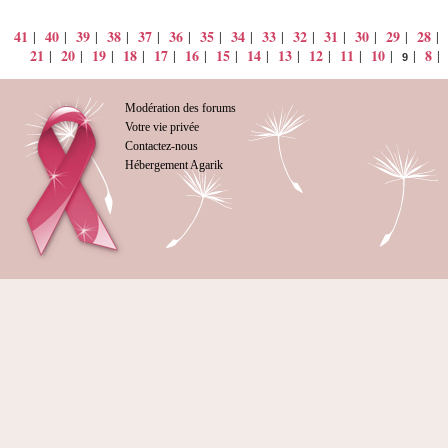
41
40
39
38
37
36
35
34
33
32
31
30
29
28
|
|
|
|
|
|
|
|
|
|
|
|
|
|
21
20
19
18
17
16
15
14
13
12
11
10
8
|
|
|
|
|
|
|
|
|
|
|
|
|
9
Modération des forums
Votre vie privée
Contactez-nous
Hébergement Agarik