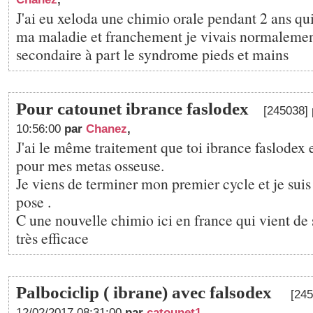
J'ai eu xeloda une chimio orale pendant 2 ans qui 
ma maladie et franchement je vivais normalemen
secondaire à part le syndrome pieds et mains
Pour catounet ibrance faslodex
[245038] 
10:56:00
par
Chanez
,
J'ai le même traitement que toi ibrance faslodex e
pour mes metas osseuse.
Je viens de terminer mon premier cycle et je sui
pose .
C une nouvelle chimio ici en france qui vient de s
très efficace
Palbociclip ( ibrane) avec falsodex
[245
12/02/2017 08:31:00
par
catounet1
,