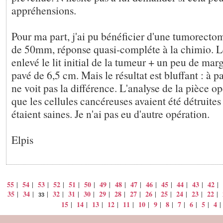
appréhensions.
Pour ma part, j'ai pu bénéficier d'une tumorectom
de 50mm, réponse quasi-compléte à la chimio. L
enlevé le lit initial de la tumeur + un peu de mar
pavé de 6,5 cm. Mais le résultat est bluffant : à p
ne voit pas la différence. L'analyse de la pièce o
que les cellules cancéreuses avaient été détruites
étaient saines. Je n'ai pas eu d'autre opération.
Elpis
55
54
53
52
51
50
49
48
47
46
45
44
43
42
|
|
|
|
|
|
|
|
|
|
|
|
|
|
35
34
32
31
30
29
28
27
26
25
24
23
22
|
|
|
|
|
|
|
|
|
|
|
|
|
|
33
15
14
13
12
11
10
9
8
7
6
5
4
|
|
|
|
|
|
|
|
|
|
|