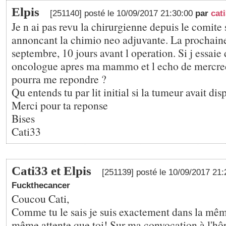
Elpis
[251140] posté le 10/09/2017 21:30:00
par
cat
Je n ai pas revu la chirurgienne depuis le comite
annoncant la chimio neo adjuvante. La prochaine 
septembre, 10 jours avant l operation. Si j essaie
oncologue apres ma mammo et l echo de mercredi 
pourra me repondre ?
Qu entends tu par lit initial si la tumeur avait di
Merci pour ta reponse
Bises
Cati33
Cati33 et Elpis
[251139] posté le 10/09/2017 21
Fuckthecancer
Coucou Cati,
Comme tu le sais je suis exactement dans la même
même attente que toi! Sur ma convocation à l'hôpi