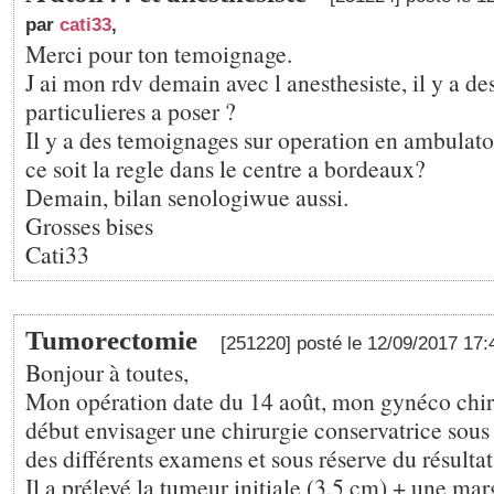
par
cati33
,
Merci pour ton temoignage.
J ai mon rdv demain avec l anesthesiste, il y a de
particulieres a poser ?
Il y a des temoignages sur operation en ambulato
ce soit la regle dans le centre a bordeaux?
Demain, bilan senologiwue aussi.
Grosses bises
Cati33
Tumorectomie
[251220] posté le 12/09/2017 17
Bonjour à toutes,
Mon opération date du 14 août, mon gynéco chiru
début envisager une chirurgie conservatrice sous 
des différents examens et sous réserve du résulta
Il a prélevé la tumeur initiale (3.5 cm) + une mar