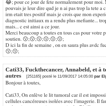
😂; pour ce jour de fete normalement pour moi
pouvais je leur dire qud je n ai pas trop la tete a 
irm etait tres positif mais je crois que mon exper
diagnostic initiaux m a rendu plus mefiante... trop
mais... c est ainsi a ce jour.
Merci beaucoup a toutes en tous cas pour votre p
soutien. 😗;😗;😗;😗;😗;😗;
D ici la fin de semaine , on en saura plus avdc f
😗;😗;
Cati33, Fuckthecancer, Annabeld, et à to
autres
[251165] posté le 11/09/2017 14:05:00
par El
Bonjour à toutes,
Cati33, On enlève le lit tumoral car il est impossi
cellules cancéreuses isolées avec l'imagerie. Il fa