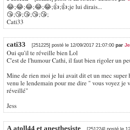
😂;😂;😂;😂;😂;👍;👍;je lui dirais...
😘;😘;😘;😘;😘;
Cati33
cati33
[251225] posté le 12/09/2017 21:07:00
par
Je
Oui qu'il te réveille bien Lol
C'est de l'humour Cathi, il faut bien rigoler un peu
Mine de rien moi je lui avait dit et un mec super 
venu le lendemain pour me dire " vous voyez je v
réveillé"
Jess
A atoll44 et anesthesiste
[251224] posté le 1