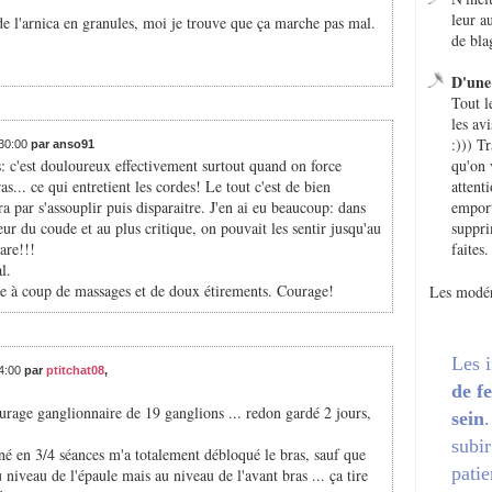
leur a
 de l'arnica en granules, moi je trouve que ça marche pas mal.
de bla
D'une 
Tout l
les avi
:))) T
:30:00
par anso91
es: c'est douloureux effectivement surtout quand on force
qu'on 
as... ce qui entretient les cordes! Le tout c'est de bien
attent
ra par s'assouplir puis disparaitre. J'en ai eu beaucoup: dans
emport
rieur du coude et au plus critique, on pouvait les sentir jusqu'au
suppri
are!!!
faites.
l.
nne à coup de massages et de doux étirements. Courage!
Les modér
Les 
44:00
par
ptitchat08
,
de f
urage ganglionnaire de 19 ganglions ... redon gardé 2 jours,
sein
subir
né en 3/4 séances m'a totalement débloqué le bras, sauf que
patie
 niveau de l'épaule mais au niveau de l'avant bras ... ça tire