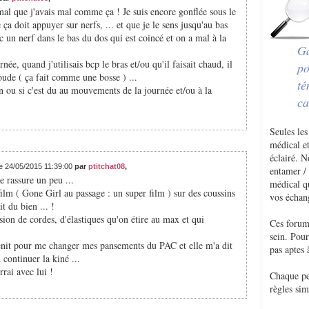
mal que j'avais mal comme ça ! Je suis encore gonflée sous le
e ça doit appuyer sur nerfs, ... et que je le sens jusqu'au bas
 un nerf dans le bas du dos qui est coincé et on a mal à la
Ga
e, quand j'utilisais bcp le bras et/ou qu'il faisait chaud, il
po
oude ( ça fait comme une bosse ) ...
té
tin ou si c'est du au mouvements de la journée et/ou à la
ca
Seules les
médical et
éclairé. 
le 24/05/2015 11:39:00
par
ptitchat08
,
entamer / 
e rassure un peu ...
médical q
film ( Gone Girl au passage : un super film ) sur des coussins
vos échan
t du bien ... !
ion de cordes, d'élastiques qu'on étire au max et qui
Ces forum
sein. Pou
 venit pour me changer mes pansements du PAC et elle m'a dit
pas aptes 
 continuer la kiné ...
rai avec lui !
Chaque p
règles sim