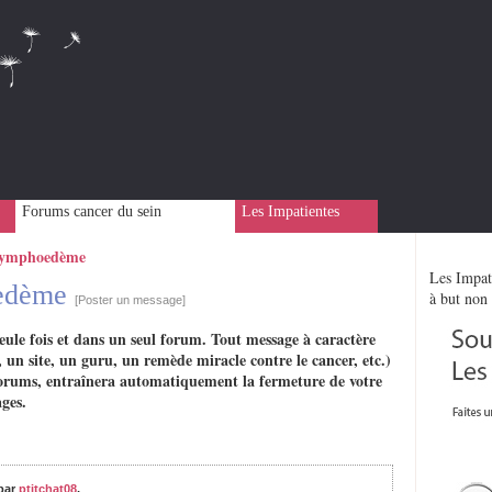
Forums cancer du sein
Les Impatientes
Lymphoedème
Les Impati
oedème
à but non 
[Poster un message]
eule fois et dans un seul forum. Tout message à caractère
 un site, un guru, un remède miracle contre le cancer, etc.)
rs forums, entraînera automatiquement la fermeture de votre
ges.
par
ptitchat08
,