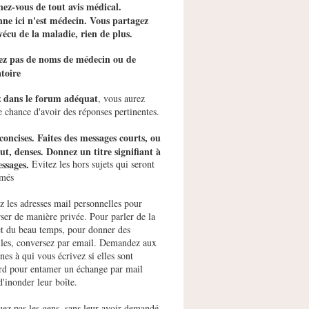
ez-vous de tout avis médical.
ne ici n'est médecin. Vous partagez
vécu de la maladie, rien de plus.
tez pas de noms de médecin ou de
toire
z dans le forum adéquat
, vous aurez
e chance d'avoir des réponses pertinentes.
concises. Faites des messages courts, ou
ut, denses. Donnez un titre signifiant à
ssages.
Evitez les hors sujets qui seront
imés
ez les adresses mail personnelles pour
ser de manière privée. Pour parler de la
et du beau temps, pour donner des
les, conversez par email. Demandez aux
nes à qui vous écrivez si elles sont
rd pour entamer un échange par mail
d'inonder leur boîte.
uez pas les gens, sans leur avoir demandé