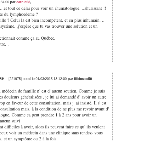
3:34:00
par
cathie68
,
....et tout ce délai pour voir un rhumatologue. ..ahurissant !!
iste du lymphoedeme ?
le ? Celui là est bien incompétent, et en plus inhumain. ..
ystème. .j'espère que tu vas trouver une solution et un
onctionnait comme ça au Québec.
tre. .
se
[221975] posté le 01/03/2015 13:12:00
par lilidouce50
 médecin de famille n' est d' aucun soutien. Comme je suis
es douleurs généralisées , je lui ai demandé d' avoir un autre
p en faveur de cette consultation, mais j' ai insisté. Il s' est
consultation mais, à la condition de ne plus me revoir avant d'
logue. Comme ca peut prendre 1 à 2 ans pour avoir un
aucun suivi .
 difficiles à avoir, alors ils peuvent faire ce qu' ils veulent
e peux voir un médecin dans une clinique sans rendez- vous
ts, et un symptôme ou 2 à la fois.