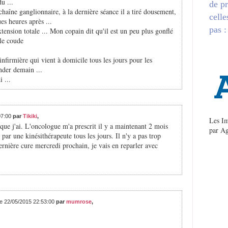
u ...
de pr
chaîne ganglionnaire, à la dernière séance il a tiré dousement,
celle
es heures après ...
pas :
tension totale ... Mon copain dit qu'il est un peu plus gonflé
 le coude
infirmière qui vient à domicile tous les jours pour les
nder demain ...
 ...
07:00
par
Tikiki
,
Les Im
 que j'ai. L'oncologue m'a prescrit il y a maintenant 2 mois
par
Ag
 par une kinésithérapeute tous les jours. Il n'y a pas trop
dernière cure mercredi prochain, je vais en reparler avec
le 22/05/2015 22:53:00
par
mumrose
,