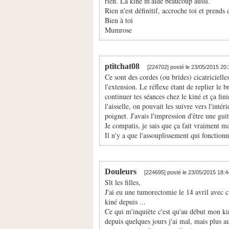
rien. La kiné m'aide beaucoup aussi.
Rien n'est définitif, accroche toi et prends
Bien à toi
Mumrose
ptitchat08
[224702] posté le 23/05/2015 20
Ce sont des cordes (ou brides) cicatriciell
l'extension. Le réflexe étant de replier le br
continuer tes séances chez le kiné et ça fini
l'aisselle, on pouvait les suivre vers l'inté
poignet. J'avais l'impression d'être une guit
Je compatis, je sais que ça fait vraiment ma
Il n'y a que l'assouplissement qui fonctio
Douleurs
[224695] posté le 23/05/2015 18:
Slt les filles,
J'ai eu une tumorectomie le 14 avril avec c
kiné depuis ...
Ce qui m'inquiète c'est qu'au début mon ki
depuis quelques jours j'ai mal, mais plus au