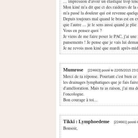
... impression d'avoir un élastique trop tend
Mon kiné m'a dit que ct des raideurs de la 
m'a passé la douleur qui est revenue quelqu
Depuis toujours mal quand le bras est en ex
que l'autre ... je le sens aussi quand je plie
Vous en pensez quoi ?
Je viens de me faire poser le PAC, j'ai une 
pansements ! Je pense que je vais lui dema
Je ne revois mon kiné que mardi après-midi
Mumrose
[224663] posté le 22/05/2015 23:
Merci de ta réponse. Pourtant c'est bien ce
les drainages lymphatiques que je fais faire
d'amélioration. Mais tu as raison, j'ai ma 
l'oncologue.
Bon courage à toi...
Tikki : Lymphoedeme
[224661] posté 
Bonsoir,