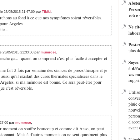
Absten
Person
 le 23/05/2015 21:47:00
par
Tikiki
,
votre 
rchons au fond à ce que nos symptômes soient réversibles.
 pour Argeles.
Ne ci
ite...
labora
Poste
plus d
le 23/05/2015 21:33:00
par
mumrose
,
lenche ça.... quand on comprend c'est plus facile à accepter et
Soyez 
à défa
e fait 2 fois par semaine des séances de pressothérapie et je
vos me
aussi qu'il existait des cures thermales spécialisées dans le
suppr
rgeles, si ma mémoire est bonne. Ce sera peut-être pour
ue c'est réversible.
Utilis
conver
pluie 
nouvel
person
d'acco
:27:00
par
mumrose
,
avant 
 Par moment on souffre beaucoup et comme dit Anso, on peut
essionnant. Mais à d'autres moments on ne sent quasiment plus
N'incl