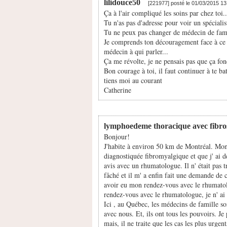
lilidouce50
[221977] posté le 01/03/2015 1
Ça à l'air compliqué les soins par chez toi.
Tu n'as pas d'adresse pour voir un spécial
Tu ne peux pas changer de médecin de famil
Je comprends ton découragement face à ce s
médecin à qui parler...
Ça me révolte, je ne pensais pas que ça f
Bon courage à toi, il faut continuer à te bat
tiens moi au courant
Catherine
lymphoedeme thoracique avec fibro
Bonjour!
J'habite à environ 50 km de Montréal. Mon
diagnostiquée fibromyalgique et que j' ai d
avis avec un rhumatologue. Il n' était pas tro
fâché et il m' a enfin fait une demande de 
avoir eu mon rendez-vous avec le rhumato
rendez-vous avec le rhumatologue, je n' ai 
Ici , au Québec, les médecins de famille sont
avec nous. Et, ils ont tous les pouvoirs. J
mais, il ne traite que les cas les plus urgen