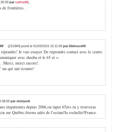
6:35:00
par
cathie68
,
s de frontières. .
se
[221984] posté le 01/03/2015 15:11:00
par lilidouce50
épondre! Je vais essayer De reprendre contact avec le centre
muniquer avec sheeba et le 65 et +.
. .Merci, merci encore!.
' un qui sait écouter!
14:38:00
par miniyork
 aux impatientes depuis 2006,ou taper 65et+,tu y trouveras
in sur Québec,bisous salés de l'océan//la rochelle//France.