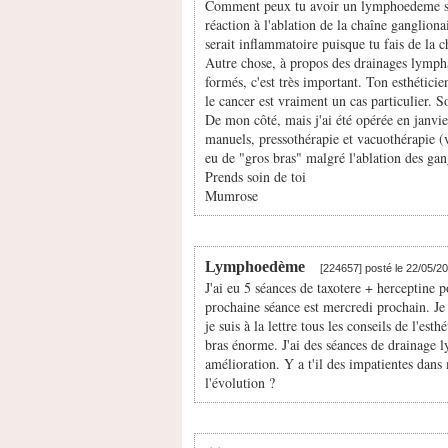
Comment peux tu avoir un lymphoedeme si t
réaction à l'ablation de la chaîne gangliona
serait inflammatoire puisque tu fais de la
Autre chose, à propos des drainages lymphat
formés, c'est très important. Ton esthétici
le cancer est vraiment un cas particulier. S
De mon côté, mais j'ai été opérée en janvie
manuels, pressothérapie et vacuothérapie (ve
eu de "gros bras" malgré l'ablation des gan
Prends soin de toi
Mumrose
Lymphoedème
[224657] posté le 22/05/2
J'ai eu 5 séances de taxotere + herceptine 
prochaine séance est mercredi prochain. J
je suis à la lettre tous les conseils de l'est
bras énorme. J'ai des séances de drainage l
amélioration. Y a t'il des impatientes dan
l'évolution ?