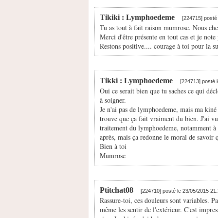
Tikiki : Lymphoedeme
[224715] posté
Tu as tout à fait raison mumrose. Nous che
Merci d'être présente en tout cas et je note
Restons positive.... courage à toi pour la su
Tikki : Lymphoedeme
[224713] posté 
Oui ce serait bien que tu saches ce qui déc
à soigner.
Je n'ai pas de lymphoedeme, mais ma kiné m
trouve que ça fait vraiment du bien. J'ai vu 
traitement du lymphoedeme, notamment à A
après, mais ça redonne le moral de savoir q
Bien à toi
Mumrose
Ptitchat08
[224710] posté le 23/05/2015 21
Rassure-toi, ces douleurs sont variables.
même les sentir de l'extérieur. C'est impr