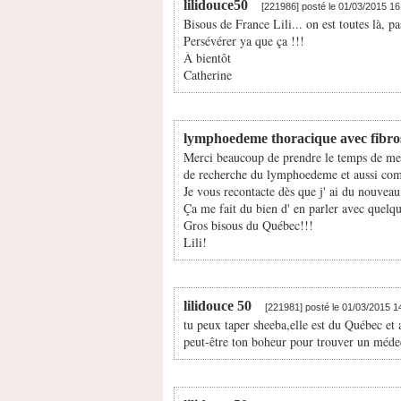
lilidouce50
[221986] posté le 01/03/2015 1
Bisous de France Lili... on est toutes là, pa
Persévérer ya que ça !!!
À bientôt
Catherine
lymphoedeme thoracique avec fibro
Merci beaucoup de prendre le temps de me r
de recherche du lymphoedeme et aussi com
Je vous recontacte dès que j' ai du nouveau
Ça me fait du bien d' en parler avec quelqu
Gros bisous du Québec!!!
Lili!
lilidouce 50
[221981] posté le 01/03/2015 
tu peux taper sheeba,elle est du Québec et
peut-être ton boheur pour trouver un médec