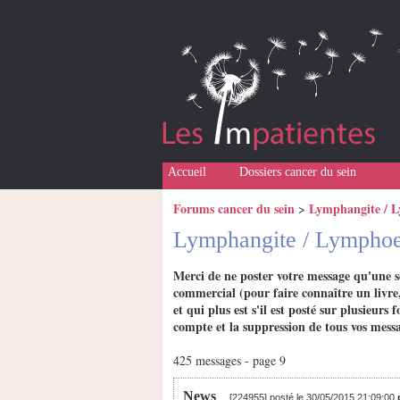
Accueil
Dossiers cancer du sein
Forums cancer du sein
Lymphangite / 
>
Lymphangite / Lymph
Merci de ne poster votre message qu'une s
commercial (pour faire connaître un livre,
et qui plus est s'il est posté sur plusieu
compte et la suppression de tous vos messa
425 messages - page 9
News
[224955] posté le 30/05/2015 21:09:00