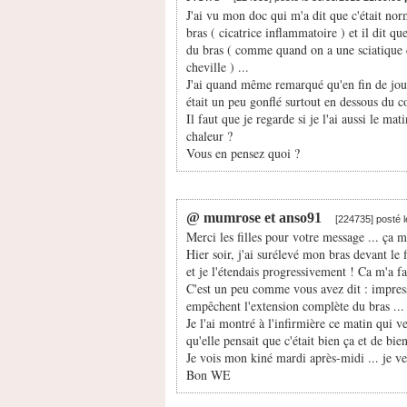
J'ai vu mon doc qui m'a dit que c'était nor
bras ( cicatrice inflammatoire ) et il dit qu
du bras ( comme quand on a une sciatique c
cheville ) ...
J'ai quand même remarqué qu'en fin de journé
était un peu gonflé surtout en dessous du c
Il faut que je regarde si je l'ai aussi le ma
chaleur ?
Vous en pensez quoi ?
@ mumrose et anso91
[224735] posté 
Merci les filles pour votre message ... ça m
Hier soir, j'ai surélevé mon bras devant le 
et je l'étendais progressivement ! Ca m'a fai
C'est un peu comme vous avez dit : impress
empêchent l'extension complète du bras ...
Je l'ai montré à l'infirmière ce matin qui
qu'elle pensait que c'était bien ça et de bien
Je vois mon kiné mardi après-midi ... je ver
Bon WE