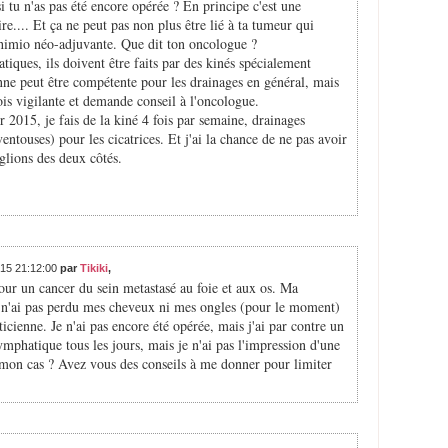
u n'as pas été encore opérée ? En principe c'est une
ire.... Et ça ne peut pas non plus être lié à ta tumeur qui
 chimio néo-adjuvante. Que dit ton oncologue ?
iques, ils doivent être faits par des kinés spécialement
enne peut être compétente pour les drainages en général, mais
ois vigilante et demande conseil à l'oncologue.
r 2015, je fais de la kiné 4 fois par semaine, drainages
ntouses) pour les cicatrices. Et j'ai la chance de ne pas avoir
glions des deux côtés.
015 21:12:00
par
Tikiki
,
pour un cancer du sein metastasé au foie et aux os. Ma
e n'ai pas perdu mes cheveux ni mes ongles (pour le moment)
héticienne. Je n'ai pas encore été opérée, mais j'ai par contre un
ymphatique tous les jours, mais je n'ai pas l'impression d'une
s mon cas ? Avez vous des conseils à me donner pour limiter