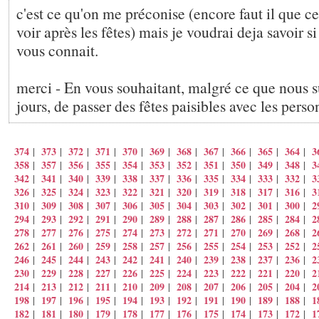
c'est ce qu'on me préconise (encore faut il que ce 
voir après les fêtes) mais je voudrai deja savoir 
vous connait.
merci - En vous souhaitant, malgré ce que nous s
jours, de passer des fêtes paisibles avec les pers
374
373
372
371
370
369
368
367
366
365
364
3
|
|
|
|
|
|
|
|
|
|
|
358
357
356
355
354
353
352
351
350
349
348
3
|
|
|
|
|
|
|
|
|
|
|
342
341
340
339
338
337
336
335
334
333
332
3
|
|
|
|
|
|
|
|
|
|
|
326
325
324
323
322
321
320
319
318
317
316
3
|
|
|
|
|
|
|
|
|
|
|
310
309
308
307
306
305
304
303
302
301
300
2
|
|
|
|
|
|
|
|
|
|
|
294
293
292
291
290
289
288
287
286
285
284
2
|
|
|
|
|
|
|
|
|
|
|
278
277
276
275
274
273
272
271
270
269
268
2
|
|
|
|
|
|
|
|
|
|
|
262
261
260
259
258
257
256
255
254
253
252
2
|
|
|
|
|
|
|
|
|
|
|
246
245
244
243
242
241
240
239
238
237
236
2
|
|
|
|
|
|
|
|
|
|
|
230
229
228
227
226
225
224
223
222
221
220
2
|
|
|
|
|
|
|
|
|
|
|
214
213
212
211
210
209
208
207
206
205
204
2
|
|
|
|
|
|
|
|
|
|
|
198
197
196
195
194
193
192
191
190
189
188
1
|
|
|
|
|
|
|
|
|
|
|
182
181
180
179
178
177
176
175
174
173
172
1
|
|
|
|
|
|
|
|
|
|
|