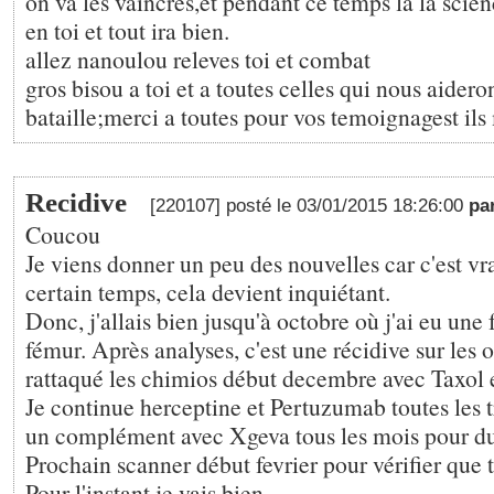
on va les vaincres,et pendant ce temps la la scien
en toi et tout ira bien.
allez nanoulou releves toi et combat
gros bisou a toi et a toutes celles qui nous aidero
bataille;merci a toutes pour vos temoignagest ils 
Recidive
[220107] posté le 03/01/2015 18:26:00
pa
Coucou
Je viens donner un peu des nouvelles car c'est vr
certain temps, cela devient inquiétant.
Donc, j'allais bien jusqu'à octobre où j'ai eu une 
fémur. Après analyses, c'est une récidive sur les o
rattaqué les chimios début decembre avec Taxol
Je continue herceptine et Pertuzumab toutes les t
un complément avec Xgeva tous les mois pour dur
Prochain scanner début fevrier pour vérifier que 
Pour l'instant je vais bien.