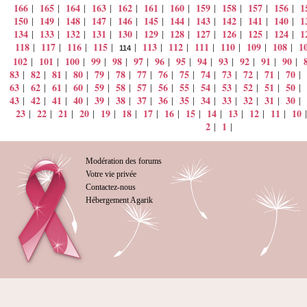
166
165
164
163
162
161
160
159
158
157
156
1
|
|
|
|
|
|
|
|
|
|
|
150
149
148
147
146
145
144
143
142
141
140
1
|
|
|
|
|
|
|
|
|
|
|
134
133
132
131
130
129
128
127
126
125
124
1
|
|
|
|
|
|
|
|
|
|
|
118
117
116
115
113
112
111
110
109
108
1
|
|
|
|
|
|
|
|
|
|
|
114
102
101
100
99
98
97
96
95
94
93
92
91
90
|
|
|
|
|
|
|
|
|
|
|
|
|
83
82
81
80
79
78
77
76
75
74
73
72
71
70
|
|
|
|
|
|
|
|
|
|
|
|
|
|
63
62
61
60
59
58
57
56
55
54
53
52
51
50
|
|
|
|
|
|
|
|
|
|
|
|
|
|
43
42
41
40
39
38
37
36
35
34
33
32
31
30
|
|
|
|
|
|
|
|
|
|
|
|
|
|
23
22
21
20
19
18
17
16
15
14
13
12
11
10
|
|
|
|
|
|
|
|
|
|
|
|
|
2
1
|
|
Modération des forums
Votre vie privée
Contactez-nous
Hébergement Agarik