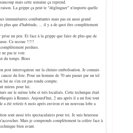
beaucoup mais cette semaine ça reprend.
raison. La grippe ça peut te "déglinguer" n'importe quelle
ses immunitaires combattantes mais pas en aussi grand
is plus que d'habitude, ... il y a de quoi être complètement
r prise un peu. Et face à la grippe que faire de plus que de
passe. Ca secoue !!!!!
es complètement perdues.
 ne pas te voir.
aut du temps. Bises
 ton post interrogateur sur la chimio embolisation. Je connais
 cancer du foie. Pour un homme de 70 ans passer par un tel
i lui ne s'en est pas rendu compte.
tant mieux pour lui.
tués sur le même lobe et très localisés. Cette technique était
Marquis à Rennes. Aujourd'hui, 2 ans après il a un foie tout
lle a été retirée 6 mois après environ et un nouveau lobe a
tion sont aussi très spectaculaires pour toi. Je suis heureuse
e s'accrocher. Mais je comprends complètement ta colère face à
technique bien avant.