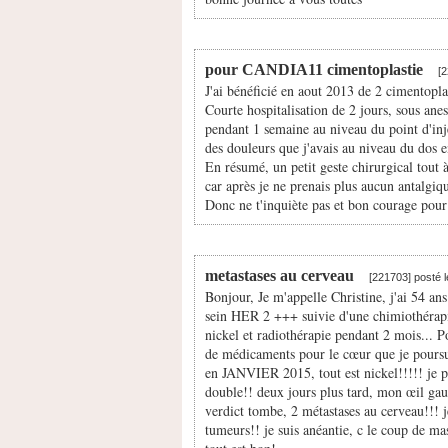
pour CANDIA11 cimentoplastie
[
J'ai bénéficié en aout 2013 de 2 cimentopla
Courte hospitalisation de 2 jours, sous an
pendant 1 semaine au niveau du point d'inje
des douleurs que j'avais au niveau du dos e
En résumé, un petit geste chirurgical tout à
car après je ne prenais plus aucun antalgique
Donc ne t'inquiète pas et bon courage pour 
metastases au cerveau
[221703] posté 
Bonjour, Je m'appelle Christine, j'ai 54 an
sein HER 2 +++ suivie d'une chimiothéra
nickel et radiothérapie pendant 2 mois... P
de médicaments pour le cœur que je poursu
en JANVIER 2015, tout est nickel!!!!! je p
double!! deux jours plus tard, mon œil gau
verdict tombe, 2 métastases au cerveau!!! j
tumeurs!! je suis anéantie, c le coup de m