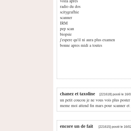
voila après
radio du dos
scitygrafhie
scanner
IRM
pep scan
biopsie
j'espere qu'il ni aura plus examen
bonne apres midi a toutes
chanez et taxoline
[221618] posté le 16/
un petit coucou je ne vous vois plus poste
meme moi attend fin mars pour scanner et p
encore un de fait
[221615] posté le 16/