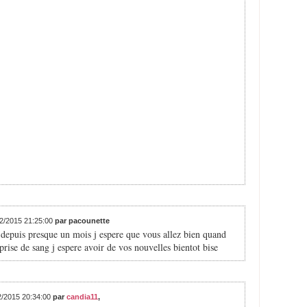
02/2015 21:25:00
par pacounette
r depuis presque un mois j espere que vous allez bien quand
rise de sang j espere avoir de vos nouvelles bientot bise
02/2015 20:34:00
par
candia11
,