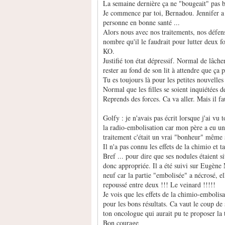
La semaine dernière ça ne "bougeait" pas 
Je commence par toi, Bernadou. Jennifer a 
personne en bonne santé ...
Alors nous avec nos traitements, nos défen
nombre qu'il le faudrait pour lutter deux fo
KO.
Justifié ton état dépressif. Normal de lâche
rester au fond de son lit à attendre que ça 
Tu es toujours là pour les petites nouvell
Normal que les filles se soient inquiétées de
Reprends des forces. Ca va aller. Mais il f
Golfy : je n'avais pas écrit lorsque j'ai vu
la radio-embolisation car mon père a eu un
traitement c'était un vrai "bonheur" même s
Il n'a pas connu les effets de la chimio et 
Bref ... pour dire que ses nodules étaient si
donc appropriée. Il a été suivi sur Eugène 
neuf car la partie "embolisée" a nécrosé, e
repoussé entre deux !!! Le veinard !!!!!
Je vois que les effets de la chimio-embolisa
pour les bons résultats. Ca vaut le coup d
ton oncologue qui aurait pu te proposer la 
Bon courage