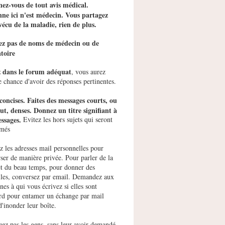
ez-vous de tout avis médical.
ne ici n'est médecin. Vous partagez
vécu de la maladie, rien de plus.
tez pas de noms de médecin ou de
toire
z dans le forum adéquat
, vous aurez
e chance d'avoir des réponses pertinentes.
concises. Faites des messages courts, ou
ut, denses. Donnez un titre signifiant à
ssages.
Evitez les hors sujets qui seront
imés
ez les adresses mail personnelles pour
ser de manière privée. Pour parler de la
et du beau temps, pour donner des
les, conversez par email. Demandez aux
nes à qui vous écrivez si elles sont
rd pour entamer un échange par mail
d'inonder leur boîte.
uez pas les gens, sans leur avoir demandé