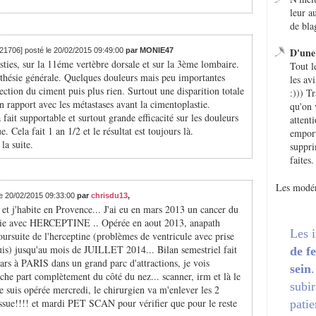
leur a
de bla
D'une 
221706] posté le 20/02/2015 09:49:00
par MONIE47
sties, sur la 11éme vertèbre dorsale et sur la 3ème lombaire.
Tout l
esthésie générale. Quelques douleurs mais peu importantes
les avi
ction du ciment puis plus rien. Surtout une disparition totale
:))) T
n rapport avec les métastases avant la cimentoplastie.
qu'on 
 fait supportable et surtout grande efficacité sur les douleurs
attent
. Cela fait 1 an 1/2 et le résultat est toujours là.
emport
la suite.
suppri
faites.
Les modér
le 20/02/2015 09:33:00
par
chrisdu13
,
s et j'habite en Provence... J'ai eu en mars 2013 un cancer du
pie avec HERCEPTINE .. Opérée en aout 2013, anapath
Les 
oursuite de l'herceptine (problèmes de ventricule avec prise
is) jusqu'au mois de JUILLET 2014... Bilan semestriel fait
de f
ars à PARIS dans un grand parc d'attractions, je vois
sein
che part complètement du côté du nez... scanner, irm et là le
subir
e suis opérée mercredi, le chirurgien va m'enlever les 2
assue!!!! et mardi PET SCAN pour vérifier que pour le reste
patie