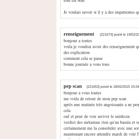
tout est bon!
Je voulais savoir si il y a des impatient
renseignement
[221673] posté le 19/02/
bonjour a toutes
voila je voudrai avoir des renseignement qu
des explication
comment cela se passe
bonne journée a vous tous
pep scan
[221653] posté le 18/02/2015 15:0
bonjour a vous toutes
me voila de retour de mon pep scan
après une matinée très angoissante a ne pen
cela
ouf et peur de voir arriver le médecin
verdict des métastase rien qu'au bassin et s
certainement me la consolider avec une sor
maintenant encore attendre mardi de voir l