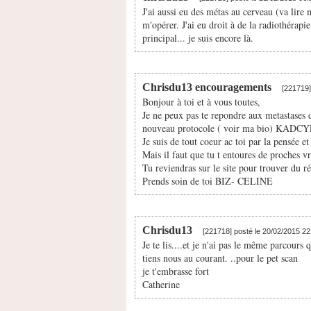
J'ai aussi eu des métas au cerveau (va lire
m'opérer. J'ai eu droit à de la radiothérap
principal... je suis encore là.
Chrisdu13 encouragements
[221719]
Bonjour à toi et à vous toutes,
Je ne peux pas te repondre aux metastases 
nouveau protocole ( voir ma bio) KADC
Je suis de tout coeur ac toi par la pensée e
Mais il faut que tu t entoures de proches v
Tu reviendras sur le site pour trouver du ré
Prends soin de toi BIZ- CELINE
Chrisdu13
[221718] posté le 20/02/2015 2
Je te lis....et je n'ai pas le même parcours 
tiens nous au courant. ..pour le pet scan
je t'embrasse fort
Catherine