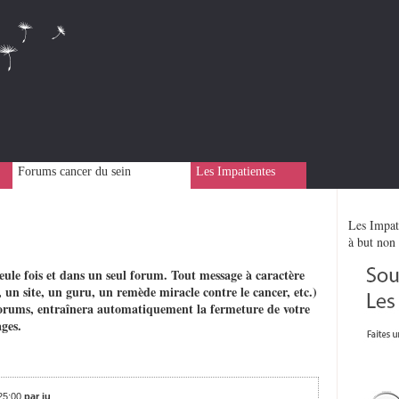
Forums cancer du sein
Les Impatientes
Les Impati
à but non 
eule fois et dans un seul forum. Tout message à caractère
 un site, un guru, un remède miracle contre le cancer, etc.)
rs forums, entraînera automatiquement la fermeture de votre
ges.
:25:00
par ju