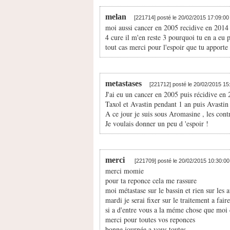
melan
[221714] posté le 20/02/2015 17:09:0
moi aussi cancer en 2005 recidive en 2014 je
4 cure il m'en reste 3 pourquoi tu en a eu 
tout cas merci pour l'espoir que tu apporte ç
metastases
[221712] posté le 20/02/2015 1
J'ai eu un cancer en 2005 puis récidive en
Taxol et Avastin pendant 1 an puis Avastin
A ce jour je suis sous Aromasine , les contrô
Je voulais donner un peu d 'espoir !
merci
[221709] posté le 20/02/2015 10:30:0
merci momie
pour ta reponce cela me rassure
moi métastase sur le bassin et rien sur les 
mardi je serai fixer sur le traitement a faire
si a d'entre vous a la méme chose que moi di
merci pour toutes vos reponces
bonne journée a vous toutes