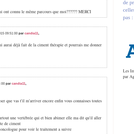
de pr
celle
es qui ont connu le même parcours que moi?????? MERCI
pas :
2015 09:51:00
par
candia11
,
i aurai déjà fait de la ciment thérapie et pourrais me donner
Les Im
par
Ag
4:00
par
candia11
,
ser que vas t'il m'arriver encore enfin vous connaisses toutes
urtout une vertébrée qui et bien abimer elle ma dit qu'il aller
te de ciment
'oncologue pour voir le traitement a suivre