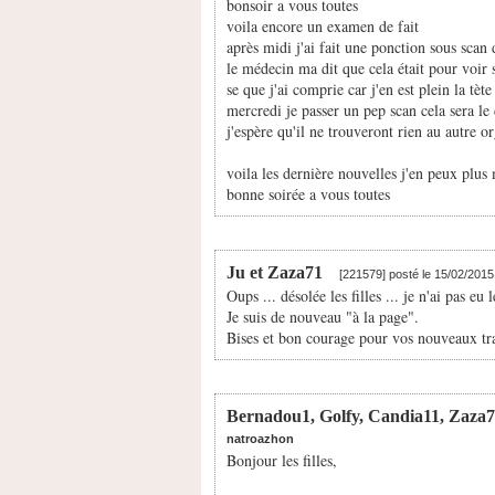
bonsoir a vous toutes
voila encore un examen de fait
après midi j'ai fait une ponction sous scan d
le médecin ma dit que cela était pour voir
se que j'ai comprie car j'en est plein la tète
mercredi je passer un pep scan cela sera l
j'espère qu'il ne trouveront rien au autre o
voila les dernière nouvelles j'en peux plu
bonne soirée a vous toutes
Ju et Zaza71
[221579] posté le 15/02/201
Oups ... désolée les filles ... je n'ai pas eu 
Je suis de nouveau "à la page".
Bises et bon courage pour vos nouveaux tr
Bernadou1, Golfy, Candia11, Zaza71, 
natroazhon
Bonjour les filles,