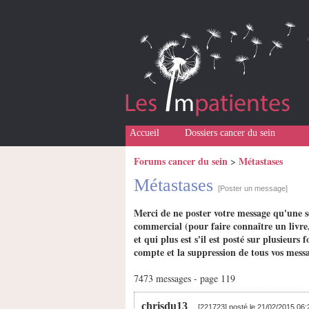
Accueil
Dossiers cancer du sein
Forums cancer du sein
Métastases
>
Métastases
[Poster un message]
Merci de ne poster votre message qu'une s
commercial (pour faire connaître un livre,
et qui plus est s'il est posté sur plusieu
compte et la suppression de tous vos messa
7473 messages - page 119
chrisdu13
[221723] posté le 21/02/2015 06