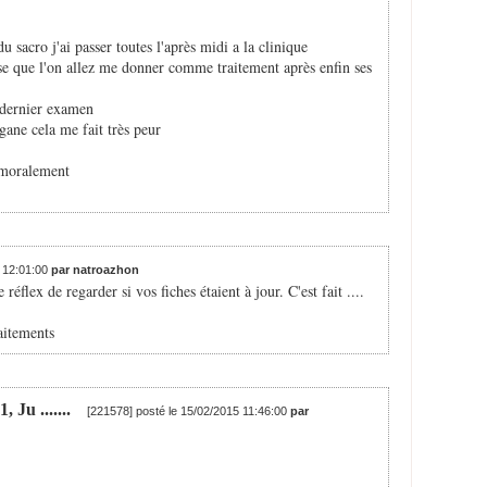
u sacro j'ai passer toutes l'après midi a la clinique
 se que l'on allez me donner comme traitement après enfin ses
e dernier examen
rgane cela me fait très peur
s moralement
5 12:01:00
par natroazhon
le réflex de regarder si vos fiches étaient à jour. C'est fait ....
aitements
Ju .......
[221578] posté le 15/02/2015 11:46:00
par