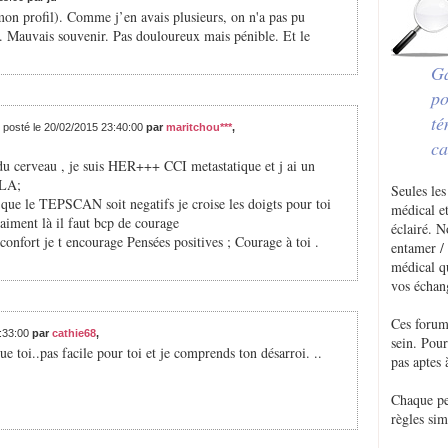
 mon profil). Comme j’en avais plusieurs, on n'a pas pu
ie. Mauvais souvenir. Pas douloureux mais pénible. Et le
Ga
po
té
 posté le 20/02/2015 23:40:00
par
maritchou***
,
ca
du cerveau , je suis HER+++ CCI metastatique et j ai un
YLA;
Seules les
t que le TEPSCAN soit negatifs je croise les doigts pour toi
médical et
raiment là il faut bcp de courage
éclairé. 
confort je t encourage Pensées positives ; Courage à toi .
entamer / 
médical q
vos échan
Ces forum
2:33:00
par
cathie68
,
sein. Pou
que toi..pas facile pour toi et je comprends ton désarroi. ..
pas aptes 
Chaque p
règles sim