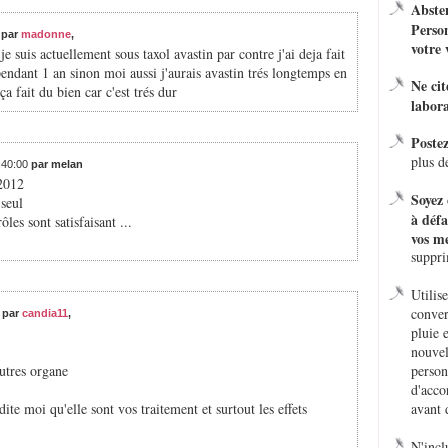
Absten
Person
0
par
madonne
,
votre 
 suis actuellement sous taxol avastin par contre j'ai deja fait
pendant 1 an sinon moi aussi j'aurais avastin trés longtemps en
Ne ci
a fait du bien car c'est trés dur
labora
Poste
plus d
5:40:00
par melan
 2012
Soyez 
 seul
à défa
les sont satisfaisant ...
vos me
suppr
Utilis
conver
0
par
candia11
,
pluie 
nouvel
autres organe
person
d'acco
te moi qu'elle sont vos traitement et surtout les effets
avant 
N'incl