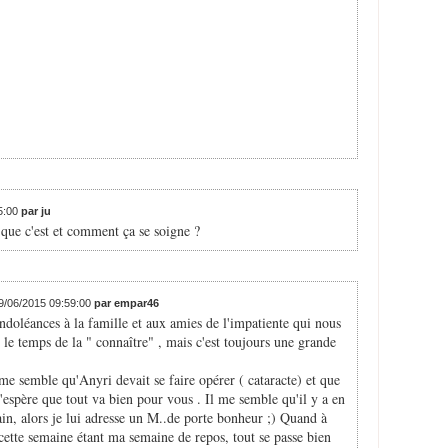
.
25:00
par ju
 que c'est et comment ça se soigne ?
29/06/2015 09:59:00
par empar46
ndoléances à la famille et aux amies de l'impatiente qui nous
 le temps de la " connaître" , mais c'est toujours une grande
 me semble qu'Anyri devait se faire opérer ( cataracte) et que
J'espère que tout va bien pour vous . Il me semble qu'il y a en
ain, alors je lui adresse un M..de porte bonheur ;) Quand à
 cette semaine étant ma semaine de repos, tout se passe bien