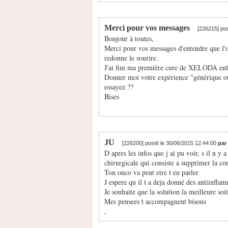
Merci pour vos messages
[226215] po
Bonjour à toutes,
Merci pour vos messages d'entendre que l'
redonne le sourire.
J'ai fini ma première cure de XELODA en
Donner moi votre expérience "générique ou
essayez ??
Bises
JU
[226200] posté le 30/06/2015 12:44:00
par
D apres les infos que j ai pu voir, s il n y a
chirurgicale qui consiste a supprimer la co
Ton onco va peut etre t en parler
J espere qu il t a deja donné des antiinfla
Je souhaite que la solution la meilleure so
Mes pensees t accompagnent bisous
,