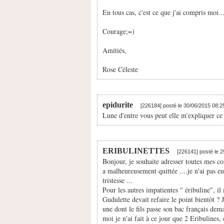
En tous cas, c'est ce que j'ai compris moi..
Courage;=)
Amitiés,
Rose Céleste
epidurite
[226184] posté le 30/06/2015 08:
Lune d'entre vous peut elle m'expliquer ce
ERIBULINETTES
[226141] posté le 
Bonjour, je souhaite adresser toutes mes co
a malheureusement quittée ....je n'ai pas eu
tristesse ...
Pour les autres impatientes " éribuline", il
Gudulette devait refaire le point bientôt ? 
une dont le fils passe son bac français dem
moi je n'ai fait à ce jour que 2 Eribulines,