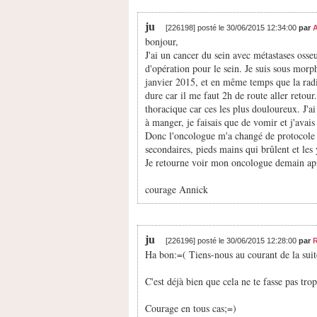
ju
[226198] posté le 30/06/2015 12:34:00
par
bonjour,
J'ai un cancer du sein avec métastases osse
d'opération pour le sein. Je suis sous mor
janvier 2015, et en même temps que la radio
dure car il me faut 2h de route aller retour
thoracique car ces les plus douloureux. J'ai
à manger, je faisais que de vomir et j'avai
Donc l'oncologue m'a changé de protocole d
secondaires, pieds mains qui brûlent et les
Je retourne voir mon oncologue demain ap
courage Annick
ju
[226196] posté le 30/06/2015 12:28:00
par
Ha bon:=( Tiens-nous au courant de la suit
C'est déjà bien que cela ne te fasse pas trop
Courage en tous cas;=)