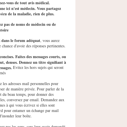
ez-vous de tout avis médical.
ne ici n'est médecin. Vous partagez
vécu de la maladie, rien de plus.
tez pas de noms de médecin ou de
toire
z dans le forum adéquat
, vous aurez
e chance d'avoir des réponses pertinentes.
concises. Faites des messages courts, ou
ut, denses. Donnez un titre signifiant à
ssages.
Evitez les hors sujets qui seront
imés
ez les adresses mail personnelles pour
ser de manière privée. Pour parler de la
et du beau temps, pour donner des
les, conversez par email. Demandez aux
nes à qui vous écrivez si elles sont
rd pour entamer un échange par mail
d'inonder leur boîte.
uez pas les gens, sans leur avoir demandé