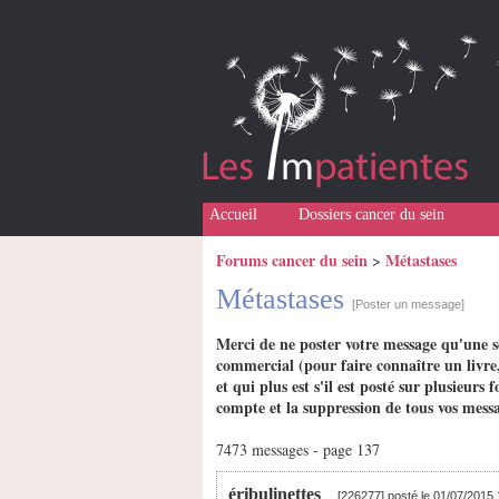
Accueil
Dossiers cancer du sein
Forums cancer du sein
Métastases
>
Métastases
[Poster un message]
Merci de ne poster votre message qu'une s
commercial (pour faire connaître un livre,
et qui plus est s'il est posté sur plusieu
compte et la suppression de tous vos messa
7473 messages - page 137
éribulinettes
[226277] posté le 01/07/2015