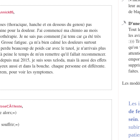
leur a
de bla
Annick85
,
D'une 
uses (thoracique, hanche et en dessous du genou) pas
Tout l
phine pour la douleur. J'ai commencé ma chimio au mois
les avi
thérapie. Je ne sais pas comment j'ai tenu car ça été très
:))) T
. Grosse fatigue. ça m'a bien calmé les douleurs surtout
qu'on 
 perdu beaucoup de poids car avec le taxol, je n'arrivais plus
attent
s à peine le temps de m'en remettre qu'il fallait recommencer.
emport
epuis mai 2015, je suis sous xeloda, mais là aussi des effets
suppri
 yeux aussi et dans la bouche. chaque personne est différente.
faites.
rem, pour voir les symptomes.
Les modér
Les 
RoseCÃ©leste
,
de f
e alors;=)
sein
 souffrir;=)
subir
patie