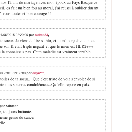
er nos 12 ans de mariage avec mon époux au Pays Basque ce
l, ça fait un bien fou au moral, j'ai réussi à oublier durant
à vous toutes et bon courage !!
 27/06/2015 22:20:00
par
tatima83
,
a soeur. Je viens de lire sa bio, et je m'aperçois que nous
ue son K était triple négatif et que le mien est HER2+++.
e la connaissais pas. Cette maladie est vraiment terrible.
7/06/2015 19:56:00
par
anyri***
,
iles de ta soeur....Que c'est triste de voir s'envoler de si
te mes sinceres condoléances..Qu 'elle repose en paix.
par zaboton
, toujours battante.
même genre de cancer.
lle.