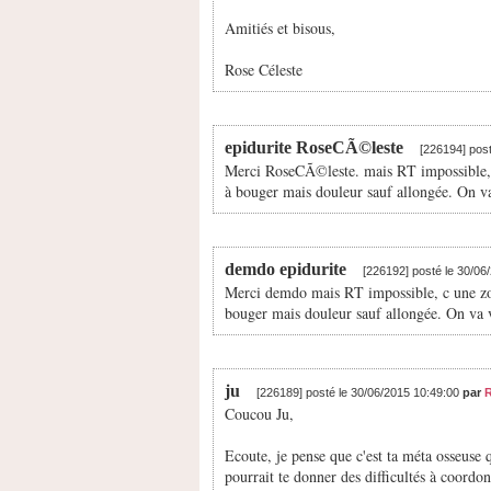
Amitiés et bisous,
Rose Céleste
epidurite RoseCÃ©leste
[226194] pos
Merci RoseCÃ©leste. mais RT impossible, c
à bouger mais douleur sauf allongée. On va
demdo epidurite
[226192] posté le 30/06
Merci demdo mais RT impossible, c une zone
bouger mais douleur sauf allongée. On va v
ju
[226189] posté le 30/06/2015 10:49:00
par
Coucou Ju,
Ecoute, je pense que c'est ta méta osseuse
pourrait te donner des difficultés à coordo