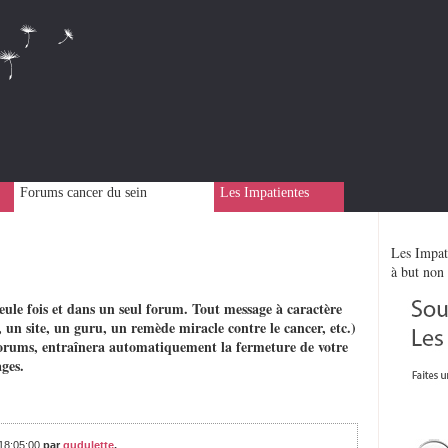
Forums cancer du sein
Les Impatientes
Les Impati
à but non 
eule fois et dans un seul forum. Tout message à caractère
 un site, un guru, un remède miracle contre le cancer, etc.)
rs forums, entraînera automatiquement la fermeture de votre
ges.
 18:05:00
par
gudulette
,