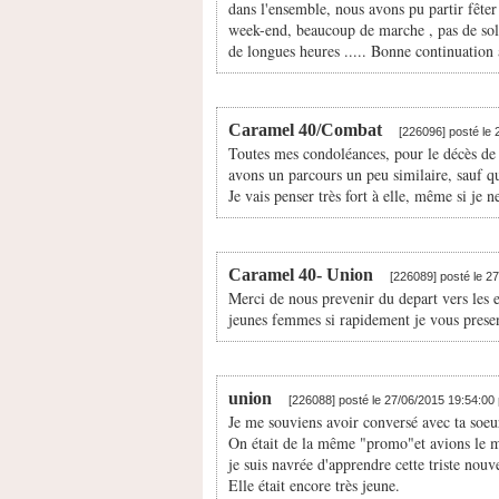
dans l'ensemble, nous avons pu partir fêt
week-end, beaucoup de marche , pas de solei
de longues heures ..... Bonne continuation 
Caramel 40/Combat
[226096] posté le
Toutes mes condoléances, pour le décès de t
avons un parcours un peu similaire, sauf q
Je vais penser très fort à elle, même si je n
Caramel 40- Union
[226089] posté le 2
Merci de nous prevenir du depart vers les eto
jeunes femmes si rapidement je vous presen
union
[226088] posté le 27/06/2015 19:54:00
Je me souviens avoir conversé avec ta soeur
On était de la même "promo"et avions le 
je suis navrée d'apprendre cette triste nouve
Elle était encore très jeune.