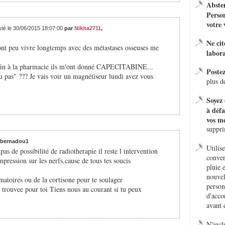
Absten
Person
votre 
sté le 30/06/2015 18:07:00
par
Nikita2711
,
Ne ci
ont peu vivre longtemps avec des métastases osseuses me
labora
fin à la pharmacie ils m'ont donné CAPECITABINE...
Poste
 pas" ??? Je vais voir un magnétiseur lundi avez vous
plus d
Soyez 
à défa
vos me
suppr
 bernadou1
Utilis
 pas de possibilité de radiotherapie il reste l intervention
conver
mpression sur les nerfs,cause de tous tes soucis
pluie 
nouvel
mmatoires ou de la cortisone pour te soulager
person
it trouvee pour toi Tiens nous au courant si tu peux
d'acco
avant 
N'incl