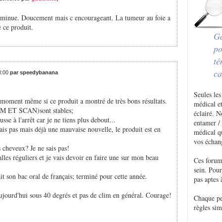
 diminue. Doucement mais c encourageant. La tumeur au foie a
 ce produit.
Ga
po
té
ca
3:00
par speedybanana
Seules les
e moment même si ce produit a montré de très bons résultats.
médical et
IRM ET SCAN)sont stables;
éclairé. 
sse à l'arrêt car je ne tiens plus debout...
entamer / 
ais pas mais déjà une mauvaise nouvelle, le produit est en
médical q
vos échan
 cheveux? Je ne sais pas!
valles réguliers et je vais devoir en faire une sur mon beau
Ces forum
sein. Pou
t son bac oral de français; terminé pour cette année.
pas aptes 
ujourd'hui sous 40 degrés et pas de clim en général. Courage!
Chaque p
règles sim