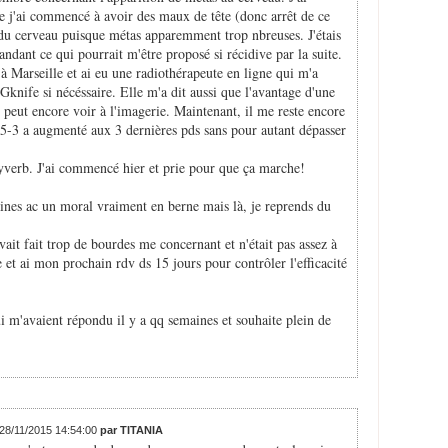
e j'ai commencé à avoir des maux de tête (donc arrêt de ce
du cerveau puisque métas apparemment trop nbreuses. J'étais
ndant ce qui pourrait m'être proposé si récidive par la suite.
 à Marseille et ai eu une radiothérapeute en ligne qui m'a
 Gknife si nécéssaire. Elle m'a dit aussi que l'avantage d'une
e peut encore voir à l'imagerie. Maintenant, il me reste encore
5-3 a augmenté aux 3 dernières pds sans pour autant dépasser
verb. J'ai commencé hier et prie pour que ça marche!
aines ac un moral vraiment en berne mais là, je reprends du
vait fait trop de bourdes me concernant et n'était pas assez à
 et ai mon prochain rdv ds 15 jours pour contrôler l'efficacité
ui m'avaient répondu il y a qq semaines et souhaite plein de
 28/11/2015 14:54:00
par TITANIA