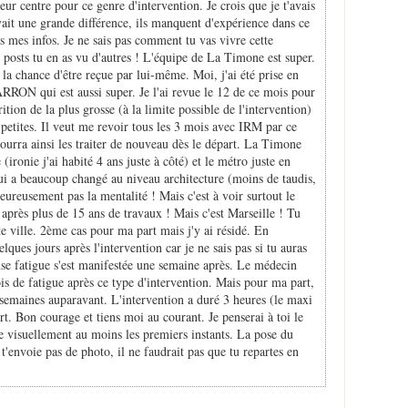
ur centre pour ce genre d'intervention. Je crois que je t'avais
vait une grande différence, ils manquent d'expérience dans ce
mes infos. Je ne sais pas comment tu vas vivre cette
s posts tu en as vu d'autres ! L'équipe de La Timone est super.
 la chance d'être reçue par lui-même. Moi, j'ai été prise en
RRON qui est aussi super. Je l'ai revue le 12 de ce mois pour
ition de la plus grosse (à la limite possible de l'intervention)
petites. Il veut me revoir tous les 3 mois avec IRM par ce
pourra ainsi les traiter de nouveau dès le départ. La Timone
(ironie j'ai habité 4 ans juste à côté) et le métro juste en
qui a beaucoup changé au niveau architecture (moins de taudis,
ureusement pas la mentalité ! Mais c'est à voir surtout le
après plus de 15 ans de travaux ! Mais c'est Marseille ! Tu
te ville. 2ème cas pour ma part mais j'y ai résidé. En
elques jours après l'intervention car je ne sais pas si tu auras
e fatigue s'est manifestée une semaine après. Le médecin
is de fatigue après ce type d'intervention. Mais pour ma part,
 semaines auparavant. L'intervention a duré 3 heures (le maxi
urt. Bon courage et tiens moi au courant. Je penserai à toi le
ue visuellement au moins les premiers instants. La pose du
'envoie pas de photo, il ne faudrait pas que tu repartes en