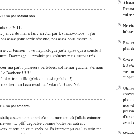
Absten
Person
votre 
16:17:00
par natroazhon
Ne ci
ois sur 2011.
labora
j'ai eu du mal à faire arrêter par les radio-oncos ... j'ai
. pas assez pour sortir tête nue, pas assez pour mettre la
Poste
plus d
e car tension ... vu nephrologue juste après qui a conclu à
osture. Dommage ... produit peu coûteux mais surtout très
Soyez 
à défa
 pour ma part : plusieurs vertèbres, col fémur gauche, sternum
vos me
. Le Bonheur !!!!!!
suppr
té bien tranquille (période quasi agréable !).
ie montrera un beau recul du "vilain". Bises. Nat
Utilis
conver
pluie 
nouvel
14:39:00
par empar46
person
d'acco
astatiques...pour ma part c'est au moment où j'allais entamer
avant 
rivées .... pffff dégoûtée comme toutes les autres ...
eveux et tout de suite après on l'a interrompu car l'avastin me
N'incl