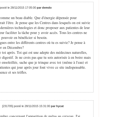
posté le 28/11/2015 17:05:00
par demdo
e comme un beau diable. Que d'énergie dépensée pour
t l'être. Je pense que les Centres dans lesquels on est suivie
dernières technologies et donc proposer aux patientes de leur
ur faciliter la tâche pour y avoir accès. Tous les centres ne
pouvoir en bénéficier si besoin.
s entre les différents centres où tu es suivie? Je pense à
ler en Décembre?
 toi après. Toi qui est une adepte des médecines naturelles,
me digestif. Je ne crois pas que tu sois autorisée à en boire mais
se ensoleillée, sache que je trinque avec toi (même à l'eau) et
atientes qui jour après jour font vivre ce site indispensable.
nce et ses trèfles.
[231705] posté le 28/11/2015 15:31:00
par hycat
embre concernant l'apparition de métas au cerveau. J'ai