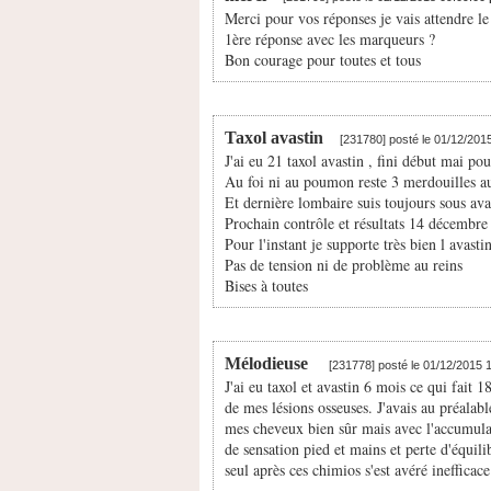
Merci pour vos réponses je vais attendre le 
1ère réponse avec les marqueurs ?
Bon courage pour toutes et tous
Taxol avastin
[231780] posté le 01/12/201
J'ai eu 21 taxol avastin , fini début mai pou
Au foi ni au poumon reste 3 merdouilles 
Et dernière lombaire suis toujours sous ava
Prochain contrôle et résultats 14 décembre
Pour l'instant je supporte très bien l avasti
Pas de tension ni de problème au reins
Bises à toutes
Mélodieuse
[231778] posté le 01/12/2015 
J'ai eu taxol et avastin 6 mois ce qui fait 1
de mes lésions osseuses. J'avais au préalabl
mes cheveux bien sûr mais avec l'accumulati
de sensation pied et mains et perte d'équilib
seul après ces chimios s'est avéré inefficace