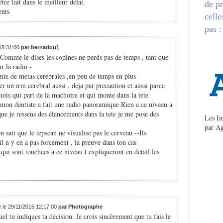
tre fait dans le meilleur délai.
de pr
ents
celle
pas :
 18:31:00
par bernadou1
-Comme le dises les copines ne perds pas de temps , tant que
ar la radio -
emie de metas cerebrales ,en peu de temps en plus
 un irm cerebral aussi , deja par precaution et aussi parce
ois qui part de la machoire et qui monte dans la tete
t mon dentiste a fait une radio panoramique Rien a ce niveau a
ue je ressens des élancements dans la tete je me pose des
Les Im
par
Ag
 sait que le tepscan ne visualise pas le cerveau --Ils
l n y en a pas forcement , la preuve dans ton cas
 qui sont touchees a ce niveau t expliqueront en detail les
é le 29/11/2015 12:17:00
par Photographe
uel tu indiques ta décision. Je crois sincèrement que tu fais le