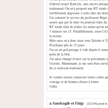
d'abord essayé Kadcyla, sans succès puisqu
traitement) On m'a proposé une RT totale 
terriblement angoissée à cette idée me dema
J'ai contacté le service du professeur Régis
assuré que par la suite on pourrait faire du
RT totale était de traiter les métas qu'on n
3 séances sur 15. Parallèllement, mon CA1
la norme.
Mon onco m'a donc mise sous Xeloda et Ty
Prochaine pds ds 15 jours.
J'ai eu un grd passage à vide depuis 6 sem
poils de la bête.
J'ai aussi changé d'onco car la précédente a
l'écoute. Maintenant, je me sens bien suivie
de ce nouveau traitement.
Je voulais encore remercier toutes celles q
courage et de bonnes choses à toutes
Cathy
à Amefragile et Fidgi
[231704] posté le