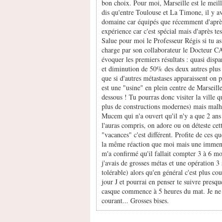
bon choix. Pour moi, Marseille est le meille
dis qu'entre Toulouse et La Timone, il y a
domaine car équipés que récemment d'après 
expérience car c'est spécial mais d'après te
Salue pour moi le Professeur Régis si tu as
charge par son collaborateur le Docteur CA
évoquer les premiers résultats : quasi dispar
et diminution de 50% des deux autres plus 
que si d'autres métastases apparaissent on 
est une "usine" en plein centre de Marseille 
dessous ! Tu pourras donc visiter la ville 
plus de constructions modernes) mais malhe
Mucem qui n'a ouvert qu'il n'y a que 2 ans 
l'auras compris, on adore ou on déteste cet
"vacances" c'est différent. Profite de ces qu
la même réaction que moi mais une immens
m'a confirmé qu'il fallait compter 3 à 6 mo
j'avais de grosses métas et une opération 3
tolérable) alors qu'en général c'est plus co
jour J et pourrai en penser te suivre presq
casque commence à 5 heures du mat. Je ne t
courant... Grosses bises.