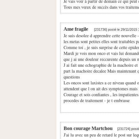
Je vais voir à partir de demain ce qui peut ê
Tous mes vœux de succès dans vos traitem
Ame fragile
[231736] posté le 29/11/2015
Je suis desolee d apprendre cette nouvelle 
les metas sont petites elles sont traitables p
Comme toi , je suis surprise de cette epid
Mardi je vois mon onco et vais lui demander
que j ai une douleur reccurente depuis un m
J ai fait une echographie de la machoire e
part la machoire decalee Mais maintenant q
questions
Les oncos sont laxistes a ce niveau quand on
attendent que l on ait des symptomes mais i
Courage et sois confiantes , les impatientes
procedes de traitement - je t embrasse
Bon courage Martchou
[231724] post
J'ai lu avec un peu de retard le post sur leq