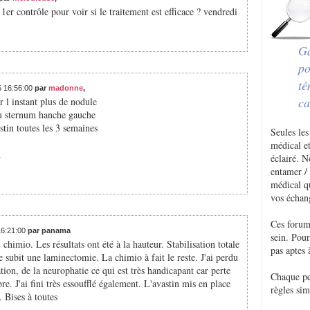
1er contrôle pour voir si le traitement est efficace ? vendredi
Ga
po
té
5 16:56:00
par
madonne
,
ca
r l instant plus de nodule
au sternum hanche gauche
stin toutes les 3 semaines
Seules les
médical et
n
éclairé. 
entamer / 
médical q
vos échan
Ces forum
16:21:00
par panama
sein. Pou
8 chimio. Les résultats ont été à la hauteur. Stabilisation totale
pas aptes 
e subit une laminectomie. La chimio à fait le reste. J'ai perdu
on, de la neurophatie ce qui est très handicapant car perte
Chaque p
re. J'ai fini très essoufflé également. L'avastin mis en place
règles sim
. Bises à toutes