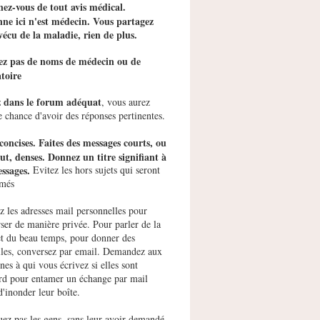
ez-vous de tout avis médical.
ne ici n'est médecin. Vous partagez
vécu de la maladie, rien de plus.
tez pas de noms de médecin ou de
toire
z dans le forum adéquat
, vous aurez
e chance d'avoir des réponses pertinentes.
concises. Faites des messages courts, ou
ut, denses. Donnez un titre signifiant à
ssages.
Evitez les hors sujets qui seront
imés
ez les adresses mail personnelles pour
ser de manière privée. Pour parler de la
et du beau temps, pour donner des
les, conversez par email. Demandez aux
nes à qui vous écrivez si elles sont
rd pour entamer un échange par mail
d'inonder leur boîte.
uez pas les gens, sans leur avoir demandé