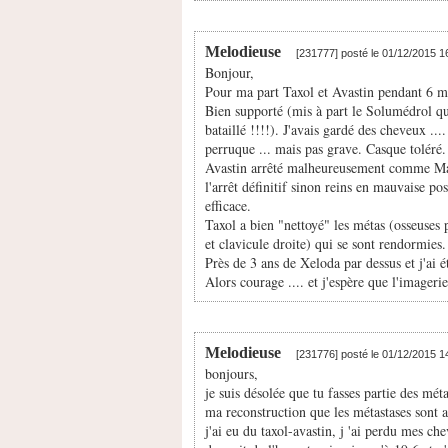
Melodieuse
[231777] posté le 01/12/2015 
Bonjour,
Pour ma part Taxol et Avastin pendant 6 m
Bien supporté (mis à part le Solumédrol que 
bataillé !!!!). J'avais gardé des cheveux ...
perruque ... mais pas grave. Casque toléré.
Avastin arrêté malheureusement comme Mari
l'arrêt définitif sinon reins en mauvaise p
efficace.
Taxol a bien "nettoyé" les métas (osseuses
et clavicule droite) qui se sont rendormies
Près de 3 ans de Xeloda par dessus et j'ai é
Alors courage .... et j'espère que l'imager
Melodieuse
[231776] posté le 01/12/2015 
bonjours,
je suis désolée que tu fasses partie des mét
ma reconstruction que les métastases sont ar
j'ai eu du taxol-avastin, j 'ai perdu mes ch