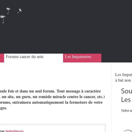
Forums cancer du sein
Les Impatientes
Les Impati
à but non 
eule fois et dans un seul forum. Tout message à caractère
 un site, un guru, un remède miracle contre le cancer, etc.)
rs forums, entraînera automatiquement la fermeture de votre
ges.
par
melodieuse
,