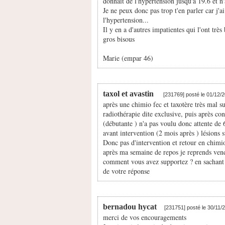
donnait de l'hypertension jusqu'à 19.6 et n'
Je ne peux donc pas trop t'en parler car j'a
l'hypertension...
Il y en a d'autres impatientes qui l'ont très
gros bisous
Marie (empar 46)
taxol et avastin
[231769] posté le 01/12/
après une chimio fec et taxotère très mal su
radiothérapie dite exclusive, puis après co
(débutante ) n'a pas voulu donc attente de 
avant intervention (2 mois après ) lésions su
Donc pas d'intervention et retour en chimio,
après ma semaine de repos je reprends vend
comment vous avez supportez ? en sachant q
de votre réponse
bernadou hycat
[231751] posté le 30/11
merci de vos encouragements