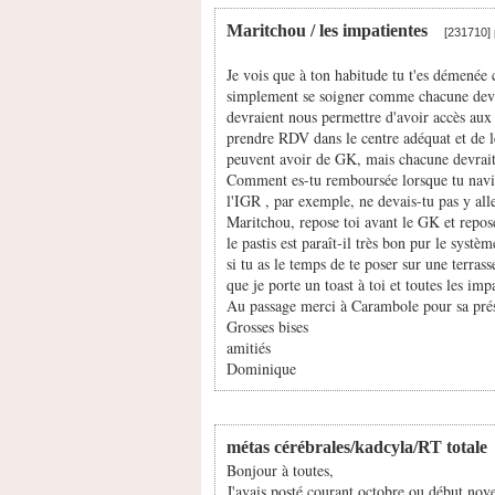
Maritchou / les impatientes
[231710] 
Je vois que à ton habitude tu t'es démené
simplement se soigner comme chacune devrai
devraient nous permettre d'avoir accès aux 
prendre RDV dans le centre adéquat et de le
peuvent avoir de GK, mais chacune devrait 
Comment es-tu remboursée lorsque tu navigue
l'IGR , par exemple, ne devais-tu pas y al
Maritchou, repose toi avant le GK et repose
le pastis est paraît-il très bon pur le systè
si tu as le temps de te poser sur une terras
que je porte un toast à toi et toutes les imp
Au passage merci à Carambole pour sa prése
Grosses bises
amitiés
Dominique
métas cérébrales/kadcyla/RT totale
Bonjour à toutes,
J'avais posté courant octobre ou début nov