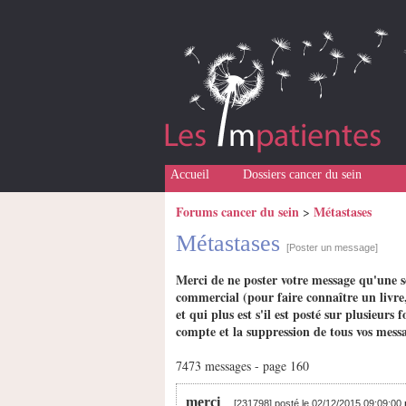
Accueil
Dossiers cancer du sein
Forums cancer du sein
Métastases
>
Métastases
[Poster un message]
Merci de ne poster votre message qu'une s
commercial (pour faire connaître un livre,
et qui plus est s'il est posté sur plusieu
compte et la suppression de tous vos messa
7473 messages - page 160
merci
[231798] posté le 02/12/2015 09:09:00