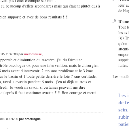
avait pas l'effet escompté sur moi .
leur a
i eu beaucoup d'effets secondaires mais qui étaient plutôt dus à
de bla
 bien supporté et avec de bons résultats !!!!
D'une 
Tout l
les avi
:))) T
qu'on 
attent
emport
2015 11:48:00
par
melodieuse
,
pportée et diminution du taxotère, j'ai du faire une
suppri
ntrôle oncologue ok pour une intervention, mais le chirurgien
faites.
6 mois avant d'intervenir. 2 tep sans problème et le 3 ème
r le bassin et 1 toute petite derrière le foie ? sans certitude.
Les modér
 taxol + avastin pendant 6 mois . j'en ai dèjà eu trois et
redi. Je voudrais savoir si certaines peuvent me dire
u'après il faut continuer avastin !!!! Bon courage et merci
Les 
de f
sein
subir
/2015 00:26:00
par amefragile
patie