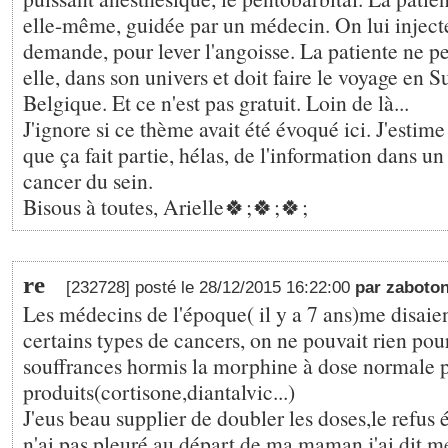
elle-même, guidée par un médecin. On lui injecte
demande, pour lever l'angoisse. La patiente ne p
elle, dans son univers et doit faire le voyage en S
Belgique. Et ce n'est pas gratuit. Loin de là...
J'ignore si ce thème avait été évoqué ici. J'esti
que ça fait partie, hélas, de l'information dans un
cancer du sein.
Bisous à toutes, Arielle🍀;🍀;🍀;
re
[232728] posté le 28/12/2015 16:22:00
par zaboto
Les médecins de l'époque( il y a 7 ans)me disaie
certains types de cancers, on ne pouvait rien pou
souffrances hormis la morphine à dose normale p
produits(cortisone,diantalvic...)
J'eus beau supplier de doubler les doses,le refus é
n'ai pas pleuré au départ de ma maman,j'ai dit m