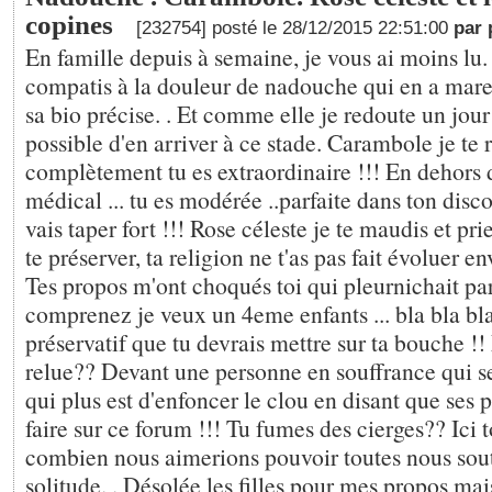
copines
[232754] posté le 28/12/2015 22:51:00
par
En famille depuis à semaine, je vous ai moins lu
compatis à la douleur de nadouche qui en a mare
sa bio précise. . Et comme elle je redoute un jour 
possible d'en arriver à ce stade. Carambole je te 
complètement tu es extraordinaire !!! En dehors 
médical ... tu es modérée ..parfaite dans ton discou
vais taper fort !!! Rose céleste je te maudis et pri
te préserver, ta religion ne t'as pas fait évoluer e
Tes propos m'ont choqués toi qui pleurnichait pa
comprenez je veux un 4eme enfants ... bla bla bla 
préservatif que tu devrais mettre sur ta bouche !! 
relue?? Devant une personne en souffrance qui se 
qui plus est d'enfoncer le clou en disant que ses p
faire sur ce forum !!! Tu fumes des cierges?? Ici t
combien nous aimerions pouvoir toutes nous sout
solitude. . Désolée les filles pour mes propos mais 