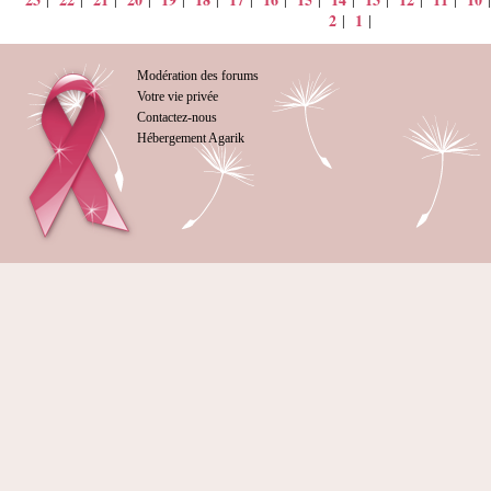
2
1
|
|
Modération des forums
Votre vie privée
Contactez-nous
Hébergement Agarik