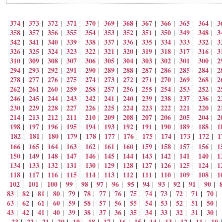
374
373
372
371
370
369
368
367
366
365
364
3
|
|
|
|
|
|
|
|
|
|
|
358
357
356
355
354
353
352
351
350
349
348
3
|
|
|
|
|
|
|
|
|
|
|
342
341
340
339
338
337
336
335
334
333
332
3
|
|
|
|
|
|
|
|
|
|
|
326
325
324
323
322
321
320
319
318
317
316
3
|
|
|
|
|
|
|
|
|
|
|
310
309
308
307
306
305
304
303
302
301
300
2
|
|
|
|
|
|
|
|
|
|
|
294
293
292
291
290
289
288
287
286
285
284
2
|
|
|
|
|
|
|
|
|
|
|
278
277
276
275
274
273
272
271
270
269
268
2
|
|
|
|
|
|
|
|
|
|
|
262
261
260
259
258
257
256
255
254
253
252
2
|
|
|
|
|
|
|
|
|
|
|
246
245
244
243
242
241
240
239
238
237
236
2
|
|
|
|
|
|
|
|
|
|
|
230
229
228
227
226
225
224
223
222
221
220
2
|
|
|
|
|
|
|
|
|
|
|
214
213
212
211
210
209
208
207
206
205
204
2
|
|
|
|
|
|
|
|
|
|
|
198
197
196
195
194
193
192
191
190
189
188
1
|
|
|
|
|
|
|
|
|
|
|
182
181
180
179
178
177
176
175
174
173
172
1
|
|
|
|
|
|
|
|
|
|
|
166
165
164
163
162
161
160
159
158
157
156
1
|
|
|
|
|
|
|
|
|
|
|
150
149
148
147
146
145
144
143
142
141
140
1
|
|
|
|
|
|
|
|
|
|
|
134
133
132
131
130
129
128
127
126
125
124
1
|
|
|
|
|
|
|
|
|
|
|
118
117
116
115
114
113
112
111
110
109
108
1
|
|
|
|
|
|
|
|
|
|
|
102
101
100
99
98
97
96
95
94
93
92
91
90
|
|
|
|
|
|
|
|
|
|
|
|
|
83
82
81
80
79
78
77
76
75
74
73
72
71
70
|
|
|
|
|
|
|
|
|
|
|
|
|
|
63
62
61
60
59
58
57
56
55
54
53
52
51
50
|
|
|
|
|
|
|
|
|
|
|
|
|
|
43
42
41
40
39
38
37
36
35
34
33
32
31
30
|
|
|
|
|
|
|
|
|
|
|
|
|
|
23
22
21
20
19
18
17
16
15
14
13
12
11
10
|
|
|
|
|
|
|
|
|
|
|
|
|