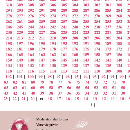
310
309
308
307
306
305
304
303
302
301
300
2
|
|
|
|
|
|
|
|
|
|
|
294
293
292
291
290
289
288
287
286
285
284
2
|
|
|
|
|
|
|
|
|
|
|
278
277
276
275
274
273
272
271
270
269
268
2
|
|
|
|
|
|
|
|
|
|
|
262
261
260
259
258
257
256
255
254
253
252
2
|
|
|
|
|
|
|
|
|
|
|
246
245
244
243
242
241
240
239
238
237
236
2
|
|
|
|
|
|
|
|
|
|
|
230
229
228
227
226
225
224
223
222
221
220
2
|
|
|
|
|
|
|
|
|
|
|
214
213
212
211
210
209
208
207
206
205
204
2
|
|
|
|
|
|
|
|
|
|
|
198
197
196
195
194
193
192
191
190
189
188
1
|
|
|
|
|
|
|
|
|
|
|
182
181
180
179
178
177
176
175
174
173
172
1
|
|
|
|
|
|
|
|
|
|
|
166
165
164
163
162
161
160
159
158
157
156
1
|
|
|
|
|
|
|
|
|
|
|
150
149
148
147
146
145
144
143
142
141
140
1
|
|
|
|
|
|
|
|
|
|
|
134
133
132
131
130
129
128
127
126
125
124
1
|
|
|
|
|
|
|
|
|
|
|
118
117
116
115
114
113
112
111
110
109
108
1
|
|
|
|
|
|
|
|
|
|
|
102
101
100
99
98
97
96
95
94
93
92
91
90
|
|
|
|
|
|
|
|
|
|
|
|
|
83
82
81
80
79
78
77
76
75
74
73
72
71
70
|
|
|
|
|
|
|
|
|
|
|
|
|
|
63
62
61
60
59
58
57
56
55
54
53
52
51
50
|
|
|
|
|
|
|
|
|
|
|
|
|
|
43
42
41
40
39
38
37
36
35
34
33
32
31
30
|
|
|
|
|
|
|
|
|
|
|
|
|
|
23
22
21
20
18
17
16
15
14
13
12
11
10
|
|
|
|
|
|
|
|
|
|
|
|
|
|
19
1
|
Modération des forums
Votre vie privée