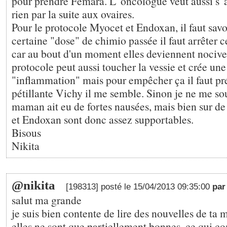
pour prendre Femara. L' oncologue veut aussi s' as
rien par la suite aux ovaires.
Pour le protocole Myocet et Endoxan, il faut savo
certaine "dose" de chimio passée il faut arrêter 
car au bout d'un moment elles deviennent nocive
protocole peut aussi toucher la vessie et crée une
"inflammation" mais pour empêcher ça il faut pr
pétillante Vichy il me semble. Sinon je ne me s
maman ait eu de fortes nausées, mais bien sur de
et Endoxan sont donc assez supportables.
Bisous
Nikita
@nikita
[198313] posté le 15/04/2013 09:35:00
par
salut ma grande
je suis bien contente de lire des nouvelles de t
elles ne sont que partiellement bonnes. ce qui co