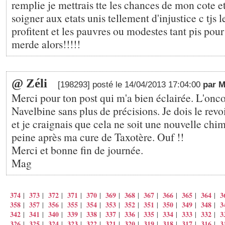
remplie je mettrais tte les chances de mon cote et 
soigner aux etats unis tellement d'injustice c tjs l
profitent et les pauvres ou modestes tant pis pour
merde alors!!!!!
@ Zéli
[198293] posté le 14/04/2013 17:04:00
par 
Merci pour ton post qui m'a bien éclairée. L'on
Navelbine sans plus de précisions. Je dois le rev
et je craignais que cela ne soit une nouvelle chi
peine après ma cure de Taxotère. Ouf !!
Merci et bonne fin de journée.
Mag
374
373
372
371
370
369
368
367
366
365
364
3
|
|
|
|
|
|
|
|
|
|
|
358
357
356
355
354
353
352
351
350
349
348
3
|
|
|
|
|
|
|
|
|
|
|
342
341
340
339
338
337
336
335
334
333
332
3
|
|
|
|
|
|
|
|
|
|
|
326
325
324
323
322
321
320
319
318
317
316
3
|
|
|
|
|
|
|
|
|
|
|