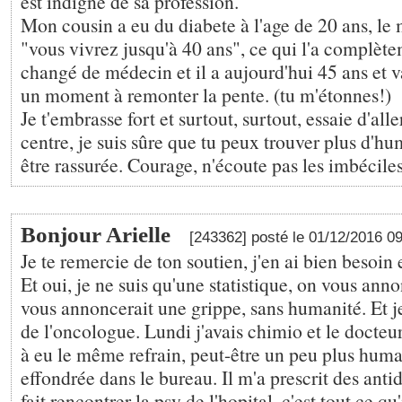
est indigne de sa profession.
Mon cousin a eu du diabete à l'age de 20 ans, le 
"vous vivrez jusqu'à 40 ans", ce qui l'a complète
changé de médecin et il a aujourd'hui 45 ans et v
un moment à remonter la pente. (tu m'étonnes!)
Je t'embrasse fort et surtout, surtout, essaie d'all
centre, je suis sûre que tu peux trouver plus d'hum
être rassurée. Courage, n'écoute pas les imbécile
Bonjour Arielle
[243362] posté le 01/12/2016 0
Je te remercie de ton soutien, j'en ai bien besoi
Et oui, je ne suis qu'une statistique, on vous a
vous annoncerait une grippe, sans humanité. Et j
de l'oncologue. Lundi j'avais chimio et le docteur
à eu le même refrain, peut-être un peu plus huma
effondrée dans le bureau. Il m'a prescrit des anti
fait rencontrer la psy de l'hopital, c'est tout ce qu'