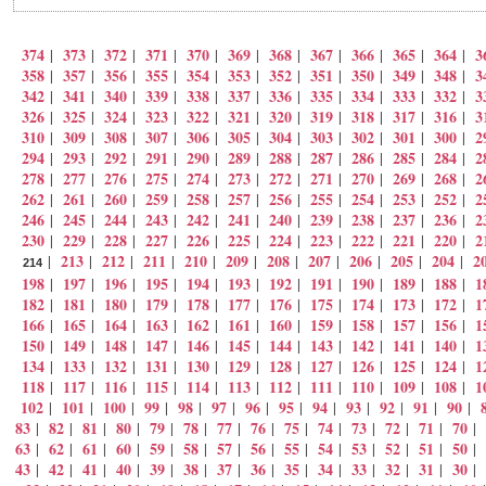
374
373
372
371
370
369
368
367
366
365
364
3
|
|
|
|
|
|
|
|
|
|
|
358
357
356
355
354
353
352
351
350
349
348
3
|
|
|
|
|
|
|
|
|
|
|
342
341
340
339
338
337
336
335
334
333
332
3
|
|
|
|
|
|
|
|
|
|
|
326
325
324
323
322
321
320
319
318
317
316
3
|
|
|
|
|
|
|
|
|
|
|
310
309
308
307
306
305
304
303
302
301
300
2
|
|
|
|
|
|
|
|
|
|
|
294
293
292
291
290
289
288
287
286
285
284
2
|
|
|
|
|
|
|
|
|
|
|
278
277
276
275
274
273
272
271
270
269
268
2
|
|
|
|
|
|
|
|
|
|
|
262
261
260
259
258
257
256
255
254
253
252
2
|
|
|
|
|
|
|
|
|
|
|
246
245
244
243
242
241
240
239
238
237
236
2
|
|
|
|
|
|
|
|
|
|
|
230
229
228
227
226
225
224
223
222
221
220
2
|
|
|
|
|
|
|
|
|
|
|
213
212
211
210
209
208
207
206
205
204
2
|
|
|
|
|
|
|
|
|
|
|
214
198
197
196
195
194
193
192
191
190
189
188
1
|
|
|
|
|
|
|
|
|
|
|
182
181
180
179
178
177
176
175
174
173
172
1
|
|
|
|
|
|
|
|
|
|
|
166
165
164
163
162
161
160
159
158
157
156
1
|
|
|
|
|
|
|
|
|
|
|
150
149
148
147
146
145
144
143
142
141
140
1
|
|
|
|
|
|
|
|
|
|
|
134
133
132
131
130
129
128
127
126
125
124
1
|
|
|
|
|
|
|
|
|
|
|
118
117
116
115
114
113
112
111
110
109
108
1
|
|
|
|
|
|
|
|
|
|
|
102
101
100
99
98
97
96
95
94
93
92
91
90
|
|
|
|
|
|
|
|
|
|
|
|
|
83
82
81
80
79
78
77
76
75
74
73
72
71
70
|
|
|
|
|
|
|
|
|
|
|
|
|
|
63
62
61
60
59
58
57
56
55
54
53
52
51
50
|
|
|
|
|
|
|
|
|
|
|
|
|
|
43
42
41
40
39
38
37
36
35
34
33
32
31
30
|
|
|
|
|
|
|
|
|
|
|
|
|
|