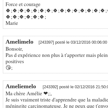
Force et courage
🍀;🍀;🍀;🍀;🍀;🍀;🍀;🍀;🍀;🍀;🍀;🍀;🍀;🍀;🍀;
🍀;🍀;🍀;🍀;🍀;🍀;
Marie
Amelimelo
[243397] posté le 03/12/2016 00:06:0
Bonsoir,
Pas d expérience non plus à t'apporter mais plei
positives
😘;
Ameliemelo
[243392] posté le 02/12/2016 21:50
Ma chère Amélie ❤;️;,
Je suis vraiment triste d'apprendre que la malad
méningite carcinomateuse. Je ne peux que t'env