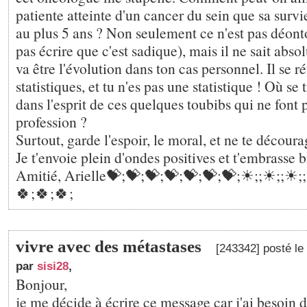
patiente atteinte d'un cancer du sein que sa survie
au plus 5 ans ? Non seulement ce n'est pas déon
pas écrire que c'est sadique), mais il ne sait abso
va être l'évolution dans ton cas personnel. Il se r
statistiques, et tu n'es pas une statistique ! Où se
dans l'esprit de ces quelques toubibs qui ne font 
profession ?
Surtout, garde l'espoir, le moral, et ne te découra
Je t'envoie plein d'ondes positives et t'embrasse b
Amitié, Arielle💝;💝;💝;💝;💝;💝;💝;☀;️;☀;️;☀;️;
🍀;🍀;🍀;
vivre avec des métastases
[243342] posté le
par
sisi28
,
Bonjour,
je me décide à écrire ce message car j'ai besoin d'