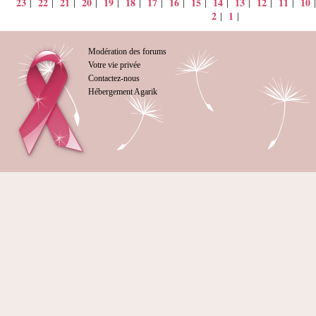
23
22
21
20
19
18
17
16
15
14
13
12
11
10
|
|
|
|
|
|
|
|
|
|
|
|
|
2
1
|
|
Modération des forums
Votre vie privée
Contactez-nous
Hébergement Agarik