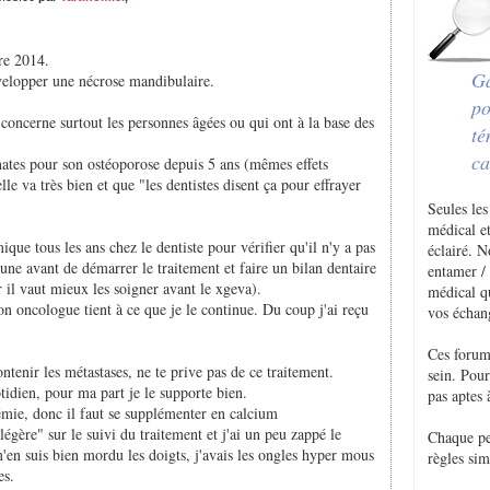
re 2014.
Ga
évelopper une nécrose mandibulaire.
po
 ça concerne surtout les personnes âgées ou qui ont à la base des
té
ca
ates pour son ostéoporose depuis 5 ans (mêmes effets
lle va très bien et que "les dentistes disent ça pour effrayer
Seules les
médical et
que tous les ans chez le dentiste pour vérifier qu'il n'y a pas
éclairé. 
une avant de démarrer le traitement et faire un bilan dentaire
entamer / 
ar il vaut mieux les soigner avant le xgeva).
médical q
n oncologue tient à ce que je le continue. Du coup j'ai reçu
vos échan
Ces forum
ntenir les métastases, ne te prive pas de ce traitement.
sein. Pou
otidien, pour ma part je le supporte bien.
pas aptes 
mie, donc il faut se supplémenter en calcium
légère" sur le suivi du traitement et j'ai un peu zappé le
Chaque p
m'en suis bien mordu les doigts, j'avais les ongles hyper mous
règles sim
es.