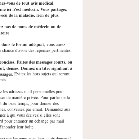
ez-vous de tout avis médical.
ne ici n'est médecin. Vous partagez
vécu de la maladie, rien de plus.
tez pas de noms de médecin ou de
toire
z dans le forum adéquat
, vous aurez
e chance d'avoir des réponses pertinentes.
concises. Faites des messages courts, ou
ut, denses. Donnez un titre signifiant à
ssages.
Evitez les hors sujets qui seront
imés
ez les adresses mail personnelles pour
ser de manière privée. Pour parler de la
et du beau temps, pour donner des
les, conversez par email. Demandez aux
nes à qui vous écrivez si elles sont
rd pour entamer un échange par mail
d'inonder leur boîte.
uez pas les gens, sans leur avoir demandé