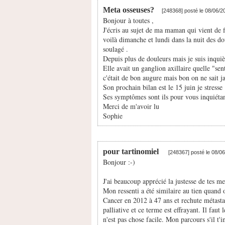
Meta osseuses?
[248368] posté le 08/06/
Bonjour à toutes ,
J'écris au sujet de ma maman qui vient de f
voilà dimanche et lundi dans la nuit des do
soulagé .
Depuis plus de douleurs mais je suis inquièt
Elle avait un ganglion axillaire quelle "sent
c'était de bon augure mais bon on ne sait j
Son prochain bilan est le 15 juin je stresse
Ses symptômes sont ils pour vous inquiétan
Merci de m'avoir lu
Sophie
pour tartinomiel
[248367] posté le 08/0
Bonjour :-)
J'ai beaucoup apprécié la justesse de tes me
Mon ressenti a été similaire au tien quand 
Cancer en 2012 à 47 ans et rechute métastat
palliative et ce terme est effrayant. Il faut
n'est pas chose facile. Mon parcours s'il t'i