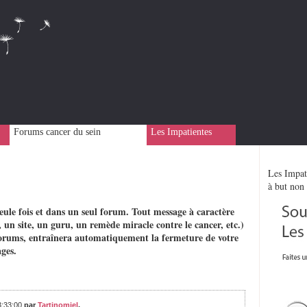
Forums cancer du sein
Les Impatientes
Les Impati
à but non 
eule fois et dans un seul forum. Tout message à caractère
 un site, un guru, un remède miracle contre le cancer, etc.)
rs forums, entraînera automatiquement la fermeture de votre
ges.
3:33:00
par
Tartinomiel
,