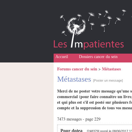
Accueil
Dossiers cancer du sein
Forums cancer du sein
Métastases
>
Métastases
[Poster un message]
Merci de ne poster votre message qu'une s
commercial (pour faire connaître un livre,
et qui plus est s'il est posté sur plusieu
compte et la suppression de tous vos messa
7473 messages - page 229
Pour dotea
[248379] posté le 08/06/2017 1