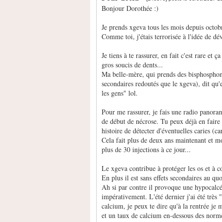
Bonjour Dorothée :)
Je prends xgeva tous les mois depuis octob
Comme toi, j'étais terrorisée à l'idée de d
Je tiens à te rassurer, en fait c'est rare et
gros soucis de dents...
Ma belle-mère, qui prends des bisphosphon
secondaires redoutés que le xgeva), dit qu'e
les gens" lol.
Pour me rassurer, je fais une radio panorami
de début de nécrose. Tu peux déjà en faire 
histoire de détecter d'éventuelles caries (c
Cela fait plus de deux ans maintenant et mo
plus de 30 injections à ce jour...
Le xgeva contribue à protéger les os et à co
En plus il est sans effets secondaires au qu
Ah si par contre il provoque une hypocalcé
impérativement. L'été dernier j'ai été très "
calcium, je peux te dire qu'à la rentrée je 
et un taux de calcium en-dessous des norm