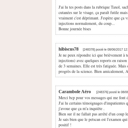
J'ai lu tes posts dans la rubrique Taxol, s
cutanées sur le visage, ça paraît futile mais
vraiment c'est déprimant. J'espère que ça v
injections normalement, du coup...
Bonne journée bises
hibiscus78
[248378] posté le 08/06/2017 12
Je ne peux répondre ici que brièvement à te
injections) avec quelques reports en raison
de 3 semaines. Elle est très fatiguée. Mais 
progrès de la science. Bien amicalement, 
Carambole Aéro
[248376] posté le 08/
Merci bcp pour vos messages qui me font d
J'ai lu certains témoignages d'impatientes q
j'avoue que ça m'a inquiète .
Bien sur il ne fallait pas arrêté d'un coup l
Je sais bien que le petscan est l'examen qu
positif !