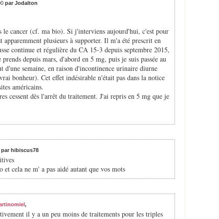
00
par Jodalton
 le cancer (cf. ma bio). Si j'interviens aujourd'hui, c'est pour
est apparemment plusieurs à supporter. Il m'a été prescrit en
ausse continue et régulière du CA 15-3 depuis septembre 2015,
le prends depuis mars, d'abord en 5 mg, puis je suis passée au
ut d'une semaine, en raison d'incontinence urinaire diurne
ai bonheur). Cet effet indésirable n'était pas dans la notice
sites américains.
ires cessent dès l'arrêt du traitement. J'ai repris en 5 mg que je
0
par hibiscus78
itives
co et cela ne m' a pas aidé autant que vos mots
artinomiel
,
ctivement il y a un peu moins de traitements pour les triples