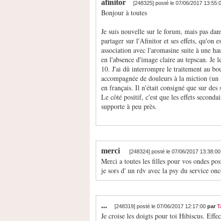
afinitor
[248325] posté le 07/06/2017 13:55:
Bonjour à toutes
Je suis nouvelle sur le forum, mais pas dans
partager sur l'Afinitor et ses effets, qu'on 
association avec l'aromasine suite à une h
en l'absence d'image claire au tepscan. Je 
10. J'ai dû interrompre le traitement au bo
accompagnée de douleurs à la miction (un vr
en français. Il n'était consigné que sur des 
Le côté positif, c'est que les effets seconda
supporte à peu près.
merci
[248324] posté le 07/06/2017 13:38:0
Merci a toutes les filles pour vos ondes pos
je sors d' un rdv avec la psy du service on
...
[248319] posté le 07/06/2017 12:17:00
par
T
Je croise les doigts pour toi Hibiscus. Effe