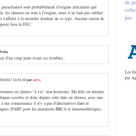
de pr
e paracétamol sont probablement d'origine articulaire qui
celle
, les chimios en sont à l'origine, mais il ne faut pas oublier
pas :
pas s'affoler à la moindre douleur de ce type. Aucune raison de
pporte bien le FEC.
Fofie
nax d'un coup juste avant ces troubles .
Les Im
par
Ag
8/06/2017 10:41:00
par
aero
,
ersonnes en chimio "à vie" non hormono. Ma fille est atteinte
 depuis octobre et donc depuis cette date en chimio, avec une
 ma connaissance il n'y a pas d'alternatives dans le
cliniques (PARP pour les mutations BRCA et immunothérapie).