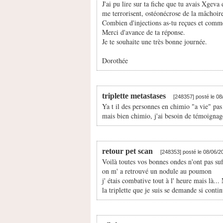
J'ai pu lire sur ta fiche que tu avais Xgeva
me terrorisent, ostéonécrose de la mâchoir
Combien d'injections as-tu reçues et comme
Merci d'avance de ta réponse.
Je te souhaite une très bonne journée.
Dorothée
triplette metastases
[248357] posté le 0
Ya t il des personnes en chimio "a vie" p
mais bien chimio, j'ai besoin de témoignage
retour pet scan
[248353] posté le 08/06/
Voilà toutes vos bonnes ondes n'ont pas suf
on m' a retrouvé un nodule au poumon
j' étais combative tout à l' heure mais là..
la triplette que je suis se demande si conti