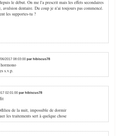
 depuis le début. On me l'a prescrit mais les effets secondaires
e, avulsion dentaire. Du coup je n'ai toujours pas commencé.
nt les supportes-tu ?
8/06/2017 08:03:00
par hibiscus78
as hormono
s s.v.p.
2017 02:01:00
par hibiscus78
fit
. Milieu de la nuit, impossible de dormir
nuer les traitements sert à quelque chose