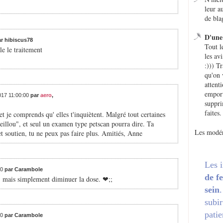
leur a
de bla
D'une 
r hibiscus78
Tout l
le le traitement
les avi
:))) T
qu'on 
attent
emport
2017 11:00:00
par
aero
,
suppri
faites.
 et je comprends qu' elles t'inquiètent. Malgré tout certaines
eillou", et seul un examen type petscan pourra dire. Ta
Les modér
t soutien, tu ne peux pas faire plus. Amitiés, Anne
Les 
00
par Carambole
de f
, mais simplement diminuer la dose. ❤;️;
sein
subir
patie
00
par Carambole