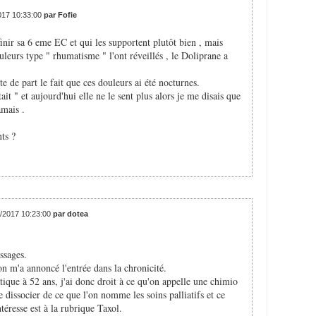
2017 10:33:00
par Fofie
inir sa 6 eme EC et qui les supportent plutôt bien , mais
uleurs type " rhumatisme " l'ont réveillés , le Doliprane a
e de part le fait que ces douleurs ai été nocturnes.
ait " et aujourd'hui elle ne le sent plus alors je me disais que
amais .
ts ?
6/2017 10:23:00
par dotea
ssages.
on m'a annoncé l'entrée dans la chronicité.
ique à 52 ans, j'ai donc droit à ce qu'on appelle une chimio
 le dissocier de ce que l'on nomme les soins palliatifs et ce
ntéresse est à la rubrique Taxol.