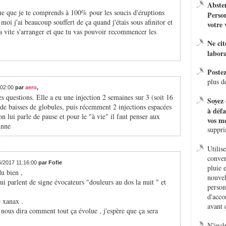
Absten
ache que je te comprends à 100% pour les soucis d'éruptions
Person
 moi j'ai beaucoup souffert de ça quand j'étais sous afinitor et
votre 
a vite s'arranger et que tu vas pouvoir recommencer les
Ne ci
labora
Poste
plus d
:02:00
par
aero
,
s questions. Elle a eu une injection 2 semaines sur 3 (soit 16
Soyez 
 de baisses de globules, puis récemment 2 injections espacées
à défa
on lui parle de pause et pour le "à vie" il faut penser aux
vos me
Anne
suppr
Utilis
conver
06/2017 11:16:00
par Fofie
pluie 
u bien ,
nouvel
ui parlent de signe évocateurs "douleurs au dos la nuit " et
person
d'acco
e xanax .
avant 
i nous dira comment tout ça évolue , j'espère que ça sera
N'incl