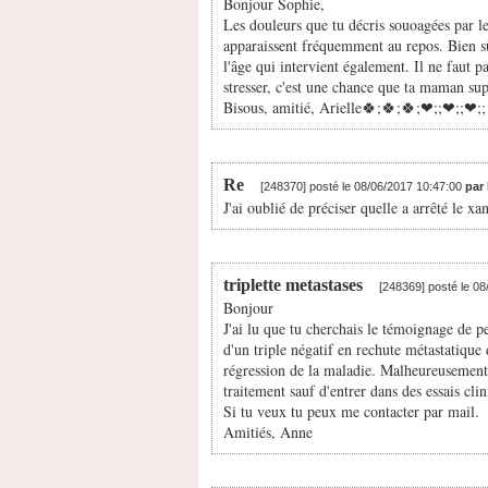
Bonjour Sophie,
Les douleurs que tu décris souoagées par l
apparaissent fréquemment au repos. Bien sûr
l'âge qui intervient également. Il ne faut 
stresser, c'est une chance que ta maman su
Bisous, amitié, Arielle🍀;🍀;🍀;❤;️;❤;️;❤;️;
Re
[248370] posté le 08/06/2017 10:47:00
par 
J'ai oublié de préciser quelle a arrêté le xa
triplette metastases
[248369] posté le 0
Bonjour
J'ai lu que tu cherchais le témoignage de p
d'un triple négatif en rechute métastatique
régression de la maladie. Malheureusement à
traitement sauf d'entrer dans des essais 
Si tu veux tu peux me contacter par mail.
Amitiés, Anne