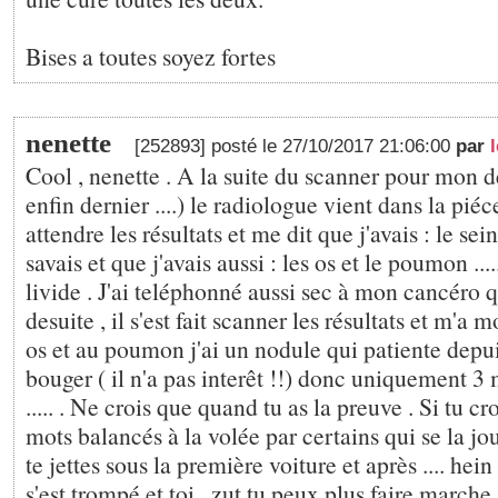
Bises a toutes soyez fortes
nenette
[252893] posté le 27/10/2017 21:06:00
par
Cool , nenette . A la suite du scanner pour mon d
enfin dernier ....) le radiologue vient dans la piéc
attendre les résultats et me dit que j'avais : le sei
savais et que j'avais aussi : les os et le poumon .....
livide . J'ai teléphonné aussi sec à mon cancéro q
desuite , il s'est fait scanner les résultats et m'a 
os et au poumon j'ai un nodule qui patiente depuis
bouger ( il n'a pas interêt !!) donc uniquement 3 
..... . Ne crois que quand tu as la preuve . Si tu cr
mots balancés à la volée par certains qui se la jo
te jettes sous la première voiture et après .... hein
s'est trompé et toi , zut tu peux plus faire marche 