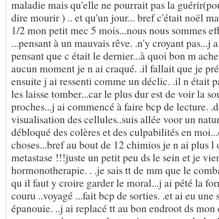
maladie mais qu'elle ne pourrait pas la guérir(po
dire mourir ) .. et qu'un jour... bref c'était noël m
1/2 mon petit mec 5 mois...nous nous sommes eff
...pensant à un mauvais rêve. .n'y croyant pas...j 
pensant que c était le dernier...à quoi bon m ache
aucun moment je n ai craqué. .il fallait que je pré
ensuite j ai ressenti comme un déclic. .il n était 
les laisse tomber...car le plus dur est de voir la s
proches...j ai commencé à faire bcp de lecture. .
visualisation des cellules..suis allée voor un natur
débloqué des colères et des culpabilités en moi...
choses...bref au bout de 12 chimios je n ai plus 
metastase !!!juste un petit peu ds le sein et je v
hormonotherapie. . .je sais tt de mm que le combat
qu il faut y croire garder le moral...j ai pété la for
couru ..voyagé ...fait bcp de sorties. .et ai eu une 
épanouie. ..j ai replacé tt au bon endroot ds mon e