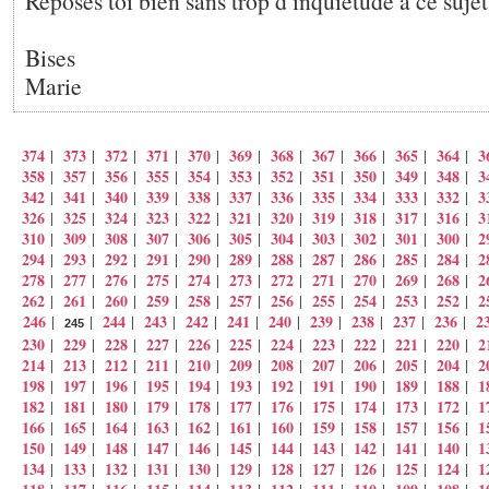
Reposes toi bien sans trop d inquiétude à ce sujet
Bises
Marie
374
373
372
371
370
369
368
367
366
365
364
3
|
|
|
|
|
|
|
|
|
|
|
358
357
356
355
354
353
352
351
350
349
348
3
|
|
|
|
|
|
|
|
|
|
|
342
341
340
339
338
337
336
335
334
333
332
3
|
|
|
|
|
|
|
|
|
|
|
326
325
324
323
322
321
320
319
318
317
316
3
|
|
|
|
|
|
|
|
|
|
|
310
309
308
307
306
305
304
303
302
301
300
2
|
|
|
|
|
|
|
|
|
|
|
294
293
292
291
290
289
288
287
286
285
284
2
|
|
|
|
|
|
|
|
|
|
|
278
277
276
275
274
273
272
271
270
269
268
2
|
|
|
|
|
|
|
|
|
|
|
262
261
260
259
258
257
256
255
254
253
252
2
|
|
|
|
|
|
|
|
|
|
|
246
244
243
242
241
240
239
238
237
236
2
|
|
|
|
|
|
|
|
|
|
|
245
230
229
228
227
226
225
224
223
222
221
220
2
|
|
|
|
|
|
|
|
|
|
|
214
213
212
211
210
209
208
207
206
205
204
2
|
|
|
|
|
|
|
|
|
|
|
198
197
196
195
194
193
192
191
190
189
188
1
|
|
|
|
|
|
|
|
|
|
|
182
181
180
179
178
177
176
175
174
173
172
1
|
|
|
|
|
|
|
|
|
|
|
166
165
164
163
162
161
160
159
158
157
156
1
|
|
|
|
|
|
|
|
|
|
|
150
149
148
147
146
145
144
143
142
141
140
1
|
|
|
|
|
|
|
|
|
|
|
134
133
132
131
130
129
128
127
126
125
124
1
|
|
|
|
|
|
|
|
|
|
|