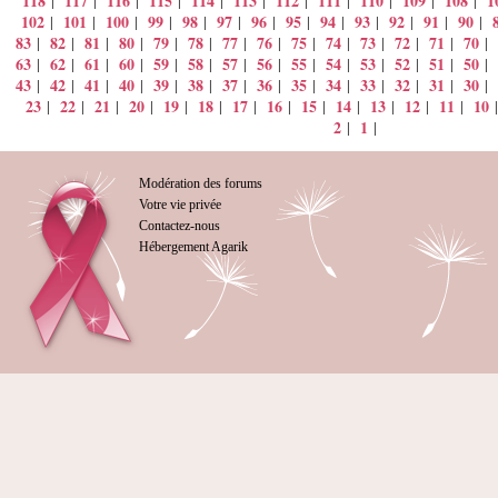
118
117
116
115
114
113
112
111
110
109
108
1
|
|
|
|
|
|
|
|
|
|
|
102
101
100
99
98
97
96
95
94
93
92
91
90
|
|
|
|
|
|
|
|
|
|
|
|
|
83
82
81
80
79
78
77
76
75
74
73
72
71
70
|
|
|
|
|
|
|
|
|
|
|
|
|
|
63
62
61
60
59
58
57
56
55
54
53
52
51
50
|
|
|
|
|
|
|
|
|
|
|
|
|
|
43
42
41
40
39
38
37
36
35
34
33
32
31
30
|
|
|
|
|
|
|
|
|
|
|
|
|
|
23
22
21
20
19
18
17
16
15
14
13
12
11
10
|
|
|
|
|
|
|
|
|
|
|
|
|
2
1
|
|
Modération des forums
Votre vie privée
Contactez-nous
Hébergement Agarik