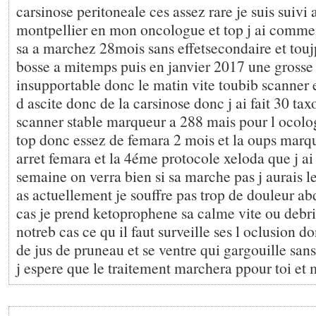
carsinose peritoneale ces assez rare je suis suivi
montpellier en mon oncologue et top j ai comme
sa a marchez 28mois sans effetsecondaire et toujp
bosse a mitemps puis en janvier 2017 une grosse
insupportable donc le matin vite toubib scanner 
d ascite donc de la carsinose donc j ai fait 30 tax
scanner stable marqueur a 288 mais pour l ocol
top donc essez de femara 2 mois et la oups marq
arret femara et la 4éme protocole xeloda que j ai 
semaine on verra bien si sa marche pas j aurais l
as actuellement je souffre pas trop de douleur ab
cas je prend ketoprophene sa calme vite ou debr
notreb cas ce qu il faut surveille ses l oclusion d
de jus de pruneau et se ventre qui gargouille sans
j espere que le traitement marchera ppour toi et 