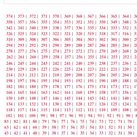
374
373
372
371
370
369
368
367
366
365
364
3
|
|
|
|
|
|
|
|
|
|
|
358
357
356
355
354
353
352
351
350
349
348
3
|
|
|
|
|
|
|
|
|
|
|
342
341
340
339
338
337
336
335
334
333
332
3
|
|
|
|
|
|
|
|
|
|
|
326
325
324
323
322
321
320
319
318
317
316
3
|
|
|
|
|
|
|
|
|
|
|
310
309
308
307
306
305
304
303
302
301
300
2
|
|
|
|
|
|
|
|
|
|
|
294
293
292
291
290
289
288
287
286
285
284
2
|
|
|
|
|
|
|
|
|
|
|
278
277
276
275
274
273
272
271
270
269
268
2
|
|
|
|
|
|
|
|
|
|
|
262
261
260
259
258
257
256
255
254
253
252
2
|
|
|
|
|
|
|
|
|
|
|
246
245
244
243
242
241
240
239
238
237
236
2
|
|
|
|
|
|
|
|
|
|
|
230
229
228
227
226
225
224
223
222
221
220
2
|
|
|
|
|
|
|
|
|
|
|
214
213
212
211
210
209
208
207
206
205
204
2
|
|
|
|
|
|
|
|
|
|
|
198
197
196
195
194
193
192
191
190
189
188
1
|
|
|
|
|
|
|
|
|
|
|
182
181
180
179
178
177
176
175
174
173
172
1
|
|
|
|
|
|
|
|
|
|
|
166
165
164
163
162
161
160
159
158
157
156
1
|
|
|
|
|
|
|
|
|
|
|
150
149
148
147
146
145
144
143
142
141
140
1
|
|
|
|
|
|
|
|
|
|
|
134
133
132
131
130
129
128
127
126
125
124
1
|
|
|
|
|
|
|
|
|
|
|
118
117
116
115
114
113
112
111
110
109
108
1
|
|
|
|
|
|
|
|
|
|
|
102
101
100
99
98
97
96
95
94
93
92
91
90
|
|
|
|
|
|
|
|
|
|
|
|
|
83
82
81
80
79
78
77
76
75
74
73
72
71
70
|
|
|
|
|
|
|
|
|
|
|
|
|
|
63
62
61
60
59
58
57
56
55
54
53
52
51
50
|
|
|
|
|
|
|
|
|
|
|
|
|
|
43
42
41
40
39
38
37
36
35
34
33
32
31
30
|
|
|
|
|
|
|
|
|
|
|
|
|
|