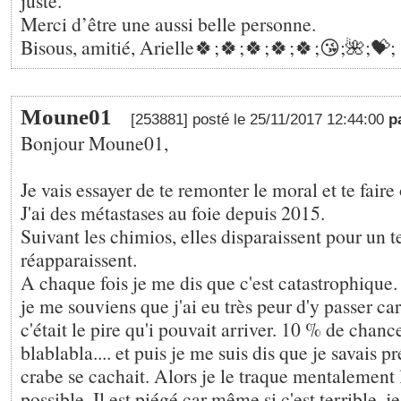
juste.
Merci d’être une aussi belle personne.
Bisous, amitié, Arielle🍀;🍀;🍀;🍀;🍀;😘;🌺;💝;
Moune01
[253881] posté le 25/11/2017 12:44:00
p
Bonjour Moune01,
Je vais essayer de te remonter le moral et te faire 
J'ai des métastases au foie depuis 2015.
Suivant les chimios, elles disparaissent pour un 
réapparaissent.
A chaque fois je me dis que c'est catastrophique.
je me souviens que j'ai eu très peur d'y passer ca
c'était le pire qu'i pouvait arriver. 10 % de chance 
blablabla.... et puis je me suis dis que je savais
crabe se cachait. Alors je le traque mentalement 
possible. Il est piégé car même si c'est terrible, je