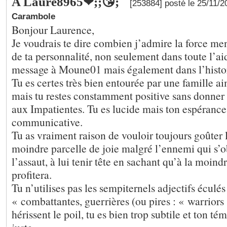
A Laure8965❤;️;😘;
[253884] posté le 25/11/
Carambole
Bonjour Laurence,
Je voudrais te dire combien j’admire la force me
de ta personnalité, non seulement dans toute l’a
message à Moune01 mais également dans l’histo
Tu es certes très bien entourée par une famille ai
mais tu restes constamment positive sans donner
aux Impatientes. Tu es lucide mais ton espérance
communicative.
Tu as vraiment raison de vouloir toujours goûter l
moindre parcelle de joie malgré l’ennemi qui s’ob
l’assaut, à lui tenir tête en sachant qu’à la moindr
profitera.
Tu n’utilises pas les sempiternels adjectifs éculés
« combattantes, guerrières (ou pires : « warriors
hérissent le poil, tu es bien trop subtile et ton t