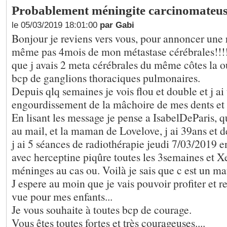
Probablement méningite carcinomateu
le 05/03/2019 18:01:00
par Gabi
Bonjour je reviens vers vous, pour annoncer une 
même pas 4mois de mon métastase cérébrales!!!! 
que j avais 2 meta cérébrales du même côtes la ou 
bcp de ganglions thoraciques pulmonaires.
Depuis qlq semaines je vois flou et double et j a
engourdissement de la mâchoire de mes dents et 
En lisant les message je pense a IsabelDeParis, q
au mail, et la maman de Lovelove, j ai 39ans et deu
j ai 5 séances de radiothérapie jeudi 7/03/2019 
avec herceptine piqûre toutes les 3semaines et X
méninges au cas ou. Voilà je sais que c est un ma
J espere au moin que je vais pouvoir profiter et 
vue pour mes enfants...
Je vous souhaite à toutes bcp de courage.
Vous êtes toutes fortes et très courageuses....