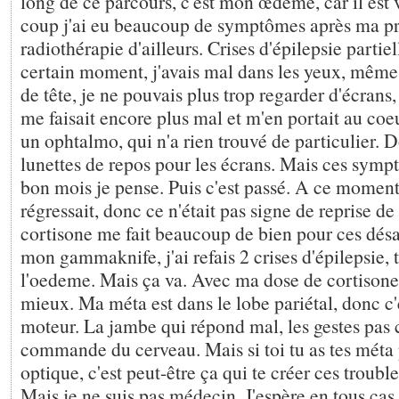
long de ce parcours, c'est mon œdème, car il est
coup j'ai eu beaucoup de symptômes après ma p
radiothérapie d'ailleurs. Crises d'épilepsie partie
certain moment, j'avais mal dans les yeux, même
de tête, je ne pouvais plus trop regarder d'écrans, l
me faisait encore plus mal et m'en portait au coeu
un ophtalmo, qui n'a rien trouvé de particulier. D
lunettes de repos pour les écrans. Mais ces symp
bon mois je pense. Puis c'est passé. A ce momen
régressait, donc ce n'était pas signe de reprise de 
cortisone me fait beaucoup de bien pour ces dés
mon gammaknife, j'ai refais 2 crises d'épilepsie, 
l'oedeme. Mais ça va. Avec ma dose de cortisone,
mieux. Ma méta est dans le lobe pariétal, donc c'e
moteur. La jambe qui répond mal, les gestes pas
commande du cerveau. Mais si toi tu as tes méta 
optique, c'est peut-être ça qui te créer ces troub
Mais je ne suis pas médecin. J'espère en tous cas