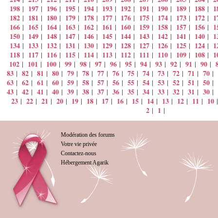
198
197
196
195
194
193
192
191
190
189
188
1
|
|
|
|
|
|
|
|
|
|
|
182
181
180
179
178
177
176
175
174
173
172
1
|
|
|
|
|
|
|
|
|
|
|
166
165
164
163
162
161
160
159
158
157
156
1
|
|
|
|
|
|
|
|
|
|
|
150
149
148
147
146
145
144
143
142
141
140
1
|
|
|
|
|
|
|
|
|
|
|
134
133
132
131
130
129
128
127
126
125
124
1
|
|
|
|
|
|
|
|
|
|
|
118
117
116
115
114
113
112
111
110
109
108
1
|
|
|
|
|
|
|
|
|
|
|
102
101
100
99
98
97
96
95
94
93
92
91
90
|
|
|
|
|
|
|
|
|
|
|
|
|
83
82
81
80
79
78
77
76
75
74
73
72
71
70
|
|
|
|
|
|
|
|
|
|
|
|
|
|
63
62
61
60
59
58
57
56
55
54
53
52
51
50
|
|
|
|
|
|
|
|
|
|
|
|
|
|
43
42
41
40
39
38
37
36
35
34
33
32
31
30
|
|
|
|
|
|
|
|
|
|
|
|
|
|
23
22
21
20
19
18
17
16
15
14
13
12
11
10
|
|
|
|
|
|
|
|
|
|
|
|
|
2
1
|
|
Modération des forums
Votre vie privée
Contactez-nous
Hébergement Agarik