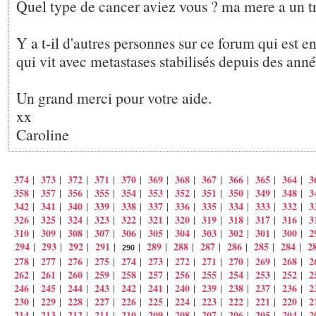
Quel type de cancer aviez vous ? ma mere a un tr
Y a t-il d'autres personnes sur ce forum qui est e
qui vit avec metastases stabilisés depuis des anné
Un grand merci pour votre aide.
xx
Caroline
374
373
372
371
370
369
368
367
366
365
364
3
|
|
|
|
|
|
|
|
|
|
|
358
357
356
355
354
353
352
351
350
349
348
3
|
|
|
|
|
|
|
|
|
|
|
342
341
340
339
338
337
336
335
334
333
332
3
|
|
|
|
|
|
|
|
|
|
|
326
325
324
323
322
321
320
319
318
317
316
3
|
|
|
|
|
|
|
|
|
|
|
310
309
308
307
306
305
304
303
302
301
300
2
|
|
|
|
|
|
|
|
|
|
|
294
293
292
291
289
288
287
286
285
284
2
|
|
|
|
|
|
|
|
|
|
|
290
278
277
276
275
274
273
272
271
270
269
268
2
|
|
|
|
|
|
|
|
|
|
|
262
261
260
259
258
257
256
255
254
253
252
2
|
|
|
|
|
|
|
|
|
|
|
246
245
244
243
242
241
240
239
238
237
236
2
|
|
|
|
|
|
|
|
|
|
|
230
229
228
227
226
225
224
223
222
221
220
2
|
|
|
|
|
|
|
|
|
|
|
214
213
212
211
210
209
208
207
206
205
204
2
|
|
|
|
|
|
|
|
|
|
|