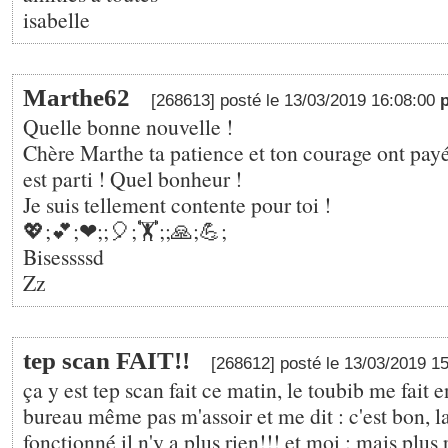
isabelle
Marthe62
[268613] posté le 13/03/2019 16:08:00
Quelle bonne nouvelle !
Chère Marthe ta patience et ton courage ont payé 
est parti ! Quel bonheur !
Je suis tellement contente pour toi !
💖;💕;❤;️;🎈;🏋;️;🙏;💪;
Bisessssd
Zz
tep scan FAIT!!
[268612] posté le 13/03/2019 1
ça y est tep scan fait ce matin, le toubib me fait 
bureau même pas m'assoir et me dit : c'est bon, l
fonctionné il n'y a plus rien!!! et moi : mais plus