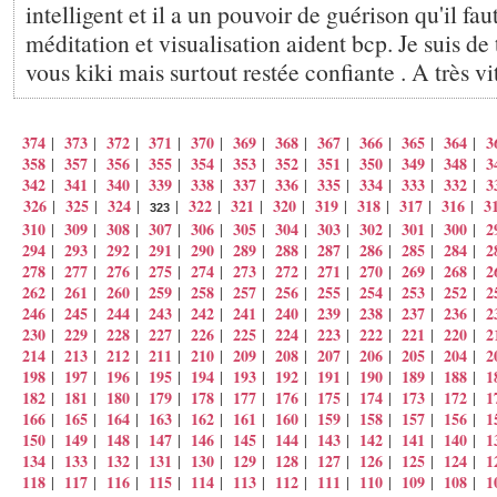
intelligent et il a un pouvoir de guérison qu'il fau
méditation et visualisation aident bcp. Je suis de
vous kiki mais surtout restée confiante . A très vi
374
373
372
371
370
369
368
367
366
365
364
3
|
|
|
|
|
|
|
|
|
|
|
358
357
356
355
354
353
352
351
350
349
348
3
|
|
|
|
|
|
|
|
|
|
|
342
341
340
339
338
337
336
335
334
333
332
3
|
|
|
|
|
|
|
|
|
|
|
326
325
324
322
321
320
319
318
317
316
3
|
|
|
|
|
|
|
|
|
|
|
323
310
309
308
307
306
305
304
303
302
301
300
2
|
|
|
|
|
|
|
|
|
|
|
294
293
292
291
290
289
288
287
286
285
284
2
|
|
|
|
|
|
|
|
|
|
|
278
277
276
275
274
273
272
271
270
269
268
2
|
|
|
|
|
|
|
|
|
|
|
262
261
260
259
258
257
256
255
254
253
252
2
|
|
|
|
|
|
|
|
|
|
|
246
245
244
243
242
241
240
239
238
237
236
2
|
|
|
|
|
|
|
|
|
|
|
230
229
228
227
226
225
224
223
222
221
220
2
|
|
|
|
|
|
|
|
|
|
|
214
213
212
211
210
209
208
207
206
205
204
2
|
|
|
|
|
|
|
|
|
|
|
198
197
196
195
194
193
192
191
190
189
188
1
|
|
|
|
|
|
|
|
|
|
|
182
181
180
179
178
177
176
175
174
173
172
1
|
|
|
|
|
|
|
|
|
|
|
166
165
164
163
162
161
160
159
158
157
156
1
|
|
|
|
|
|
|
|
|
|
|
150
149
148
147
146
145
144
143
142
141
140
1
|
|
|
|
|
|
|
|
|
|
|
134
133
132
131
130
129
128
127
126
125
124
1
|
|
|
|
|
|
|
|
|
|
|
118
117
116
115
114
113
112
111
110
109
108
1
|
|
|
|
|
|
|
|
|
|
|