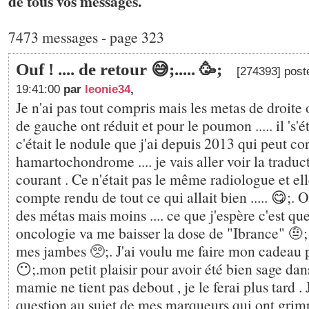
de tous vos messages.
7473 messages - page 323
Ouf ! .... de retour 😅;..... 🥳;
[274393] post
19:41:00
par
leonie34
,
Je n'ai pas tout compris mais les metas de droite 
de gauche ont réduit et pour le poumon ..... il 's'
c'était le nodule que j'ai depuis 2013 qui peut cor
hamartochondrome .... je vais aller voir la tradu
courant . Ce n'était pas le même radiologue et elle
compte rendu de tout ce qui allait bien ..... 😋;. O
des métas mais moins .... ce que j'espère c'est 
oncologie va me baisser la dose de "Ibrance" 🤨; 
mes jambes 🥺;. J'ai voulu me faire mon cadeau po
😶;.mon petit plaisir pour avoir été bien sage da
mamie ne tient pas debout , je le ferai plus tard . 
question au sujet de mes marqueurs qui ont grimpé 