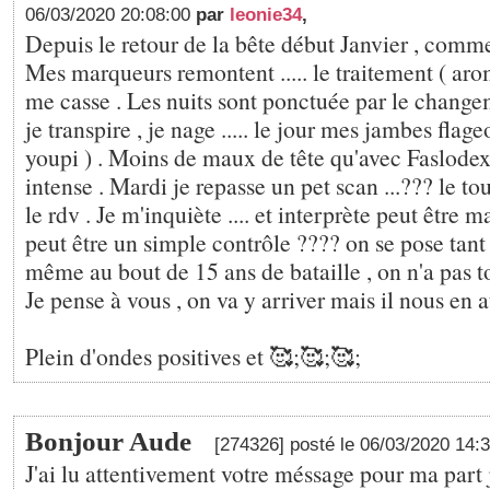
06/03/2020 20:08:00
par
leonie34
,
Depuis le retour de la bête début Janvier , comme
Mes marqueurs remontent ..... le traitement ( aro
me casse . Les nuits sont ponctuée par le change
je transpire , je nage ..... le jour mes jambes flage
youpi ) . Moins de maux de tête qu'avec Faslodex
intense . Mardi je repasse un pet scan ...??? le to
le rdv . Je m'inquiète .... et interprète peut être ma
peut être un simple contrôle ???? on se pose tant
même au bout de 15 ans de bataille , on n'a pas to
Je pense à vous , on va y arriver mais il nous en au
Plein d'ondes positives et 🥰;🥰;🥰;
Bonjour Aude
[274326] posté le 06/03/2020 14:
J'ai lu attentivement votre méssage pour ma part 