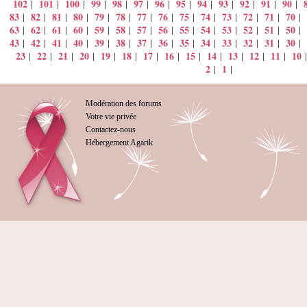
102
101
100
99
98
97
96
95
94
93
92
91
90
|
|
|
|
|
|
|
|
|
|
|
|
|
83
82
81
80
79
78
77
76
75
74
73
72
71
70
|
|
|
|
|
|
|
|
|
|
|
|
|
|
63
62
61
60
59
58
57
56
55
54
53
52
51
50
|
|
|
|
|
|
|
|
|
|
|
|
|
|
43
42
41
40
39
38
37
36
35
34
33
32
31
30
|
|
|
|
|
|
|
|
|
|
|
|
|
|
23
22
21
20
19
18
17
16
15
14
13
12
11
10
|
|
|
|
|
|
|
|
|
|
|
|
|
2
1
|
|
Modération des forums
Votre vie privée
Contactez-nous
Hébergement Agarik