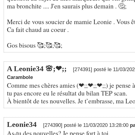
ma bronchite .... J'en saurais plus demain . 🤔;
Merci de vous soucier de mamie Leonie . Vous êt
Ca fait chaud au coeur .
Gos bisous 🥰;🥰;🥰;
A Leonie34 🌸;❤;️;
[274391] posté le 11/03/20
Carambole
Comme mes chères amies (❤;️;❤;️;❤;️;) je pense à 
tu pas encore eu le résultat du bilan TEP scan.
À bientôt de tes nouvelles. Je t’embrasse, ma Leo
Leonie34
[274390] posté le 11/03/2020 13:28:00
p
As-tu des nouvelles? Je pense fort à toi.