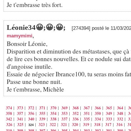
Je t'embrasse très fort.
Léonie34😀;😀;😀;
[274394] posté le 11/03/20
mamymimi
,
Bonsoir Léonie,
Disparition et diminution des métastases, que çà
de lire ces bonnes nouvelles. Et ce nodule sui da
d'angoisse inutile.
Essaie de négocier Ibrance100, tu seras moins fa
Passe une bonne nuit.
Je t'embrasse, Michèle
374
373
372
371
370
369
368
367
366
365
364
3
|
|
|
|
|
|
|
|
|
|
|
358
357
356
355
354
353
352
351
350
349
348
3
|
|
|
|
|
|
|
|
|
|
|
342
341
340
339
338
337
336
335
334
333
332
3
|
|
|
|
|
|
|
|
|
|
|
326
325
323
322
321
320
319
318
317
316
3
|
|
|
|
|
|
|
|
|
|
|
324
310
309
308
307
306
305
304
303
302
301
300
2
|
|
|
|
|
|
|
|
|
|
|