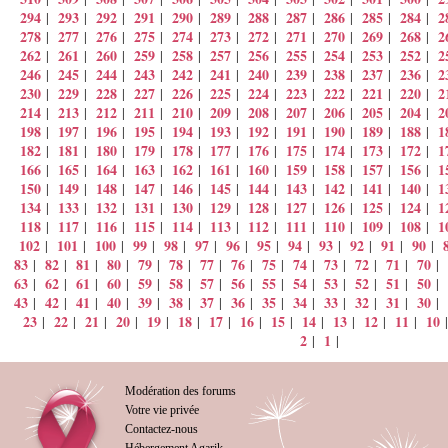
294
293
292
291
290
289
288
287
286
285
284
2
|
|
|
|
|
|
|
|
|
|
|
278
277
276
275
274
273
272
271
270
269
268
2
|
|
|
|
|
|
|
|
|
|
|
262
261
260
259
258
257
256
255
254
253
252
2
|
|
|
|
|
|
|
|
|
|
|
246
245
244
243
242
241
240
239
238
237
236
2
|
|
|
|
|
|
|
|
|
|
|
230
229
228
227
226
225
224
223
222
221
220
2
|
|
|
|
|
|
|
|
|
|
|
214
213
212
211
210
209
208
207
206
205
204
2
|
|
|
|
|
|
|
|
|
|
|
198
197
196
195
194
193
192
191
190
189
188
1
|
|
|
|
|
|
|
|
|
|
|
182
181
180
179
178
177
176
175
174
173
172
1
|
|
|
|
|
|
|
|
|
|
|
166
165
164
163
162
161
160
159
158
157
156
1
|
|
|
|
|
|
|
|
|
|
|
150
149
148
147
146
145
144
143
142
141
140
1
|
|
|
|
|
|
|
|
|
|
|
134
133
132
131
130
129
128
127
126
125
124
1
|
|
|
|
|
|
|
|
|
|
|
118
117
116
115
114
113
112
111
110
109
108
1
|
|
|
|
|
|
|
|
|
|
|
102
101
100
99
98
97
96
95
94
93
92
91
90
|
|
|
|
|
|
|
|
|
|
|
|
|
83
82
81
80
79
78
77
76
75
74
73
72
71
70
|
|
|
|
|
|
|
|
|
|
|
|
|
|
63
62
61
60
59
58
57
56
55
54
53
52
51
50
|
|
|
|
|
|
|
|
|
|
|
|
|
|
43
42
41
40
39
38
37
36
35
34
33
32
31
30
|
|
|
|
|
|
|
|
|
|
|
|
|
|
23
22
21
20
19
18
17
16
15
14
13
12
11
10
|
|
|
|
|
|
|
|
|
|
|
|
|
2
1
|
|
Modération des forums
Votre vie privée
Contactez-nous