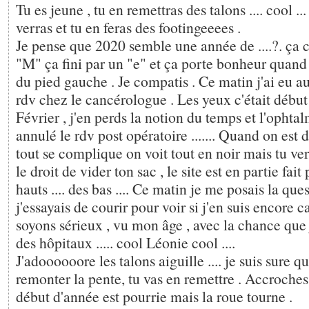
Tu es jeune , tu en remettras des talons .... cool ..
verras et tu en feras des footingeeees .
Je pense que 2020 semble une année de ....?. ç
"M" ça fini par un "e" et ça porte bonheur quan
du pied gauche . Je compatis . Ce matin j'ai eu au
rdv chez le cancérologue . Les yeux c'était début
Février , j'en perds la notion du temps et l'ophta
annulé le rdv post opératoire ....... Quand on est 
tout se complique on voit tout en noir mais tu ver
le droit de vider ton sac , le site est en partie fai
hauts .... des bas .... Ce matin je me posais la ques
j'essayais de courir pour voir si j'en suis encore cap
soyons sérieux , vu mon âge , avec la chance que j'
des hôpitaux ..... cool Léonie cool ....
J'adoooooore les talons aiguille .... je suis sure q
remonter la pente, tu vas en remettre . Accroche
début d'année est pourrie mais la roue tourne .