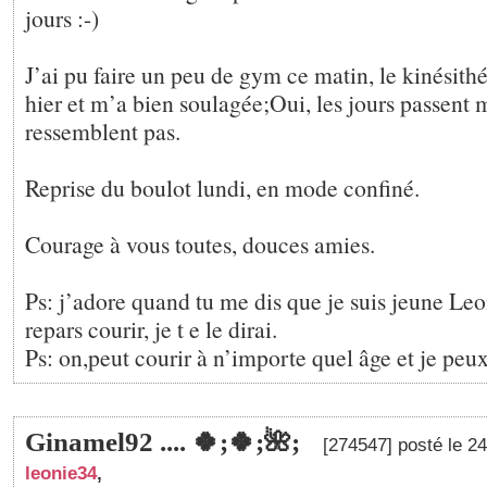
jours :-)
J’ai pu faire un peu de gym ce matin, le kinésith
hier et m’a bien soulagée;Oui, les jours passent 
ressemblent pas.
Reprise du boulot lundi, en mode confiné.
Courage à vous toutes, douces amies.
Ps: j’adore quand tu me dis que je suis jeune Leon
repars courir, je t e le dirai.
Ps: on,peut courir à n’importe quel âge et je peux
Ginamel92 .... 🍀;🍀;🌺;
[274547] posté le 2
leonie34
,