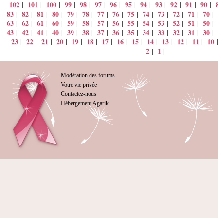
102
101
100
99
98
97
96
95
94
93
92
91
90
|
|
|
|
|
|
|
|
|
|
|
|
|
83
82
81
80
79
78
77
76
75
74
73
72
71
70
|
|
|
|
|
|
|
|
|
|
|
|
|
|
63
62
61
60
59
58
57
56
55
54
53
52
51
50
|
|
|
|
|
|
|
|
|
|
|
|
|
|
43
42
41
40
39
38
37
36
35
34
33
32
31
30
|
|
|
|
|
|
|
|
|
|
|
|
|
|
23
22
21
20
19
18
17
16
15
14
13
12
11
10
|
|
|
|
|
|
|
|
|
|
|
|
|
2
1
|
|
Modération des forums
Votre vie privée
Contactez-nous
Hébergement Agarik