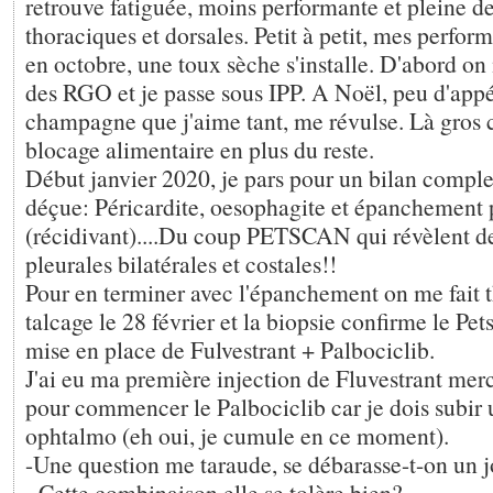
retrouve fatiguée, moins performante et pleine d
thoraciques et dorsales. Petit à petit, mes perfo
en octobre, une toux sèche s'installe. D'abord o
des RGO et je passe sous IPP. A Noël, peu d'appé
champagne que j'aime tant, me révulse. Là gros 
blocage alimentaire en plus du reste.
Début janvier 2020, je pars pour un bilan complet 
déçue: Péricardite, oesophagite et épanchement 
(récidivant)....Du coup PETSCAN qui révèlent d
pleurales bilatérales et costales!!
Pour en terminer avec l'épanchement on me fait 
talcage le 28 février et la biopsie confirme le Pet
mise en place de Fulvestrant + Palbociclib.
J'ai eu ma première injection de Fluvestrant mercr
pour commencer le Palbociclib car je dois subir 
ophtalmo (eh oui, je cumule en ce moment).
-Une question me taraude, se débarasse-t-on un 
- Cette combinaison elle se tolère bien?