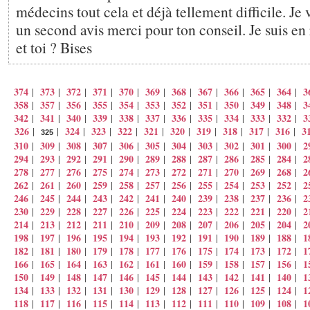
médecins tout cela et déjà tellement difficile. Je 
un second avis merci pour ton conseil. Je suis en
et toi ? Bises
374
373
372
371
370
369
368
367
366
365
364
3
|
|
|
|
|
|
|
|
|
|
|
358
357
356
355
354
353
352
351
350
349
348
3
|
|
|
|
|
|
|
|
|
|
|
342
341
340
339
338
337
336
335
334
333
332
3
|
|
|
|
|
|
|
|
|
|
|
326
324
323
322
321
320
319
318
317
316
3
|
|
|
|
|
|
|
|
|
|
|
325
310
309
308
307
306
305
304
303
302
301
300
2
|
|
|
|
|
|
|
|
|
|
|
294
293
292
291
290
289
288
287
286
285
284
2
|
|
|
|
|
|
|
|
|
|
|
278
277
276
275
274
273
272
271
270
269
268
2
|
|
|
|
|
|
|
|
|
|
|
262
261
260
259
258
257
256
255
254
253
252
2
|
|
|
|
|
|
|
|
|
|
|
246
245
244
243
242
241
240
239
238
237
236
2
|
|
|
|
|
|
|
|
|
|
|
230
229
228
227
226
225
224
223
222
221
220
2
|
|
|
|
|
|
|
|
|
|
|
214
213
212
211
210
209
208
207
206
205
204
2
|
|
|
|
|
|
|
|
|
|
|
198
197
196
195
194
193
192
191
190
189
188
1
|
|
|
|
|
|
|
|
|
|
|
182
181
180
179
178
177
176
175
174
173
172
1
|
|
|
|
|
|
|
|
|
|
|
166
165
164
163
162
161
160
159
158
157
156
1
|
|
|
|
|
|
|
|
|
|
|
150
149
148
147
146
145
144
143
142
141
140
1
|
|
|
|
|
|
|
|
|
|
|
134
133
132
131
130
129
128
127
126
125
124
1
|
|
|
|
|
|
|
|
|
|
|
118
117
116
115
114
113
112
111
110
109
108
1
|
|
|
|
|
|
|
|
|
|
|