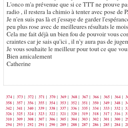
L'onco m'a prévenue que si ce TTT ne prouve pas 
radio , il restera la chimio à tenter avec pose de P
Je n'en suis pas là et j'essaye de garder l'espéran
peu plus rose avec de meilleures résultats le mois
Cela me fait déjà un bien fou de pouvoir vous 
craintes car je sais qu'ici , il n'y aura pas de jug
Je vous souhaite le meilleur pour tout ce que vous
Bien amicalement
Catherine
374
373
372
371
370
369
368
367
366
365
364
3
|
|
|
|
|
|
|
|
|
|
|
358
357
356
355
354
353
352
351
350
349
348
3
|
|
|
|
|
|
|
|
|
|
|
342
341
340
339
338
337
336
335
334
333
332
3
|
|
|
|
|
|
|
|
|
|
|
326
325
324
323
322
321
320
319
318
317
316
3
|
|
|
|
|
|
|
|
|
|
|
310
309
308
307
306
305
304
303
302
301
300
2
|
|
|
|
|
|
|
|
|
|
|
294
293
292
291
290
289
288
287
286
285
284
2
|
|
|
|
|
|
|
|
|
|
|