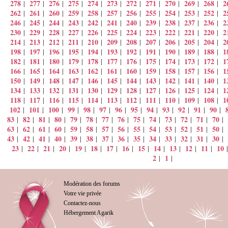
278
277
276
275
274
273
272
271
270
269
268
2
|
|
|
|
|
|
|
|
|
|
|
262
261
260
259
258
257
256
255
254
253
252
2
|
|
|
|
|
|
|
|
|
|
|
246
245
244
243
242
241
240
239
238
237
236
2
|
|
|
|
|
|
|
|
|
|
|
230
229
228
227
226
225
224
223
222
221
220
2
|
|
|
|
|
|
|
|
|
|
|
214
213
212
211
210
209
208
207
206
205
204
2
|
|
|
|
|
|
|
|
|
|
|
198
197
196
195
194
193
192
191
190
189
188
1
|
|
|
|
|
|
|
|
|
|
|
182
181
180
179
178
177
176
175
174
173
172
1
|
|
|
|
|
|
|
|
|
|
|
166
165
164
163
162
161
160
159
158
157
156
1
|
|
|
|
|
|
|
|
|
|
|
150
149
148
147
146
145
144
143
142
141
140
1
|
|
|
|
|
|
|
|
|
|
|
134
133
132
131
130
129
128
127
126
125
124
1
|
|
|
|
|
|
|
|
|
|
|
118
117
116
115
114
113
112
111
110
109
108
1
|
|
|
|
|
|
|
|
|
|
|
102
101
100
99
98
97
96
95
94
93
92
91
90
|
|
|
|
|
|
|
|
|
|
|
|
|
83
82
81
80
79
78
77
76
75
74
73
72
71
70
|
|
|
|
|
|
|
|
|
|
|
|
|
|
63
62
61
60
59
58
57
56
55
54
53
52
51
50
|
|
|
|
|
|
|
|
|
|
|
|
|
|
43
42
41
40
39
38
37
36
35
34
33
32
31
30
|
|
|
|
|
|
|
|
|
|
|
|
|
|
23
22
21
20
19
18
17
16
15
14
13
12
11
10
|
|
|
|
|
|
|
|
|
|
|
|
|
2
1
|
|
Modération des forums
Votre vie privée
Contactez-nous
Hébergement Agarik