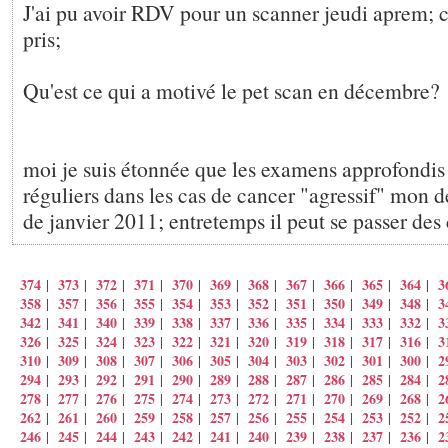
J'ai pu avoir RDV pour un scanner jeudi aprem; c
pris;
Qu'est ce qui a motivé le pet scan en décembre?
moi je suis étonnée que les examens approfondis 
réguliers dans les cas de cancer "agressif" mon d
de janvier 2011; entretemps il peut se passer des chos
374
373
372
371
370
369
368
367
366
365
364
3
|
|
|
|
|
|
|
|
|
|
|
358
357
356
355
354
353
352
351
350
349
348
3
|
|
|
|
|
|
|
|
|
|
|
342
341
340
339
338
337
336
335
334
333
332
3
|
|
|
|
|
|
|
|
|
|
|
326
325
324
323
322
321
320
319
318
317
316
3
|
|
|
|
|
|
|
|
|
|
|
310
309
308
307
306
305
304
303
302
301
300
2
|
|
|
|
|
|
|
|
|
|
|
294
293
292
291
290
289
288
287
286
285
284
2
|
|
|
|
|
|
|
|
|
|
|
278
277
276
275
274
273
272
271
270
269
268
2
|
|
|
|
|
|
|
|
|
|
|
262
261
260
259
258
257
256
255
254
253
252
2
|
|
|
|
|
|
|
|
|
|
|
246
245
244
243
242
241
240
239
238
237
236
2
|
|
|
|
|
|
|
|
|
|
|