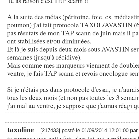
Tu as raison c'est TEP scann !!
A la suite des métas (péritoine, foie, os, médiasti
poumon) j'ai fait protocole TAXOL/AVASTIN (6x3
pas résutats de mon TAP scann de juin mais il p
ont stabilisées et/ou diminuées.
Et là je suis depuis deux mois sous AVASTIN seul
semaines (jusqu'à récidive).
Mais comme mes marqueurs viennent de doubler e
ventre, je fais TAP scann et revois oncologue se
Si je n'étais pas dans protocole d'essai, je n'aura
tous les deux mois (et non pas toutes les 3 sem
j'ai mal au ventre, je suppose que j'aurais réagi
taxoline
[217433] posté le 01/09/2014 12:01:00
pa
je suppose que cette fois c'est toi qui a mélanger 