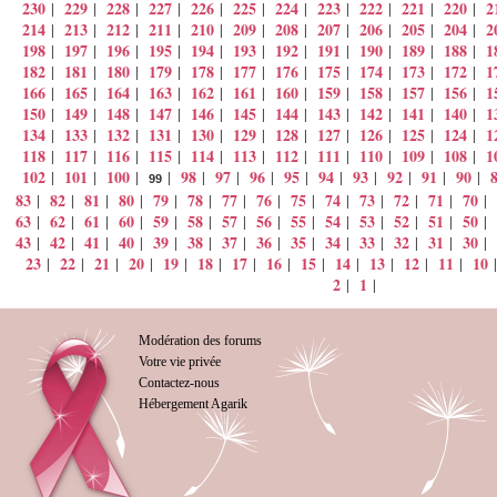
230
229
228
227
226
225
224
223
222
221
220
2
|
|
|
|
|
|
|
|
|
|
|
214
213
212
211
210
209
208
207
206
205
204
2
|
|
|
|
|
|
|
|
|
|
|
198
197
196
195
194
193
192
191
190
189
188
1
|
|
|
|
|
|
|
|
|
|
|
182
181
180
179
178
177
176
175
174
173
172
1
|
|
|
|
|
|
|
|
|
|
|
166
165
164
163
162
161
160
159
158
157
156
1
|
|
|
|
|
|
|
|
|
|
|
150
149
148
147
146
145
144
143
142
141
140
1
|
|
|
|
|
|
|
|
|
|
|
134
133
132
131
130
129
128
127
126
125
124
1
|
|
|
|
|
|
|
|
|
|
|
118
117
116
115
114
113
112
111
110
109
108
1
|
|
|
|
|
|
|
|
|
|
|
102
101
100
98
97
96
95
94
93
92
91
90
|
|
|
|
|
|
|
|
|
|
|
|
|
99
83
82
81
80
79
78
77
76
75
74
73
72
71
70
|
|
|
|
|
|
|
|
|
|
|
|
|
|
63
62
61
60
59
58
57
56
55
54
53
52
51
50
|
|
|
|
|
|
|
|
|
|
|
|
|
|
43
42
41
40
39
38
37
36
35
34
33
32
31
30
|
|
|
|
|
|
|
|
|
|
|
|
|
|
23
22
21
20
19
18
17
16
15
14
13
12
11
10
|
|
|
|
|
|
|
|
|
|
|
|
|
2
1
|
|
Modération des forums
Votre vie privée
Contactez-nous
Hébergement Agarik