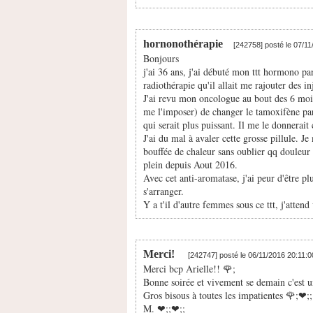
hornonothérapie
[242758] posté le 07/1
Bonjours
j'ai 36 ans, j'ai débuté mon ttt hormono pa
radiothérapie qu'il allait me rajouter des in
J'ai revu mon oncologue au bout des 6 mois
me l'imposer) de changer le tamoxifène pa
qui serait plus puissant. Il me le donnerait
J'ai du mal à avaler cette grosse pillule. Je
bouffée de chaleur sans oublier qq douleur a
plein depuis Aout 2016.
Avec cet anti-aromatase, j'ai peur d'être plu
s'arranger.
Y a t'il d'autre femmes sous ce ttt, j'atten
Merci!
[242747] posté le 06/11/2016 20:11:
Merci bcp Arielle!! 🌹;
Bonne soirée et vivement se demain c'est un
Gros bisous à toutes les impatientes 🌹;❤;️;
M. ❤;️;❤;️;