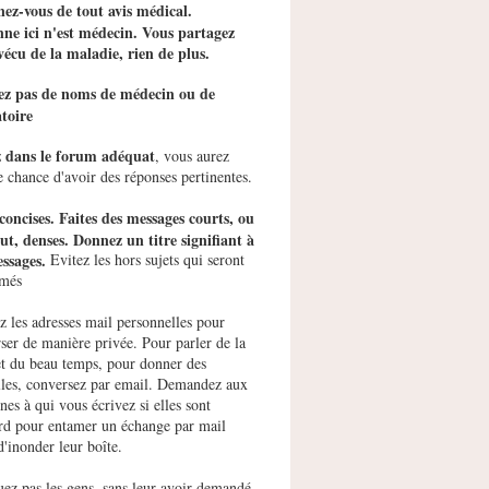
ez-vous de tout avis médical.
ne ici n'est médecin. Vous partagez
vécu de la maladie, rien de plus.
tez pas de noms de médecin ou de
toire
z dans le forum adéquat
, vous aurez
e chance d'avoir des réponses pertinentes.
concises. Faites des messages courts, ou
ut, denses. Donnez un titre signifiant à
ssages.
Evitez les hors sujets qui seront
imés
ez les adresses mail personnelles pour
ser de manière privée. Pour parler de la
et du beau temps, pour donner des
les, conversez par email. Demandez aux
nes à qui vous écrivez si elles sont
rd pour entamer un échange par mail
d'inonder leur boîte.
uez pas les gens, sans leur avoir demandé