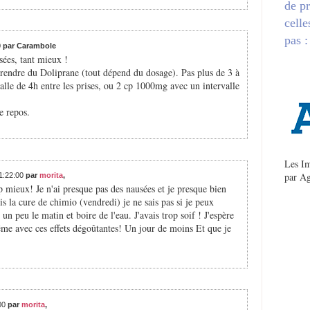
de pr
celle
pas :
0
par Carambole
ées, tant mieux !
prendre du Doliprane (tout dépend du dosage). Pas plus de 3 à
alle de 4h entre les prises, ou 2 cp 1000mg avec un intervalle
e repos.
Les Im
par
Ag
11:22:00
par
morita
,
 mieux! Je n'ai presque pas des nausées et je presque bien
s la cure de chimio (vendredi) je ne sais pas si je peux
n peu le matin et boire de l'eau. J'avais trop soif ! J'espère
me avec ces effets dégoûtantes! Un jour de moins Et que je
:00
par
morita
,