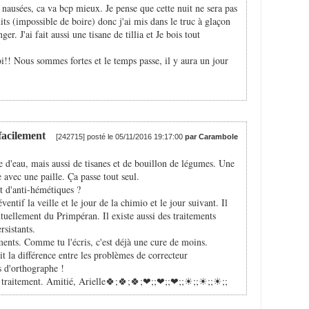
 nausées, ca va bcp mieux. Je pense que cette nuit ne sera pas
uits (impossible de boire) donc j'ai mis dans le truc à glaçon
ger. J'ai fait aussi une tisane de tillia et Je bois tout
oi!! Nous sommes fortes et le temps passe, il y aura un jour
facilement
[242715] posté le 05/11/2016 19:17:00
par Carambole
e d'eau, mais aussi de tisanes et de bouillon de légumes. Une
e avec une paille. Ça passe tout seul.
t d'anti-hémétiques ?
entif la veille et le jour de la chimio et le jour suivant. Il
uellement du Primpéran. Il existe aussi des traitements
sistants.
ents. Comme tu l'écris, c'est déjà une cure de moins.
it la différence entre les problèmes de correcteur
s d'orthographe !
traitement. Amitié, Arielle🍀;🍀;🍀;❤;️;❤;️;❤;️;☀;️;☀;️;☀;️;