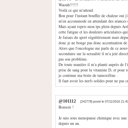
Waouh!!!!!!
Voilà ce qui m'attend.
Bon pour l'instant bouffée de chaleur oui j
m'en accommode en attendant des séances d'
Mais ayant repris mon tps plein depuis Aoû
cette fatigue et les douleurs articulaires q
Je faisais du sport régulièrement mais depu
donc je ne bouge pas donc accentuation de 
Alors que l'oncologue me parle de ce nouvea
secondaire sur la sexualité il m'a jeté dire
pas son problème.
De toute manière il m'a planté auprès de l'in
prise de sang pour la vitamine D, et pour r
je continue ma boite de tamoxifène .
Il faut avoir les nerfs solides pour ne pas cr
@101112
[242778] posté le 07/11/2016 21:4
Bonsoir !
Je suis sous menopause chimique avec une 
depuis un an.