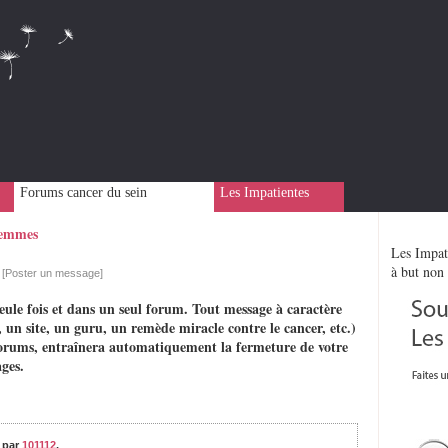
Forums cancer du sein
Les Impatientes
Femmes
Les Impati
s
à but non 
[Poster un message]
eule fois et dans un seul forum. Tout message à caractère
 un site, un guru, un remède miracle contre le cancer, etc.)
rs forums, entraînera automatiquement la fermeture de votre
ges.
0
par
101112
,