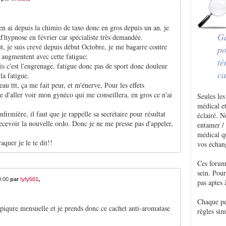
'en ai depuis la chimio de taxo donc en gros depuis un an, je
Ga
hypnose en février car spécialiste très demandée.
t, je suis crevé depuis début Octobre, je me bagarre contre
po
ui augmentent avec cette fatigue;
té
is c'est l'engrenage, fatigue donc pas de sport donc douleur
ca
la fatigue.
u ttt, ça me fait peur, et m'énerve, Pour les effets
cte d'aller voir mon gynéco qui me conseillera, en gros ce n'ai
Seules les
médical et
firmière, il faut que je rappelle sa secrétaire pour résultat
éclairé. 
ecevoir la nouvelle ordo. Donc je ne me presse pas d'appeler,
entamer / 
médical q
aquer je le te dit!!
vos échan
Ces forum
sein. Pou
0:00
par
lyly501
,
pas aptes 
Chaque p
piqure mensuelle et je prends donc ce cachet anti-aromatase
règles sim