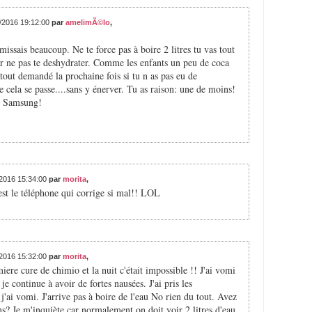
1/2016 19:12:00
par
amelimÃ©lo
,
missais beaucoup. Ne te force pas à boire 2 litres tu vas tout
our ne pas te deshydrater. Comme les enfants un peu de coca
out demandé la prochaine fois si tu n as pas eu de
 cela se passe....sans y énerver. Tu as raison: une de moins!
n Samsung!
/2016 15:34:00
par
morita
,
est le téléphone qui corrige si mal!! LOL
/2016 15:32:00
par
morita
,
miere cure de chimio et la nuit c'était impossible !! J'ai vomi
je continue à avoir de fortes nausées. J'ai pris les
'ai vomi. J'arrive pas à boire de l'eau No rien du tout. Avez
s? Je m'inquiète car normalement on doit voir 2 litres d'eau