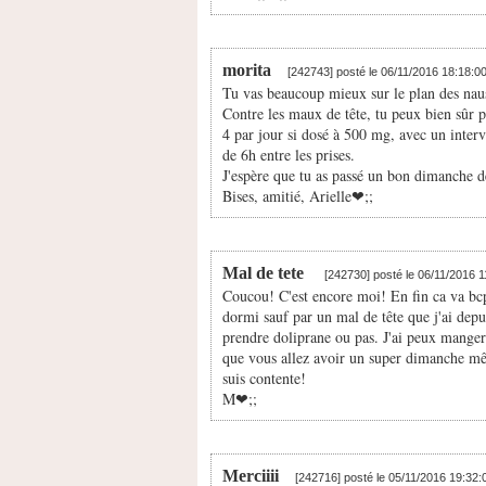
morita
[242743] posté le 06/11/2016 18:18:0
Tu vas beaucoup mieux sur le plan des naus
Contre les maux de tête, tu peux bien sûr 
4 par jour si dosé à 500 mg, avec un interv
de 6h entre les prises.
J'espère que tu as passé un bon dimanche d
Bises, amitié, Arielle❤;️;
Mal de tete
[242730] posté le 06/11/2016 
Coucou! C'est encore moi! En fin ca va bcp
dormi sauf par un mal de tête que j'ai depui
prendre doliprane ou pas. J'ai peux manger u
que vous allez avoir un super dimanche mê
suis contente!
M❤;️;
Merciiii
[242716] posté le 05/11/2016 19:32