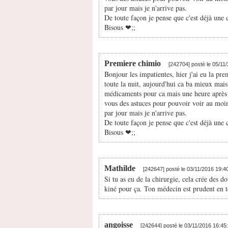
par jour mais je n'arrive pas.
De toute façon je pense que c'est déjà une
Bisous ❤;️;
Premiere chimio
[242704] posté le 05/11
Bonjour les impatientes, hier j'ai eu la pre
toute la nuit, aujourd'hui ca ba mieux mais 
médicaments pour ca mais une heure après j
vous des astuces pour pouvoir voir au moin
par jour mais je n'arrive pas.
De toute façon je pense que c'est déjà une
Bisous ❤;️;
Mathilde
[242647] posté le 03/11/2016 19:4
Si tu as eu de la chirurgie, cela crée des do
kiné pour ça. Ton médecin est prudent en te
angoisse
[242644] posté le 03/11/2016 16:45