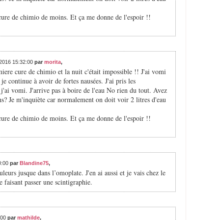
 cure de chimio de moins. Et ça me donne de l'espoir !!
/2016 15:32:00
par
morita
,
miere cure de chimio et la nuit c'était impossible !! J'ai vomi
je continue à avoir de fortes nausées. J'ai pris les
'ai vomi. J'arrive pas à boire de l'eau No rien du tout. Avez
s? Je m'inquiète car normalement on doit voir 2 litres d'eau
 cure de chimio de moins. Et ça me donne de l'espoir !!
0:00
par
Blandine75
,
uleurs jusque dans l’omoplate. J'en ai aussi et je vais chez le
 faisant passer une scintigraphie.
:00
par
mathilde
,