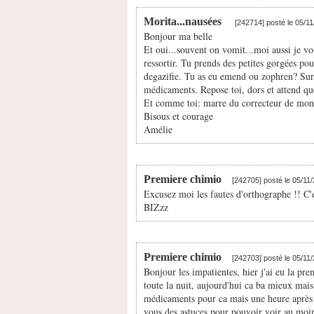
Morita...nausées
[242714] posté le 05/1
Bonjour ma belle
Et oui...souvent on vomit...moi aussi je vo
ressortir. Tu prends des petites gorgées p
degazifie. Tu as eu emend ou zophren? Surt
médicaments. Repose toi, dors et attend que
Et comme toi: marre du correcteur de mo
Bisous et courage
Amélie
Premiere chimio
[242705] posté le 05/11
Excusez moi les fautes d'orthographe !! C'
BIZzz
Premiere chimio
[242703] posté le 05/11
Bonjour les impatientes, hier j'ai eu la pre
toute la nuit, aujourd'hui ca ba mieux mais 
médicaments pour ca mais une heure après j
vous des astuces pour pouvoir voir au moin