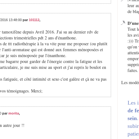
leur a
de bla
1/2016 13:48:00
par
101112
,
D'une 
Tout l
r tamoxifène depuis Avril 2016. J'ai su au dernier rdv de
les avi
jections trimestrielles pdt 2 ans d'énanthone.
:))) T
 de ttt radiothérapie à la va vite pour me proposer (ou plutôt
qu'on 
r l'anti-aromatase qui est donné aux femmes ménoposées et
attent
 car je suis ménoposée par l'énanthone.
emport
 me bagarre pour garder de l'énergie contre la fatigue et les
suppri
rticulaire, je me suis mise au sport et j'ai repris le boulot en
faites.
s fatiguée, et côté intimité et sexo c'est galère et çà ne va pas
Les modér
d vos témoignages. Merci;
Les 
de f
00
par
morita
,
sein
 autre jour !!
subir
patie