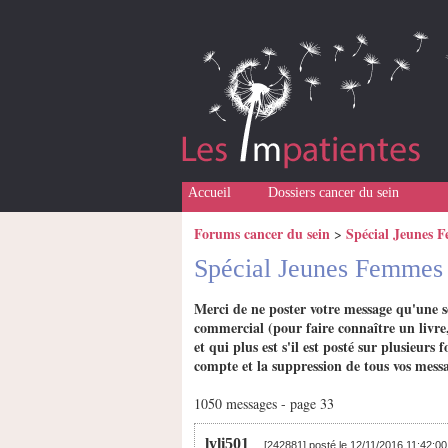
Accueil
Dossiers cancer du sein
Forums cancer du sein
Spécial Jeunes 
>
Spécial Jeunes Femme
Merci de ne poster votre message qu'une s
commercial (pour faire connaître un livre,
et qui plus est s'il est posté sur plusieu
compte et la suppression de tous vos messa
1050 messages - page 33
lyli501
[242881] posté le 12/11/2016 11:42:0