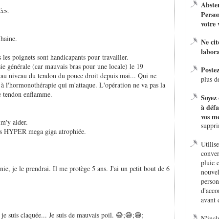
Absten
ées.
Person
votre 
 haine.
Ne ci
labora
 les poignets sont handicapants pour travailler.
sie générale (car mauvais bras pour une locale) le 19
Poste
) au niveau du tendon du pouce droit depuis mai... Qui ne
plus d
nt à l'hormonothérapie qui m'attaque. L'opération ne va pas la
ce tendon enflamme.
Soyez 
à défa
vos me
m'y aider.
suppr
arois HYPER mega giga atrophiée.
Utilis
conver
pluie 
, je le prendrai. Il me protège 5 ans. J'ai un petit bout de 6
nouvel
person
d'acco
avant 
d je suis claquée... Je suis de mauvais poil. 😅;😅;😅;
N'incl