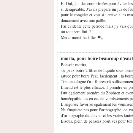
Et Oui, j'ai des comprimées pour éviter les
si désagréable. J'avais préparé un jus de fr
pour le congeler et voir si j'arrive à les man
doucement avec une paille.
Pas évidente cette période mais j'y vais qu
ou tout sera fini !!!
Merci merci les filles ❤;️;
morita, pour boire beaucoup d'eau 
Bonsoir morita,
Tu peux boire 2 litres de liquide sous form
astuce pour boire l'eau facilement : la boir
Ton oncologue t'a-t-il prescrit suffisammen
Emend est le plus efficace, à prendre en prév
faut également prendre du Zophren et évent
homéopathiques en cas de vomissements per
L'angoisse favorise également les vomissem
Ne t'inquiète pas pour l'orthographe, on vo
d'orthographe du clavier et les vraies faute
Bisous, plein de pensées positives pour ton 