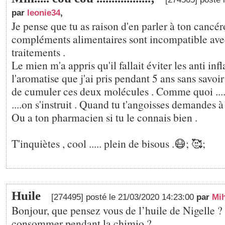
par
leonie34
,
Je pense que tu as raison d'en parler à ton cancé
compléments alimentaires sont incompatible ave
traitements .
Le mien m'a appris qu'il fallait éviter les anti in
l'aromatise que j'ai pris pendant 5 ans sans savoir q
de cumuler ces deux molécules . Comme quoi ....il
....on s'instruit . Quand tu t'angoisses demandes 
Ou a ton pharmacien si tu le connais bien .
T'inquiètes , cool ..... plein de bisous .😷; 🥰;
Huile
[274495] posté le 21/03/2020 14:23:00
par
Mi
Bonjour, que pensez vous de l’huile de Nigelle ? 
consommer pendant la chimio ?