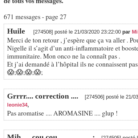
de tous vos messages.
671 messages - page 27
Huile
[274508] posté le 21/03/2020 23:22:00
par
Mi
Merci de ton retour , j’espère que ça va aller . Po
Nigelle il s’agit d’un anti-inflammatoire et boos
immunitaire. Mon onco ne la connaît pas .
Et j’ai demandé à l’hôpital ils ne connaissent pas
😱;😱;😱;😱;
Grrrr.... correction ....
[274506] posté le 21/0
leonie34
,
Pas aromatise .... AROMASINE .... glup !
Mih..... cou cou ..................;
[274505] posté 