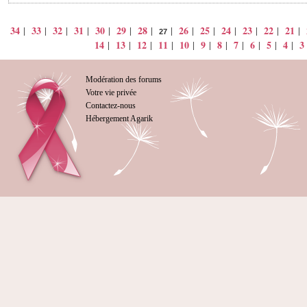
34
33
32
31
30
29
28
26
25
24
23
22
21
|
|
|
|
|
|
|
|
|
|
|
|
|
|
27
14
13
12
11
10
9
8
7
6
5
4
3
|
|
|
|
|
|
|
|
|
|
|
Modération des forums
Votre vie privée
Contactez-nous
Hébergement Agarik