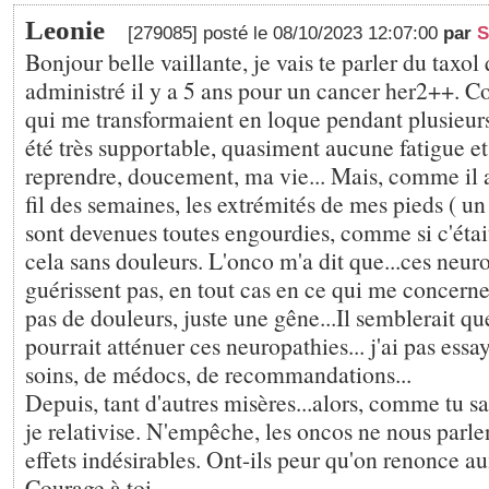
Leonie
[279085] posté le 08/10/2023 12:07:00
par
S
Bonjour belle vaillante, je vais te parler du taxol
administré il y a 5 ans pour un cancer her2++. 
qui me transformaient en loque pendant plusieurs 
été très supportable, quasiment aucune fatigue et 
reprendre, doucement, ma vie... Mais, comme il a
fil des semaines, les extrémités de mes pieds ( un
sont devenues toutes engourdies, comme si c'était
cela sans douleurs. L'onco m'a dit que...ces neur
guérissent pas, en tout cas en ce qui me concern
pas de douleurs, juste une gêne...Il semblerait q
pourrait atténuer ces neuropathies... j'ai pas essa
soins, de médocs, de recommandations...
Depuis, tant d'autres misères...alors, comme tu sais
je relativise. N'empêche, les oncos ne nous parle
effets indésirables. Ont-ils peur qu'on renonce au
Courage à toi,