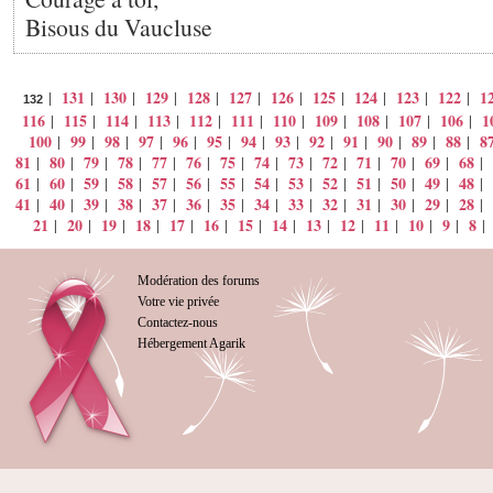
Bisous du Vaucluse
131
130
129
128
127
126
125
124
123
122
1
|
|
|
|
|
|
|
|
|
|
|
132
116
115
114
113
112
111
110
109
108
107
106
1
|
|
|
|
|
|
|
|
|
|
|
100
99
98
97
96
95
94
93
92
91
90
89
88
8
|
|
|
|
|
|
|
|
|
|
|
|
|
81
80
79
78
77
76
75
74
73
72
71
70
69
68
|
|
|
|
|
|
|
|
|
|
|
|
|
|
61
60
59
58
57
56
55
54
53
52
51
50
49
48
|
|
|
|
|
|
|
|
|
|
|
|
|
|
41
40
39
38
37
36
35
34
33
32
31
30
29
28
|
|
|
|
|
|
|
|
|
|
|
|
|
|
21
20
19
18
17
16
15
14
13
12
11
10
9
8
|
|
|
|
|
|
|
|
|
|
|
|
|
Modération des forums
Votre vie privée
Contactez-nous
Hébergement Agarik