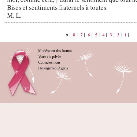
Bises et sentiments fraternels à toutes.
M. L.
8
7
6
5
4
3
2
1
|
|
|
|
|
|
|
|
|
9
Modération des forums
Votre vie privée
Contactez-nous
Hébergement Agarik