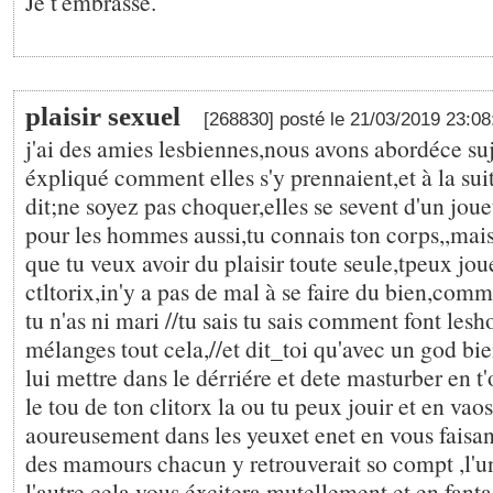
Je t'embrasse.
plaisir sexuel
[268830] posté le 21/03/2019 23:0
j'ai des amies lesbiennes,nous avons abordéce suj
éxpliqué comment elles s'y prennaient,et à la sui
dit;ne soyez pas choquer,elles se sevent d'un jo
pour les hommes aussi,tu connais ton corps,,mais 
que tu veux avoir du plaisir toute seule,tpeux jou
ctltorix,in'y a pas de mal à se faire du bien,comm
tu n'as ni mari //tu sais tu sais comment font le
mélanges tout cela,//et dit_toi qu'avec un god bi
lui mettre dans le dérriére et dete masturber en t
le tou de ton clitorx la ou tu peux jouir et en vao
aoureusement dans les yeuxet enet en vous faisan
des mamours chacun y retrouverait so compt ,l'u
l'autre,cela vous éxcitera mutellement et en fant