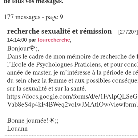
de tous vos messages.
177 messages - page 9
recherche sexualité et rémission
[277207]
14:14:00
par
lourecherche
,
Bonjour🌹;,
Dans le cadre de mon mémoire de recherche de f
l’Ecole de Psychologues Praticiens, et pour conc
année de master, je m’intéresse à la période de 
du sein chez la femme et aux possibles conséque
sur la sexualité et sur la santé.
https://docs.google.com/forms/d/e/1FAIpQL
Vab8eS4p4kF4BWeq2voIwJMAtIOw/viewform?us
Bonne journée!☀;️;
Louann