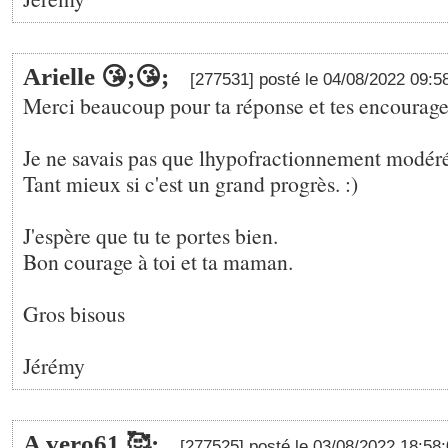
Arielle 😘;😘;
[277531] posté le 04/08/2022 09:5
Merci beaucoup pour ta réponse et tes encourag
Je ne savais pas que lhypofractionnement modéré
Tant mieux si c'est un grand progrès. :)
J'espère que tu te portes bien.
Bon courage à toi et ta maman.
Gros bisous
Jérémy
A vero61 🥰;
[277525] posté le 03/08/2022 18:58