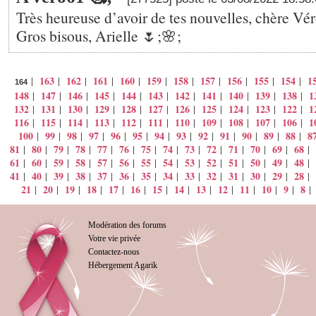
Très heureuse d’avoir de tes nouvelles, chère Vé
Gros bisous, Arielle 🌷;🌸;
163
162
161
160
159
158
157
156
155
154
1
|
|
|
|
|
|
|
|
|
|
|
164
148
147
146
145
144
143
142
141
140
139
138
1
|
|
|
|
|
|
|
|
|
|
|
132
131
130
129
128
127
126
125
124
123
122
1
|
|
|
|
|
|
|
|
|
|
|
116
115
114
113
112
111
110
109
108
107
106
1
|
|
|
|
|
|
|
|
|
|
|
100
99
98
97
96
95
94
93
92
91
90
89
88
8
|
|
|
|
|
|
|
|
|
|
|
|
|
81
80
79
78
77
76
75
74
73
72
71
70
69
68
|
|
|
|
|
|
|
|
|
|
|
|
|
|
61
60
59
58
57
56
55
54
53
52
51
50
49
48
|
|
|
|
|
|
|
|
|
|
|
|
|
|
41
40
39
38
37
36
35
34
33
32
31
30
29
28
|
|
|
|
|
|
|
|
|
|
|
|
|
|
21
20
19
18
17
16
15
14
13
12
11
10
9
8
|
|
|
|
|
|
|
|
|
|
|
|
|
Modération des forums
Votre vie privée
Contactez-nous
Hébergement Agarik