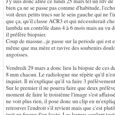
J'y suis donc allée ce lundi 25 mars tel un rdv de 
bien ça ne se passe pas comme d'habitude, l'echo
voit deux petits trucs sur le sein gauche qui ne l'
que ça, qu'il classe ACR3 et qui nécessiterait ch
lambda un contrôle dans 4 à 6 mois mais au vu d
il préfère biopsier.
Coup de massue...je passe sur la periode qui est 
même que ma mère et ravive des soubenirs doulo
angoisses.
Vendredi 29 mars a donc lieu la biopsie de ces de
8 mm chacun. Le radiologue me répète qu'il n'es
inquiet. Il m'explique qu'il va faire 3 prélèvemen
Sur le premier il ne pourra faire que deux prélè
moment de faire le troisième l'image s'est affaissée
ne voit plus rien, il pose donc un clip en m'expli
retrouver l'endroit s'il revient mais que c'est plut
irait en faveur d'un kyste. Les larmes coulent tout