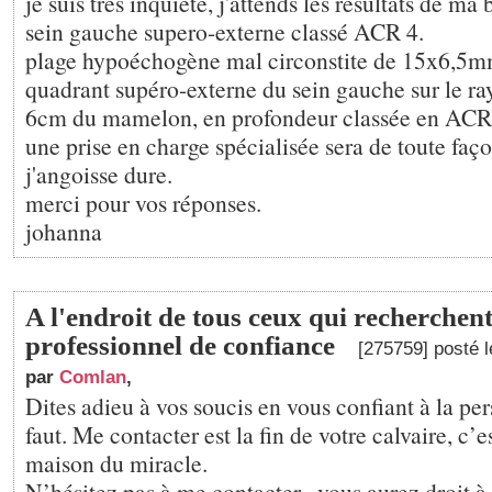
je suis très inquiète, j'attends les résultats de ma 
sein gauche supero-externe classé ACR 4.
plage hypoéchogène mal circonstite de 15x6,5m
quadrant supéro-externe du sein gauche sur le ra
6cm du mamelon, en profondeur classée en ACR
une prise en charge spécialisée sera de toute faç
j'angoisse dure.
merci pour vos réponses.
johanna
A l'endroit de tous ceux qui recherche
professionnel de confiance
[275759] posté 
par
Comlan
,
Dites adieu à vos soucis en vous confiant à la pe
faut. Me contacter est la fin de votre calvaire, c’e
maison du miracle.
N’hésitez pas à me contacter , vous aurez droit à