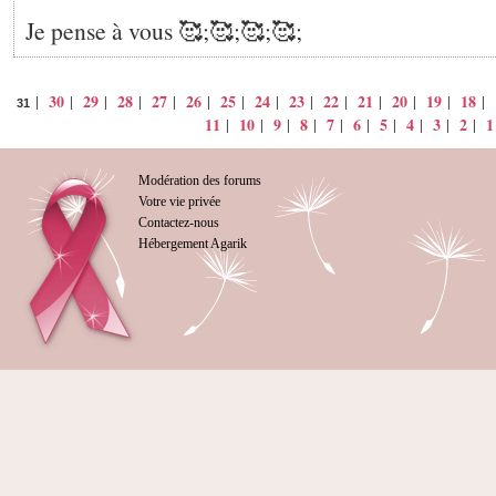
Je pense à vous 🥰;🥰;🥰;🥰;
30
29
28
27
26
25
24
23
22
21
20
19
18
|
|
|
|
|
|
|
|
|
|
|
|
|
|
31
11
10
9
8
7
6
5
4
3
2
1
|
|
|
|
|
|
|
|
|
|
Modération des forums
Votre vie privée
Contactez-nous
Hébergement Agarik